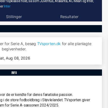
lder topklasse hold, så som Juventus, Atalanta, AC Milan og Inter,
 er
Inter
Stillinger
Resultater
r for Serie A, besøg
TVsporten.dk
for alle planlagte
begivenheder.
at, Aug 08, 2026
info
hvor de er kendte for deres fanatiske passion.
g i de store fodboldbrag i Støvlelandet. TVsporten giver
ram for Serie A-sæsonen 2024/2025.