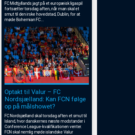
FC Midtjyllands jagt på et europæisk ligaspil
fortsætter torsdag aften, når man skal et
smut til den irske hovedstad, Dublin, for at
møde Bohemian FC.
...
Optakt til Valur – FC
Nordsjælland: Kan FCN følge
op på målshowet?
FC Nordsjælland skal torsdag aften et smut til
Island, hvor danskernes næste modstander i
Conference League-kvalifikationen venter.
FCN skal nemlig møde islandske Valur