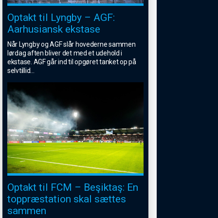
Optakt til Lyngby – AGF:
Aarhusiansk ekstase
Når Lyngby og AGF slår hovederne sammen
lørdag aften bliver det med et udehold i
ekstase. AGF går ind til opgøret tanket op på
selvtillid
...
Optakt til FCM – Beşiktaş: En
toppræstation skal sættes
sammen