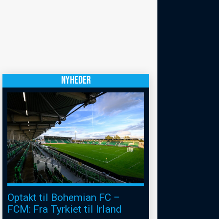
NYHEDER
Optakt til Bohemian FC –
FCM: Fra Tyrkiet til Irland