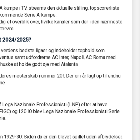
A kampe i TV, streams den aktuelle stilling, topscorerliste
de kommende Serie A-kampe.
ig et overblik over, hvilke kanaler som der i den nærmeste
stream.
t 2024/2025?
af verdens bedste ligaer og indeholder tophold som
uventus samt udfordrerne AC Inter, Napoli, AC Roma med
huske at holde godt øje med Atalanta.
deres mesterskab nummer 20!. Der er i år lagt op til endnu
ne.
f Lega Nazionale Professionisti (LNP) efter at have
(FIGC) og i 2010 blev Lega Nazionale Professionisti Serie
ie.
n 1929-30: Siden da er den blevet spillet uden afbrydelser,