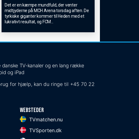
Det er en kæmpe mundfuld, der venter
midtjyderne på MCH Arena torsdag aften. De
tyrkiske giganter kommer til Heden med et
lukrativt resultat, og FCM
...
 de danske TV-kanaler og en lang række
oid og iPad
rug for hjælp, kan du ringe til
+45 70 22
Websteder
TVmatchen.nu
TVSporten.dk