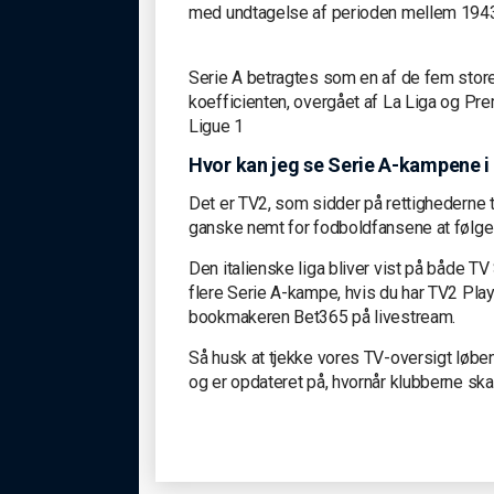
med undtagelse af perioden mellem 1943 
Serie A betragtes som en af ​​de fem stor
koefficienten, overgået af La Liga og Pr
Ligue 1
Hvor kan jeg se Serie A-kampene i
Det er TV2, som sidder på rettighederne t
ganske nemt for fodboldfansene at følge 
Den italienske liga bliver vist på både T
flere Serie A-kampe, hvis du har TV2 Pl
bookmakeren Bet365 på livestream.
Så husk at tjekke vores TV-oversigt løbend
og er opdateret på, hvornår klubberne skal 