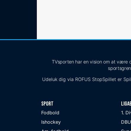
TVsporten har en vision om at være de
sportsgren
Udeluk dig via
ROFUS
StopSpillet
er Spil
Sport
Liga
Fodbold
1. D
Ishockey
DBU