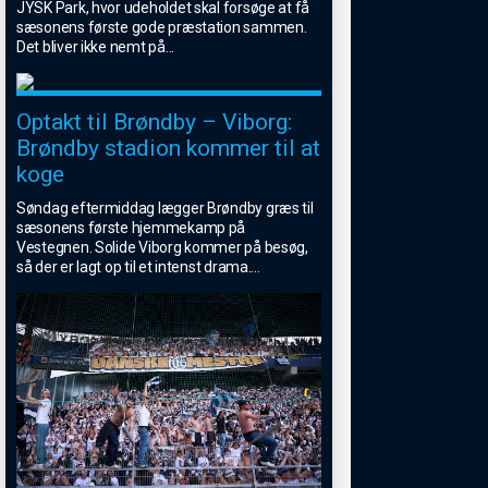
JYSK Park, hvor udeholdet skal forsøge at få
sæsonens første gode præstation sammen.
Det bliver ikke nemt på
...
Optakt til Brøndby – Viborg:
Brøndby stadion kommer til at
koge
Søndag eftermiddag lægger Brøndby græs til
sæsonens første hjemmekamp på
Vestegnen. Solide Viborg kommer på besøg,
så der er lagt op til et intenst drama.
...