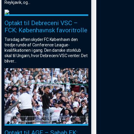
Reykjavik, og
...
Optakt til Debreceni VSC –
FCK: Københavnsk favoritrolle
Torsdag aften skyder FC København den
tredje runde af Conference League-
kvalifikationen i gang. Den danske storklub
skal til Ungarn, hvor Debreceni VSC venter. Det
bliver
...
Optakt til AGF – Sabah FK: