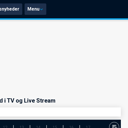
snyheder
Menu
 i TV og Live Stream
12
13
14
15
16
17