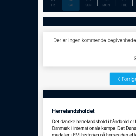
FRI
SAT
SUN
MON
TUE
Der er ingen kommende begivenhede
S
Forrig
Herrelandsholdet
Det danske herrelandshold i håndbold er
Danmark i internationale kampe. Det Dans
medaljer i EM-historien på herresiden efte