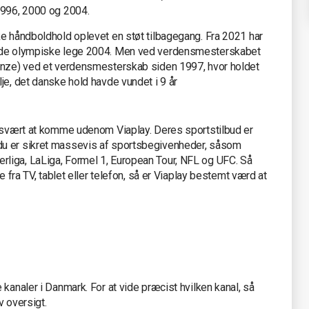
1996, 2000 og 2004.
ke håndboldhold oplevet en støt tilbagegang. Fra 2021 har
n de olympiske lege 2004. Men ved verdensmesterskabet
ronze) ved et verdensmesterskab siden 1997, hvor holdet
je, det danske hold havde vundet i 9 år
t svært at komme udenom Viaplay. Deres sportstilbud er
du er sikret massevis af sportsbegivenheder, såsom
liga, LaLiga, Formel 1, European Tour, NFL og UFC. Så
e fra TV, tablet eller telefon, så er Viaplay bestemt værd at
kanaler i Danmark. For at vide præcist hvilken kanal, så
v oversigt.