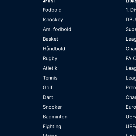
Sport
Liga
Fodbold
1. D
Ishockey
DBU
Am. fodbold
Supe
Basket
Lea
Håndbold
Cha
Rugby
FA 
Atletik
Lea
Tennis
Lea
Golf
Prem
Dart
Cha
Snooker
Eur
Badminton
UEF
Fighting
UEF
Motor
Ligu