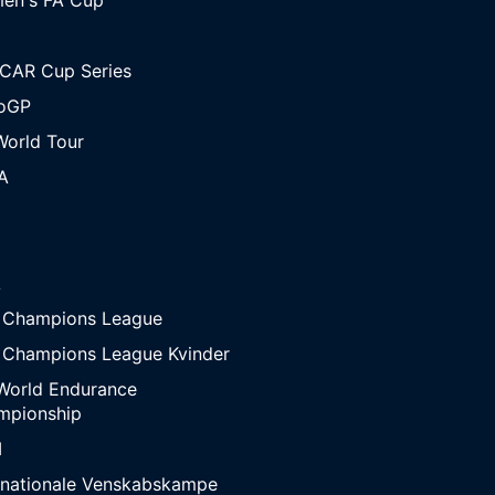
CAR Cup Series
oGP
orld Tour
A
A
 Champions League
 Champions League Kvinder
World Endurance
mpionship
M
rnationale Venskabskampe