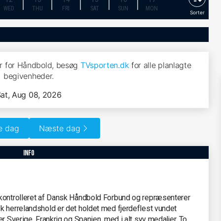
WED
THU
FRI
SAT
SUN
MON
Sorter
r for Håndbold, besøg
TVsporten.dk
for alle planlagte
begivenheder.
at, Aug 08, 2026
e dag
Næste dag
info
 kontrolleret af Dansk Håndbold Forbund og repræsenterer
k herrelandshold er det holdet med fjerdeflest vundet
r Sverige, Frankrig og Spanien, med i alt syv medaljer. To