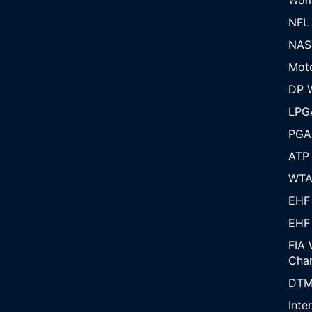
NFL
NAS
Mot
DP W
LPG
PGA
ATP
WT
EHF
EHF
FIA 
Cha
DT
Inte