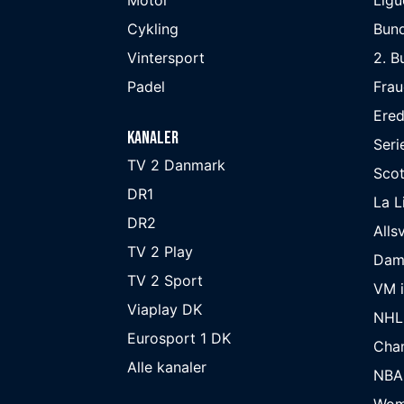
Cykling
Bund
Vintersport
2. B
Padel
Frau
Ered
Kanaler
Seri
TV 2 Danmark
Scot
DR1
La L
DR2
Alls
TV 2 Play
Dam
TV 2 Sport
VM i
Viaplay DK
NHL
Eurosport 1 DK
Cha
Alle kanaler
NBA
Wom