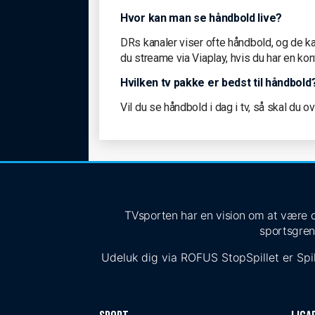
Hvor kan man se håndbold live?
DRs kanaler viser ofte håndbold, og de k
du streame via Viaplay, hvis du har en kon
Hvilken tv pakke er bedst til håndbold
Vil du se håndbold i dag i tv, så skal du o
TVsporten har en vision om at være de
sportsgren
Udeluk dig via
ROFUS
StopSpillet
er Spil