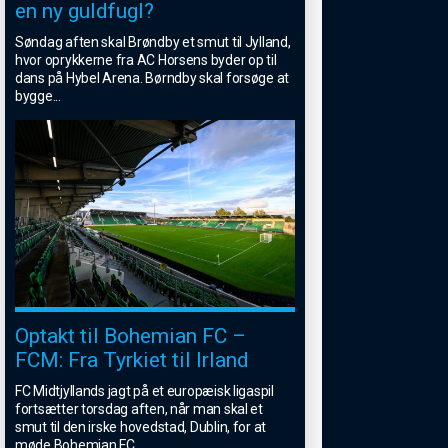
en ny guldfugl?
Søndag aften skal Brøndby et smut til Jylland,
hvor oprykkerne fra AC Horsens byder op til
dans på Hybel Arena. Børndby skal forsøge at
bygge
...
Optakt til Bohemian FC –
FCM: Fra Tyrkiet til Irland
FC Midtjyllands jagt på et europæisk ligaspil
fortsætter torsdag aften, når man skal et
smut til den irske hovedstad, Dublin, for at
møde Bohemian FC.
...