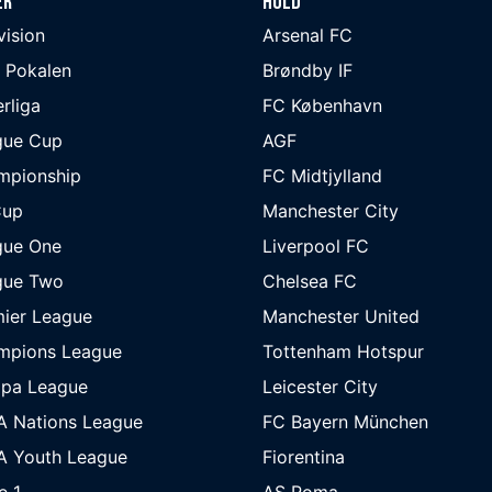
er
Hold
ivision
Arsenal FC
 Pokalen
Brøndby IF
rliga
FC København
gue Cup
AGF
mpionship
FC Midtjylland
Cup
Manchester City
gue One
Liverpool FC
gue Two
Chelsea FC
ier League
Manchester United
mpions League
Tottenham Hotspur
opa League
Leicester City
A Nations League
FC Bayern München
A Youth League
Fiorentina
e 1
AS Roma