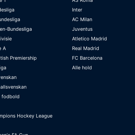
esliga
Inter
undesliga
AC Milan
en-Bundesliga
Juventus
ivisie
Atletico Madrid
e A
Real Madrid
tish Premiership
FC Barcelona
iga
Alle hold
venskan
allsvenskan
 fodbold
mpions Hockey League
en's FA Cup