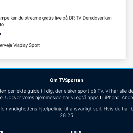
ampe kan du streame gratis live på DR TV. Derudover kan
to.
?
verveje Viaplay Sport.
Om TVSporten
n perfekte guide til dig, der elsker sport på TV. Vi har alle
e. Udover vores hjemmeside har vi også apps til iPhone, Andr
lemyndighedens hjælpelinje til ansvarligt spil. Hvis du har b
28 25