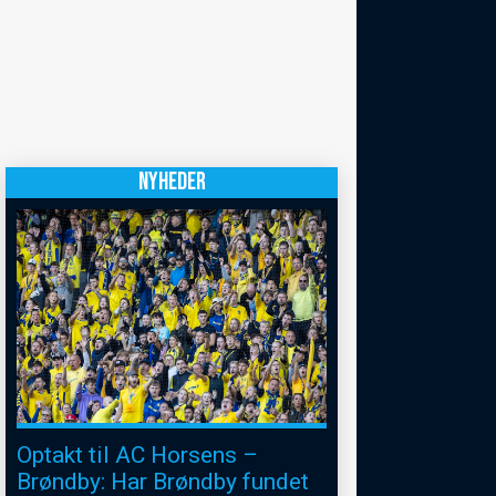
NYHEDER
Optakt til AC Horsens –
Brøndby: Har Brøndby fundet