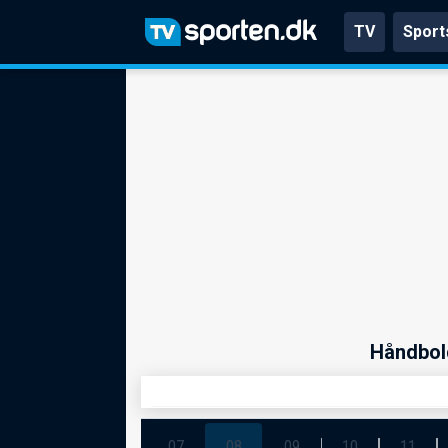
TV
Sport
Håndbold
07
08
09
10
11