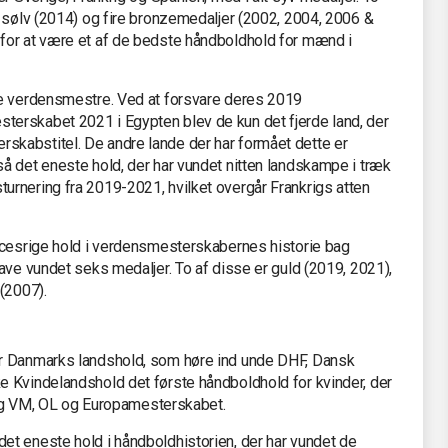
n sølv (2014) og fire bronzemedaljer (2002, 2004, 2006 &
for at være et af de bedste håndboldhold for mænd i
de verdensmestre. Ved at forsvare deres 2019
erskabet 2021 i Egypten blev de kun det fjerde land, der
kabstitel. De andre lande der har formået dette er
å det eneste hold, der har vundet nitten landskampe i træk
rnering fra 2019-2021, hvilket overgår Frankrigs atten
ccesrige hold i verdensmesterskabernes historie bag
ave vundet seks medaljer. To af disse er guld (2019, 2021),
(2007).
r Danmarks landshold, som høre ind unde DHF, Dansk
 Kvindelandshold det første håndboldhold for kvinder, der
mlig VM, OL og Europamesterskabet.
t eneste hold i håndboldhistorien, der har vundet de