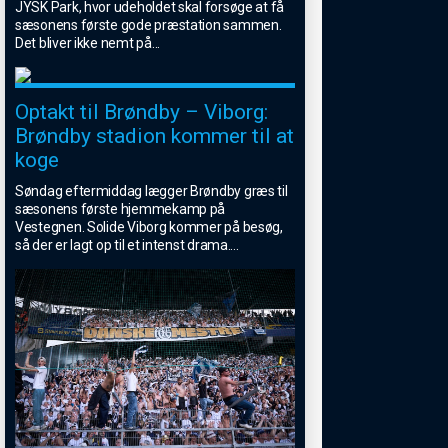
JYSK Park, hvor udeholdet skal forsøge at få
sæsonens første gode præstation sammen.
Det bliver ikke nemt på
...
Optakt til Brøndby – Viborg:
Brøndby stadion kommer til at
koge
Søndag eftermiddag lægger Brøndby græs til
sæsonens første hjemmekamp på
Vestegnen. Solide Viborg kommer på besøg,
så der er lagt op til et intenst drama.
...