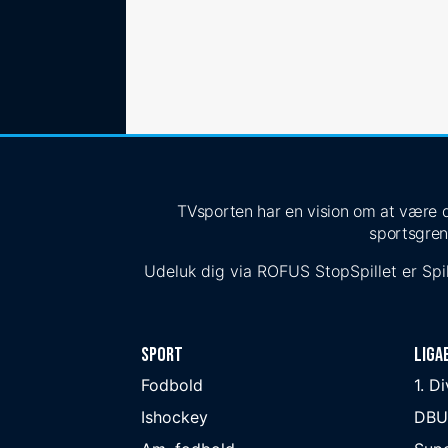
TVsporten har en vision om at være de
sportsgren
Udeluk dig via
ROFUS
StopSpillet
er Spil
Sport
Liga
Fodbold
1. D
Ishockey
DBU