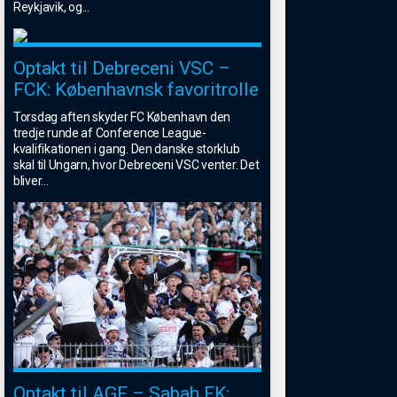
Reykjavik, og
...
Optakt til Debreceni VSC –
FCK: Københavnsk favoritrolle
Torsdag aften skyder FC København den
tredje runde af Conference League-
kvalifikationen i gang. Den danske storklub
skal til Ungarn, hvor Debreceni VSC venter. Det
bliver
...
Optakt til AGF – Sabah FK: