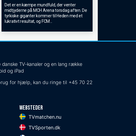
Det er en kæmpe mundfuld, der venter
midtjyderne på MCH Arena torsdag aften. De
tyrkiske giganter kommer til Heden med et
lukrativt resultat, og FCM
...
 de danske TV-kanaler og en lang række
oid og iPad
rug for hjælp, kan du ringe til
+45 70 22
Websteder
TVmatchen.nu
TVSporten.dk