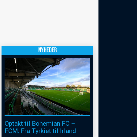
NYHEDER
Optakt til Bohemian FC –
FCM: Fra Tyrkiet til Irland