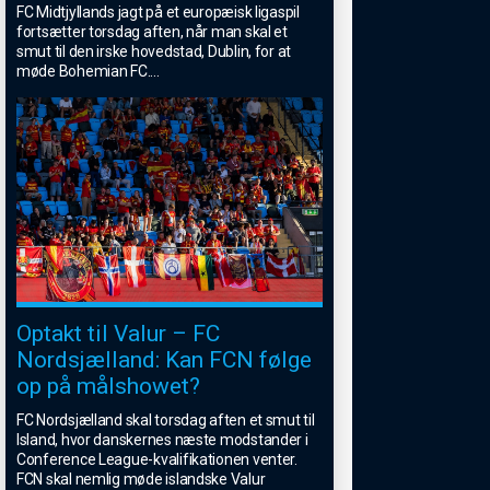
FC Midtjyllands jagt på et europæisk ligaspil
fortsætter torsdag aften, når man skal et
smut til den irske hovedstad, Dublin, for at
møde Bohemian FC.
...
Optakt til Valur – FC
Nordsjælland: Kan FCN følge
op på målshowet?
FC Nordsjælland skal torsdag aften et smut til
Island, hvor danskernes næste modstander i
Conference League-kvalifikationen venter.
FCN skal nemlig møde islandske Valur