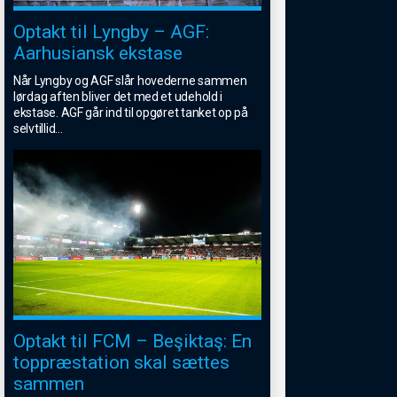
Optakt til Lyngby – AGF:
Aarhusiansk ekstase
Når Lyngby og AGF slår hovederne sammen
lørdag aften bliver det med et udehold i
ekstase. AGF går ind til opgøret tanket op på
selvtillid
...
Optakt til FCM – Beşiktaş: En
toppræstation skal sættes
sammen