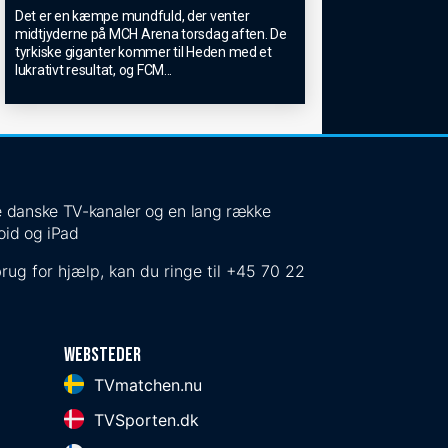
Det er en kæmpe mundfuld, der venter
midtjyderne på MCH Arena torsdag aften. De
tyrkiske giganter kommer til Heden med et
lukrativt resultat, og FCM
...
 de danske TV-kanaler og en lang række
oid og iPad
rug for hjælp, kan du ringe til
+45 70 22
Websteder
TVmatchen.nu
TVSporten.dk