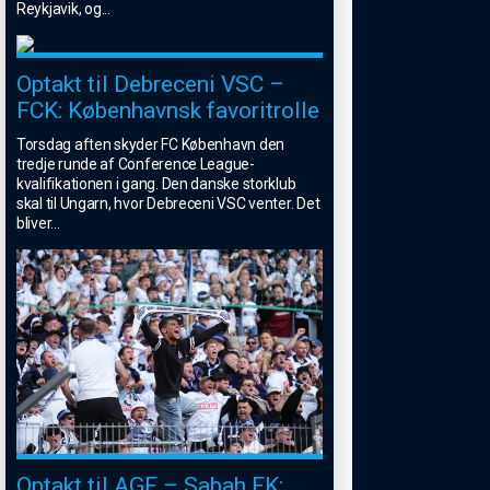
Reykjavik, og
...
Optakt til Debreceni VSC –
FCK: Københavnsk favoritrolle
Torsdag aften skyder FC København den
tredje runde af Conference League-
kvalifikationen i gang. Den danske storklub
skal til Ungarn, hvor Debreceni VSC venter. Det
bliver
...
Optakt til AGF – Sabah FK: