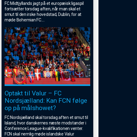
FC Midtjyllands jagt på et europæisk ligaspil
fortsætter torsdag aften, når man skal et
smut til den irske hovedstad, Dublin, for at
møde Bohemian FC.
...
Optakt til Valur – FC
Nordsjælland: Kan FCN følge
op på målshowet?
FC Nordsjælland skal torsdag aften et smut til
Island, hvor danskernes næste modstander i
Conference League-kvalifikationen venter.
FCN skal nemlig møde islandske Valur