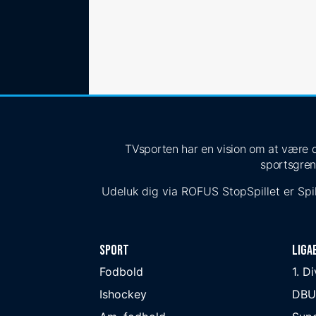
TVsporten har en vision om at være de
sportsgren
Udeluk dig via
ROFUS
StopSpillet
er Spil
Sport
Liga
Fodbold
1. D
Ishockey
DBU