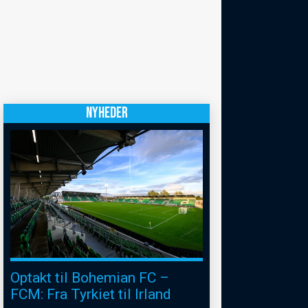
NYHEDER
Optakt til Bohemian FC –
FCM: Fra Tyrkiet til Irland