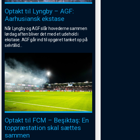
Optakt til Lyngby – AGF:
Aarhusiansk ekstase
Når Lyngby og AGF slår hovederne sammen
lørdag aften bliver det med et udehold i
ekstase. AGF går ind til opgøret tanket op på
selvtillid
...
Optakt til FCM – Beşiktaş: En
toppræstation skal sættes
sammen