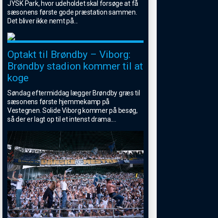
JYSK Park, hvor udeholdet skal forsøge at få
sæsonens første gode præstation sammen.
Det bliver ikke nemt på
...
Optakt til Brøndby – Viborg:
Brøndby stadion kommer til at
koge
Søndag eftermiddag lægger Brøndby græs til
sæsonens første hjemmekamp på
Vestegnen. Solide Viborg kommer på besøg,
så der er lagt op til et intenst drama.
...