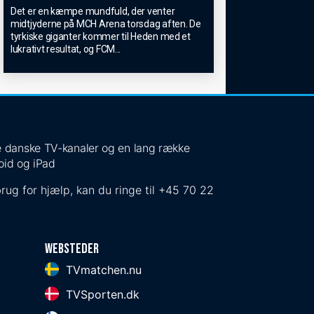
Det er en kæmpe mundfuld, der venter
midtjyderne på MCH Arena torsdag aften. De
tyrkiske giganter kommer til Heden med et
lukrativt resultat, og FCM
...
 de danske TV-kanaler og en lang række
oid og iPad
rug for hjælp, kan du ringe til
+45 70 22
Websteder
TVmatchen.nu
TVSporten.dk