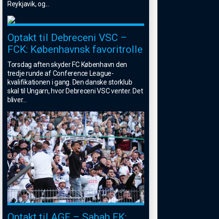
Reykjavik, og
...
Optakt til Debreceni VSC –
FCK: Københavnsk favoritrolle
Torsdag aften skyder FC København den
tredje runde af Conference League-
kvalifikationen i gang. Den danske storklub
skal til Ungarn, hvor Debreceni VSC venter. Det
bliver
...
Optakt til AGF – Sabah FK: