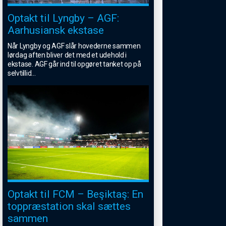
Optakt til Lyngby – AGF:
Aarhusiansk ekstase
Når Lyngby og AGF slår hovederne sammen
lørdag aften bliver det med et udehold i
ekstase. AGF går ind til opgøret tanket op på
selvtillid
...
Optakt til FCM – Beşiktaş: En
toppræstation skal sættes
sammen