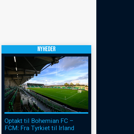
NYHEDER
Optakt til Bohemian FC –
FCM: Fra Tyrkiet til Irland