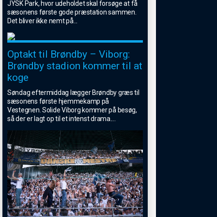
JYSK Park, hvor udeholdet skal forsøge at få
sæsonens første gode præstation sammen.
Det bliver ikke nemt på
...
Optakt til Brøndby – Viborg:
Brøndby stadion kommer til at
koge
Søndag eftermiddag lægger Brøndby græs til
sæsonens første hjemmekamp på
Vestegnen. Solide Viborg kommer på besøg,
så der er lagt op til et intenst drama.
...