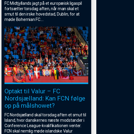
FC Midtjyllands jagt på et europæisk ligaspil
fortsætter torsdag aften, når man skal et
smut til den irske hovedstad, Dublin, for at
møde Bohemian FC.
...
Optakt til Valur – FC
Nordsjælland: Kan FCN følge
op på målshowet?
FC Nordsjælland skal torsdag aften et smut til
Island, hvor danskernes næste modstander i
Conference League-kvalifikationen venter.
FCN skal nemlig møde islandske Valur