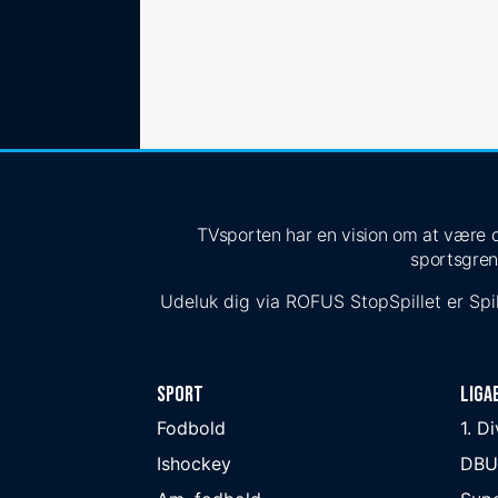
TVsporten har en vision om at være de
sportsgren
Udeluk dig via
ROFUS
StopSpillet
er Spil
Sport
Liga
Fodbold
1. D
Ishockey
DBU