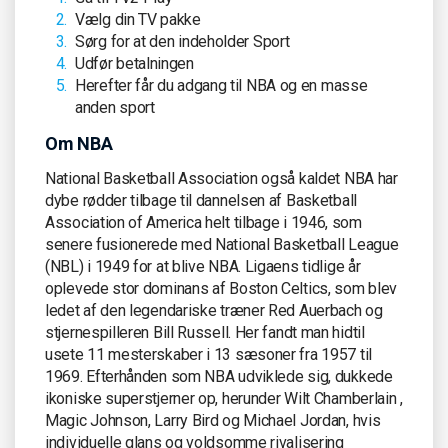
Vælg din TV pakke
Sørg for at den indeholder Sport
Udfør betalningen
Herefter får du adgang til NBA og en masse
anden sport
Om NBA
National Basketball Association også kaldet NBA har
dybe rødder tilbage til dannelsen af ​​Basketball
Association of America helt tilbage i 1946, som
senere fusionerede med National Basketball League
(NBL) i 1949 for at blive NBA. Ligaens tidlige år
oplevede stor dominans af ​​Boston Celtics, som blev
ledet af den legendariske træner Red Auerbach og
stjernespilleren Bill Russell. Her fandt man hidtil
usete 11 mesterskaber i 13 sæsoner fra 1957 til
1969. Efterhånden som NBA udviklede sig, dukkede
ikoniske superstjerner op, herunder Wilt Chamberlain ,
Magic Johnson, Larry Bird og Michael Jordan, hvis
individuelle glans og voldsomme rivalisering