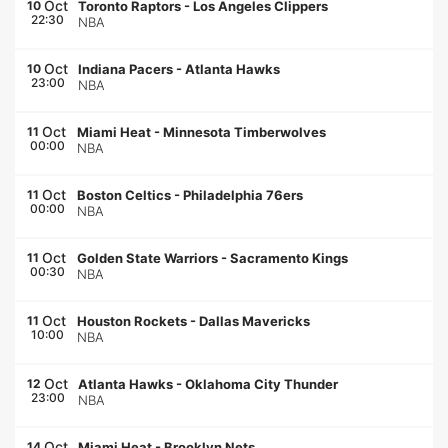
Oct
10
Toronto Raptors
-
Los Angeles Clippers
22:30
NBA
Oct
10
Indiana Pacers
-
Atlanta Hawks
23:00
NBA
Oct
11
Miami Heat
-
Minnesota Timberwolves
00:00
NBA
Oct
11
Boston Celtics
-
Philadelphia 76ers
00:00
NBA
Oct
11
Golden State Warriors
-
Sacramento Kings
00:30
NBA
Oct
11
Houston Rockets
-
Dallas Mavericks
10:00
NBA
Oct
12
Atlanta Hawks
-
Oklahoma City Thunder
23:00
NBA
Oct
14
Miami Heat
-
Brooklyn Nets