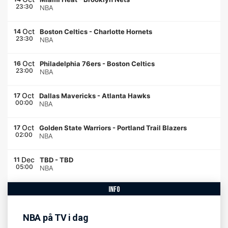
23:30
NBA
Oct
14
Boston Celtics
-
Charlotte Hornets
23:30
NBA
Oct
16
Philadelphia 76ers
-
Boston Celtics
23:00
NBA
Oct
17
Dallas Mavericks
-
Atlanta Hawks
00:00
NBA
Oct
17
Golden State Warriors
-
Portland Trail Blazers
02:00
NBA
Dec
11
TBD
-
TBD
05:00
NBA
info
NBA på TV i dag