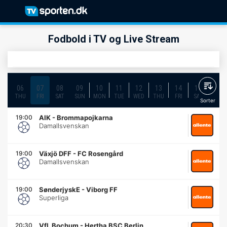
Fodbold i TV og Live Stream
06
07
08
09
10
11
12
13
14
15
16
THU
FRI
SAT
SUN
MON
TUE
WED
THU
FRI
SAT
SUN
Sorter
19:00
AIK
-
Brommapojkarna
Damallsvenskan
19:00
Växjö DFF
-
FC Rosengård
Damallsvenskan
19:00
SønderjyskE
-
Viborg FF
Superliga
20:30
VfL Bochum
-
Hertha BSC Berlin