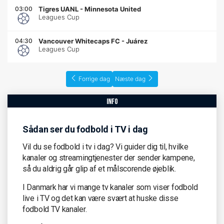
03:00
Tigres UANL
-
Minnesota United
Leagues Cup
04:30
Vancouver Whitecaps FC
-
Juárez
Leagues Cup
Forrige dag
Næste dag
info
Sådan ser du fodbold i TV i dag
Vil du se fodbold i tv i dag? Vi guider dig til, hvilke
kanaler og streamingtjenester der sender kampene,
så du aldrig går glip af et målscorende øjeblik.
I Danmark har vi mange tv kanaler som viser fodbold
live i TV og det kan være svært at huske disse
fodbold TV kanaler.