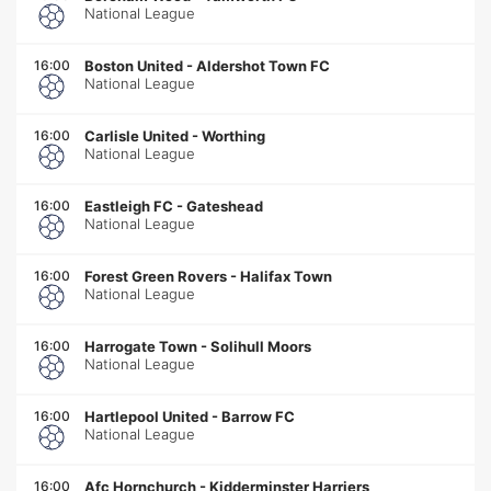
National League
16:00
Boston United
-
Aldershot Town FC
National League
16:00
Carlisle United
-
Worthing
National League
16:00
Eastleigh FC
-
Gateshead
National League
16:00
Forest Green Rovers
-
Halifax Town
National League
16:00
Harrogate Town
-
Solihull Moors
National League
16:00
Hartlepool United
-
Barrow FC
National League
16:00
Afc Hornchurch
-
Kidderminster Harriers