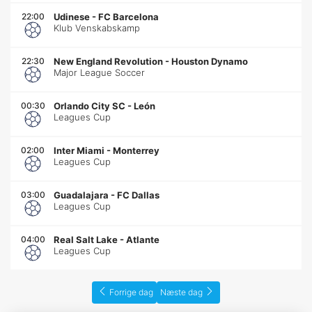
22:00
Udinese
-
FC Barcelona
Klub Venskabskamp
22:30
New England Revolution
-
Houston Dynamo
Major League Soccer
00:30
Orlando City SC
-
León
Leagues Cup
02:00
Inter Miami
-
Monterrey
Leagues Cup
03:00
Guadalajara
-
FC Dallas
Leagues Cup
04:00
Real Salt Lake
-
Atlante
Leagues Cup
Forrige dag
Næste dag