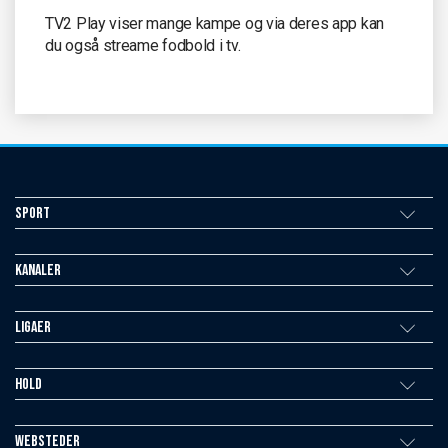
TV2 Play viser mange kampe og via deres app kan
du også streame fodbold i tv.
Sport
Kanaler
Ligaer
Hold
Websteder