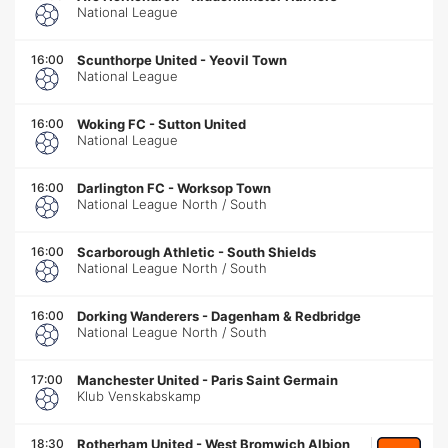
National League
16:00
Scunthorpe United
-
Yeovil Town
National League
16:00
Woking FC
-
Sutton United
National League
16:00
Darlington FC
-
Worksop Town
National League North / South
16:00
Scarborough Athletic
-
South Shields
National League North / South
16:00
Dorking Wanderers
-
Dagenham & Redbridge
National League North / South
17:00
Manchester United
-
Paris Saint Germain
Klub Venskabskamp
18:30
Rotherham United
-
West Bromwich Albion