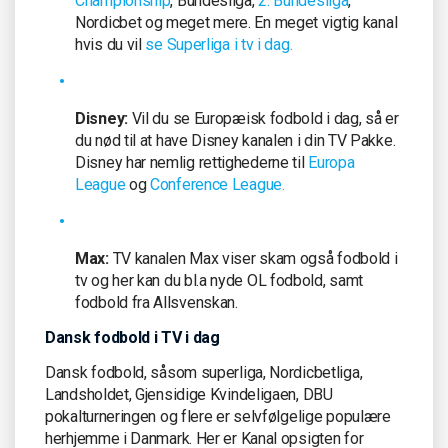
Championship
, Bundesliga,
2. Bundesliga
,
Nordicbet og meget mere. En meget vigtig kanal
hvis du vil
se Superliga i tv i dag.
Disney:
Vil du se Europæisk fodbold i dag, så er
du nød til at have Disney kanalen i din TV Pakke.
Disney har nemlig rettighederne til
Europa
League
og
Conference League.
Max:
TV kanalen Max viser skam også fodbold i
tv og her kan du bl.a nyde OL fodbold, samt
fodbold fra Allsvenskan.
Dansk fodbold i TV i dag
Dansk fodbold, såsom superliga, Nordicbetliga,
Landsholdet, Gjensidige Kvindeligaen, DBU
pokalturneringen og flere er selvfølgelige populære
herhjemme i Danmark. Her er Kanal opsigten for