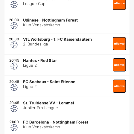
League Cup
20:00
Udinese
-
Nottingham Forest
Klub Venskabskamp
20:30
VfL Wolfsburg
-
1. FC Kaiserslautern
2. Bundesliga
20:45
Nantes
-
Red Star
Ligue 2
20:45
FC Sochaux
-
Saint Etienne
Ligue 2
20:45
St. Truidense VV
-
Lommel
Jupiler Pro League
21:00
FC Barcelona
-
Nottingham Forest
Klub Venskabskamp