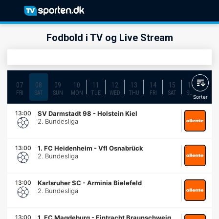
Fodbold i TV og Live Stream
07
08
09
10
11
12
13
14
15
16
17
FRI
SAT
SUN
MON
TUE
WED
THU
FRI
SAT
SUN
MON
Sorter
13:00
SV Darmstadt 98
-
Holstein Kiel
2. Bundesliga
13:00
1. FC Heidenheim
-
Vfl Osnabrück
2. Bundesliga
13:00
Karlsruher SC
-
Arminia Bielefeld
2. Bundesliga
13:00
1. FC Magdeburg
-
Eintracht Braunschweig