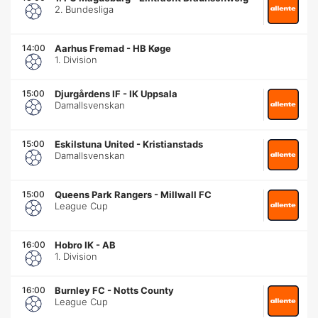
2. Bundesliga
14:00
Aarhus Fremad
-
HB Køge
1. Division
15:00
Djurgårdens IF
-
IK Uppsala
Damallsvenskan
15:00
Eskilstuna United
-
Kristianstads
Damallsvenskan
15:00
Queens Park Rangers
-
Millwall FC
League Cup
16:00
Hobro IK
-
AB
1. Division
16:00
Burnley FC
-
Notts County
League Cup