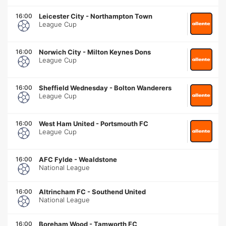
16:00
Leicester City
-
Northampton Town
League Cup
16:00
Norwich City
-
Milton Keynes Dons
League Cup
16:00
Sheffield Wednesday
-
Bolton Wanderers
League Cup
16:00
West Ham United
-
Portsmouth FC
League Cup
16:00
AFC Fylde
-
Wealdstone
National League
16:00
Altrincham FC
-
Southend United
National League
16:00
Boreham Wood
-
Tamworth FC