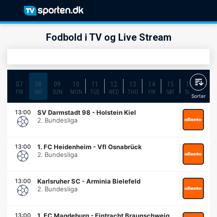
Fodbold i TV og Live Stream
07
08
09
10
11
12
13
14
15
16
17
FRI
SAT
SUN
MON
TUE
WED
THU
FRI
SAT
SUN
MON
Sorter
13:00
SV Darmstadt 98
-
Holstein Kiel
2. Bundesliga
13:00
1. FC Heidenheim
-
Vfl Osnabrück
2. Bundesliga
13:00
Karlsruher SC
-
Arminia Bielefeld
2. Bundesliga
13:00
1. FC Magdeburg
-
Eintracht Braunschweig