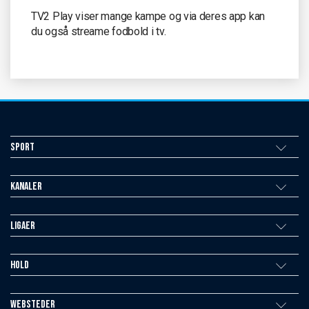
TV2 Play viser mange kampe og via deres app kan
du også streame fodbold i tv.
Sport
Kanaler
Ligaer
Hold
Websteder