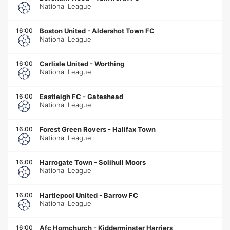
National League
16:00
Boston United
-
Aldershot Town FC
National League
16:00
Carlisle United
-
Worthing
National League
16:00
Eastleigh FC
-
Gateshead
National League
16:00
Forest Green Rovers
-
Halifax Town
National League
16:00
Harrogate Town
-
Solihull Moors
National League
16:00
Hartlepool United
-
Barrow FC
National League
16:00
Afc Hornchurch
-
Kidderminster Harriers