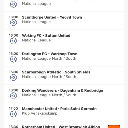
National League
16:00
Scunthorpe United
-
Yeovil Town
National League
16:00
Woking FC
-
Sutton United
National League
16:00
Darlington FC
-
Worksop Town
National League North / South
16:00
Scarborough Athletic
-
South Shields
National League North / South
16:00
Dorking Wanderers
-
Dagenham & Redbridge
National League North / South
17:00
Manchester United
-
Paris Saint Germain
Klub Venskabskamp
18:30
Rotherham United
-
West Bromwich Albion