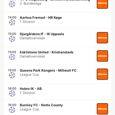
2. Bundesliga
14:00
Aarhus Fremad
-
HB Køge
1. Division
15:00
Djurgårdens IF
-
IK Uppsala
Damallsvenskan
15:00
Eskilstuna United
-
Kristianstads
Damallsvenskan
15:00
Queens Park Rangers
-
Millwall FC
League Cup
16:00
Hobro IK
-
AB
1. Division
16:00
Burnley FC
-
Notts County
League Cup