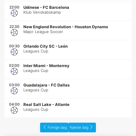
22:00
Udinese
-
FC Barcelona
Klub Venskabskamp
22:30
New England Revolution
-
Houston Dynamo
Major League Soccer
00:30
Orlando City SC
-
León
Leagues Cup
02:00
Inter Miami
-
Monterrey
Leagues Cup
03:00
Guadalajara
-
FC Dallas
Leagues Cup
04:00
Real Salt Lake
-
Atlante
Leagues Cup
Forrige dag
Næste dag