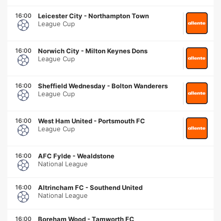
16:00
Leicester City
-
Northampton Town
League Cup
16:00
Norwich City
-
Milton Keynes Dons
League Cup
16:00
Sheffield Wednesday
-
Bolton Wanderers
League Cup
16:00
West Ham United
-
Portsmouth FC
League Cup
16:00
AFC Fylde
-
Wealdstone
National League
16:00
Altrincham FC
-
Southend United
National League
16:00
Boreham Wood
-
Tamworth FC