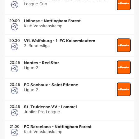
League Cup
20:00
Udinese
-
Nottingham Forest
Klub Venskabskamp
20:30
VfL Wolfsburg
-
1. FC Kaiserslautern
2. Bundesliga
20:45
Nantes
-
Red Star
Ligue 2
20:45
FC Sochaux
-
Saint Etienne
Ligue 2
20:45
St. Truidense VV
-
Lommel
Jupiler Pro League
21:00
FC Barcelona
-
Nottingham Forest
Klub Venskabskamp