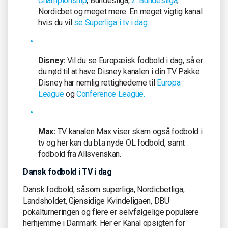
Championship
, Bundesliga,
2. Bundesliga
,
Nordicbet og meget mere. En meget vigtig kanal
hvis du vil
se Superliga i tv i dag.
Disney:
Vil du se Europæisk fodbold i dag, så er
du nød til at have Disney kanalen i din TV Pakke.
Disney har nemlig rettighederne til
Europa
League
og
Conference League.
Max:
TV kanalen Max viser skam også fodbold i
tv og her kan du bl.a nyde OL fodbold, samt
fodbold fra Allsvenskan.
Dansk fodbold i TV i dag
Dansk fodbold, såsom superliga, Nordicbetliga,
Landsholdet, Gjensidige Kvindeligaen, DBU
pokalturneringen og flere er selvfølgelige populære
herhjemme i Danmark. Her er Kanal opsigten for