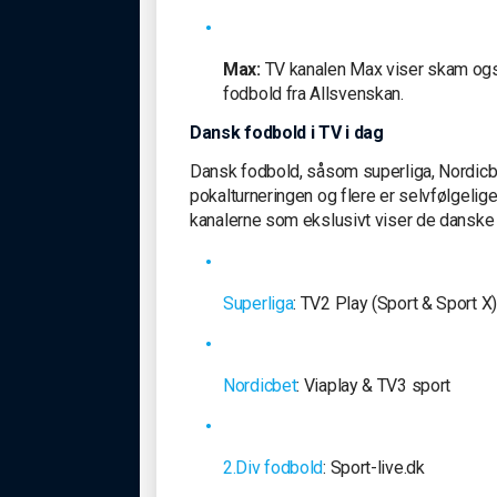
Max:
TV kanalen Max viser skam også
fodbold fra Allsvenskan.
Dansk fodbold i TV i dag
Dansk fodbold, såsom superliga, Nordicbe
pokalturneringen og flere er selvfølgeli
kanalerne som ekslusivt viser de dansk
Superliga
: TV2 Play (Sport & Sport X
Nordicbet
: Viaplay & TV3 sport
2.Div fodbold
: Sport-live.dk