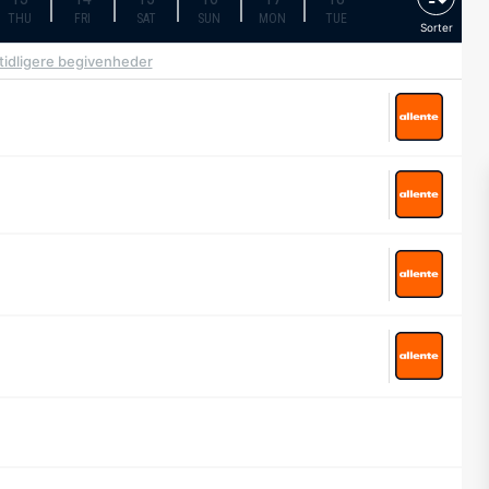
THU
FRI
SAT
SUN
MON
TUE
Sorter
 tidligere begivenheder