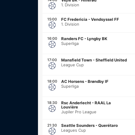
1. Division
15:00
FC Fredericia
-
Vendsyssel FF
1. Division
16:00
Randers FC
-
Lyngby BK
Superliga
17:00
Mansfield Town
-
Sheffield United
League Cup
18:00
AC Horsens
-
Brøndby IF
Superliga
18:30
Rsc Anderlecht
-
RAAL La
Louvière
Jupiler Pro League
21:30
Seattle Sounders
-
Querétaro
Leagues Cup