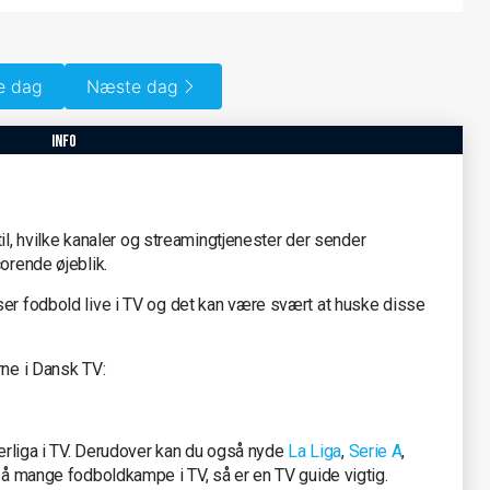
e dag
Næste dag
info
 til, hvilke kanaler og streamingtjenester der sender
orende øjeblik.
ser fodbold live i TV og det kan være svært at huske disse
rne i Dansk TV:
erliga i TV. Derudover kan du også nyde
La Liga
,
Serie A
,
 mange fodboldkampe i TV, så er en TV guide vigtig.