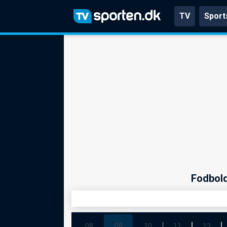
TV
Sport
Fodbold
08
09
10
11
12