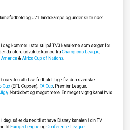
damefodbold og U21 landskampe og under slutrunder
i dag kommer i stor stil på TV3 kanalerne som sørger for
inder du store udvalgte kampe fra
Champions League
,
 America
&
Africa Cup of Nations
.
 du næsten altid se fodbold. Lige fra den svenske
o Cup
(EFL Cuppen),
FA Cup
, Premier League,
liga
, Nordicbet og meget mere. En meget vigtig kanal hvis
 dag, så er du nød til at have Disney kanalen i din TV
ne til
Europa League
og
Conference League.