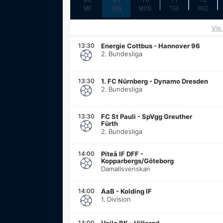
SAT
SUN
MON
TUE
WED
Vis
13:30
Energie Cottbus
-
Hannover 96
2. Bundesliga
13:30
1. FC Nürnberg
-
Dynamo Dresden
2. Bundesliga
13:30
FC St Pauli
-
SpVgg Greuther
Fürth
2. Bundesliga
14:00
Piteå IF DFF
-
Kopparbergs/Göteborg
Damallsvenskan
14:00
AaB
-
Kolding IF
1. Division
14:00
Vejle BK
-
Hillerød