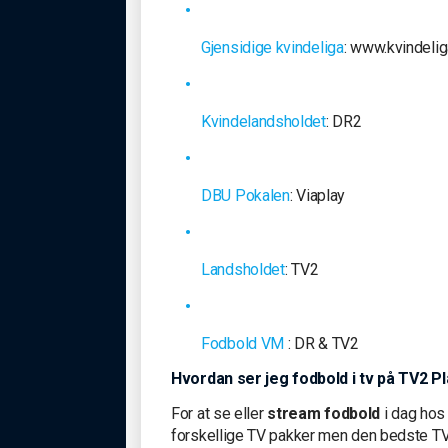
Gjensidige kvindeliga
: www.kvindelig
Kvindelandsholdet
: DR2
DBU Pokalen
: Viaplay
Landsholdet
: TV2
Fodbold VM
: DR & TV2
Hvordan ser jeg fodbold i tv på TV2 P
For at se eller
stream fodbold
i dag hos
forskellige TV pakker men den bedste TV