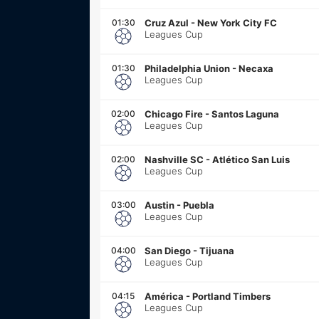
01:30
Cruz Azul
-
New York City FC
Leagues Cup
01:30
Philadelphia Union
-
Necaxa
Leagues Cup
02:00
Chicago Fire
-
Santos Laguna
Leagues Cup
02:00
Nashville SC
-
Atlético San Luis
Leagues Cup
03:00
Austin
-
Puebla
Leagues Cup
04:00
San Diego
-
Tijuana
Leagues Cup
04:15
América
-
Portland Timbers
Leagues Cup