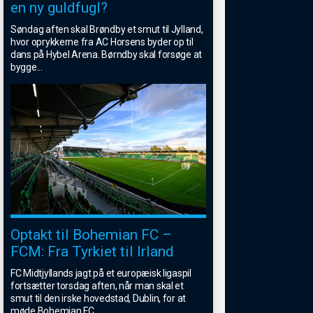
en ny guldfugl?
Søndag aften skal Brøndby et smut til Jylland,
hvor oprykkerne fra AC Horsens byder op til
dans på Hybel Arena. Børndby skal forsøge at
bygge
...
Optakt til Bohemian FC –
FCM: Fra Tyrkiet til Irland
FC Midtjyllands jagt på et europæisk ligaspil
fortsætter torsdag aften, når man skal et
smut til den irske hovedstad, Dublin, for at
møde Bohemian FC.
...