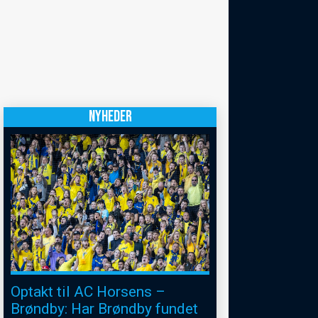
NYHEDER
Optakt til AC Horsens –
Brøndby: Har Brøndby fundet