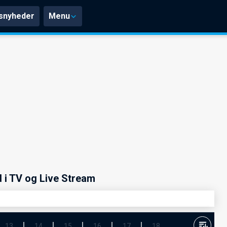
snyheder
Menu
 i TV og Live Stream
13
14
15
16
17
18