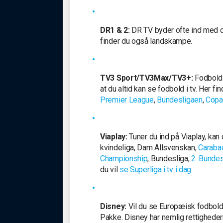
DR1 & 2:
DR TV byder ofte ind med 
finder du også landskampe.
TV3 Sport/TV3Max/TV3+:
Fodbold 
at du altid kan se fodbold i tv. Her f
Premier League
,
Bundesligaen
,
Copa
Viaplay:
Tuner du ind på Viaplay, kan
kvindeliga, Dam Allsvenskan,
Caraba
Championship
, Bundesliga,
2. Bundes
du vil
se Superliga i tv i dag.
Disney:
Vil du se Europæisk fodbold i
Pakke. Disney har nemlig rettigheder