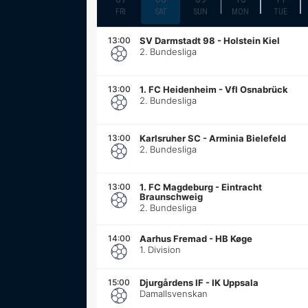
FRI
SAT
SUN
MON
TUE
13:00
SV Darmstadt 98
-
Holstein Kiel
2. Bundesliga
13:00
1. FC Heidenheim
-
Vfl Osnabrück
2. Bundesliga
13:00
Karlsruher SC
-
Arminia Bielefeld
2. Bundesliga
13:00
1. FC Magdeburg
-
Eintracht
Braunschweig
2. Bundesliga
14:00
Aarhus Fremad
-
HB Køge
1. Division
15:00
Djurgårdens IF
-
IK Uppsala
Damallsvenskan