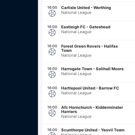
16:00
Carlisle United
-
Worthing
National League
16:00
Eastleigh FC
-
Gateshead
National League
16:00
Forest Green Rovers
-
Halifax
Town
National League
16:00
Harrogate Town
-
Solihull Moors
National League
16:00
Hartlepool United
-
Barrow FC
National League
16:00
Afc Hornchurch
-
Kidderminster
Harriers
National League
16:00
Scunthorpe United
-
Yeovil Town
National League