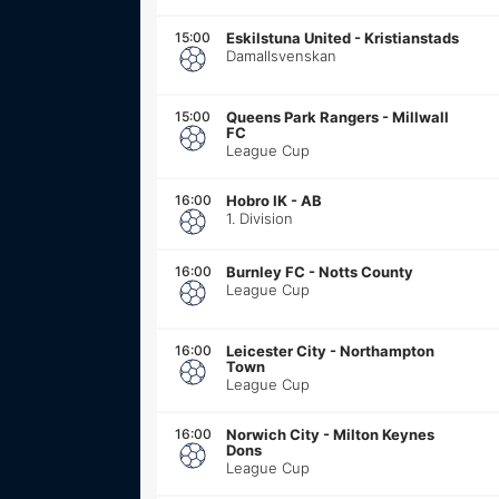
15:00
Eskilstuna United
-
Kristianstads
Damallsvenskan
15:00
Queens Park Rangers
-
Millwall
FC
League Cup
16:00
Hobro IK
-
AB
1. Division
16:00
Burnley FC
-
Notts County
League Cup
16:00
Leicester City
-
Northampton
Town
League Cup
16:00
Norwich City
-
Milton Keynes
Dons
League Cup