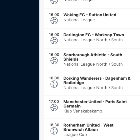
16:00
Woking FC
-
Sutton United
National League
16:00
Darlington FC
-
Worksop Town
National League North / South
16:00
Scarborough Athletic
-
South
Shields
National League North / South
16:00
Dorking Wanderers
-
Dagenham &
Redbridge
National League North / South
17:00
Manchester United
-
Paris Saint
Germain
Klub Venskabskamp
18:30
Rotherham United
-
West
Bromwich Albion
League Cup