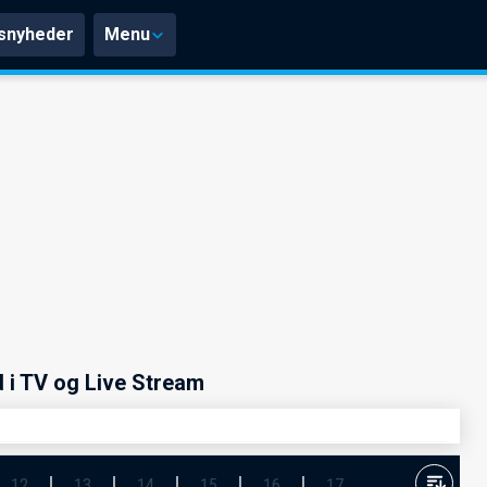
snyheder
Menu
 i TV og Live Stream
12
13
14
15
16
17