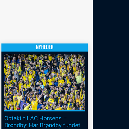
NYHEDER
Optakt til AC Horsens –
Brøndby: Har Brøndby fundet