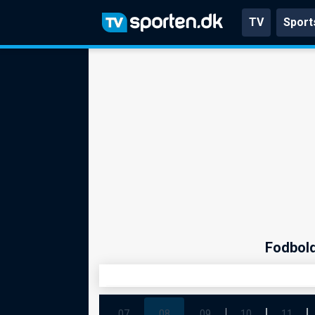
TV
Sport
Fodbold
07
08
09
10
11