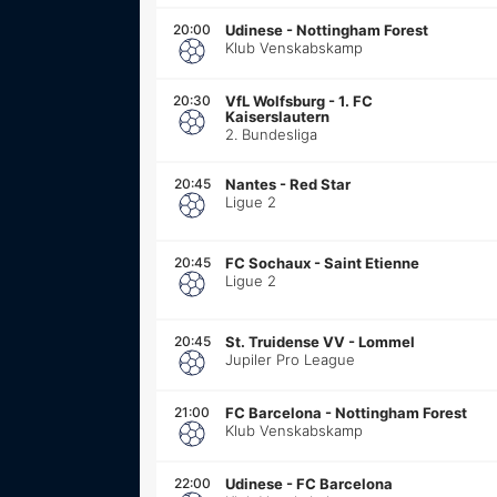
20:00
Udinese
-
Nottingham Forest
Klub Venskabskamp
20:30
VfL Wolfsburg
-
1. FC
Kaiserslautern
2. Bundesliga
20:45
Nantes
-
Red Star
Ligue 2
20:45
FC Sochaux
-
Saint Etienne
Ligue 2
20:45
St. Truidense VV
-
Lommel
Jupiler Pro League
21:00
FC Barcelona
-
Nottingham Forest
Klub Venskabskamp
22:00
Udinese
-
FC Barcelona