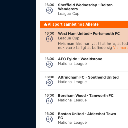
16:00
Sheffield Wednesday
-
Bolton
Wanderers
League Cup
Al sport samlet hos Allente
16:00
West Ham United
-
Portsmouth FC
League Cup
Hvis man ikke har lyst til at høre, at f
nok være farligt at befinde sig
Vis mer
16:00
AFC Fylde
-
Wealdstone
National League
16:00
Altrincham FC
-
Southend United
National League
16:00
Boreham Wood
-
Tamworth FC
National League
16:00
Boston United
-
Aldershot Town
FC
National League