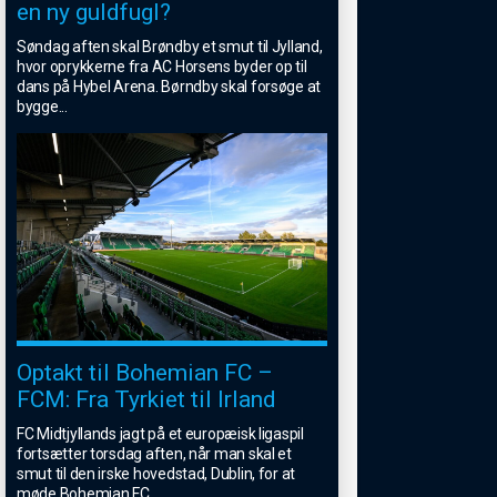
en ny guldfugl?
Søndag aften skal Brøndby et smut til Jylland,
hvor oprykkerne fra AC Horsens byder op til
dans på Hybel Arena. Børndby skal forsøge at
bygge
...
Optakt til Bohemian FC –
FCM: Fra Tyrkiet til Irland
FC Midtjyllands jagt på et europæisk ligaspil
fortsætter torsdag aften, når man skal et
smut til den irske hovedstad, Dublin, for at
møde Bohemian FC.
...