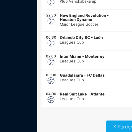
Klub Venskabskamp
22:30
New England Revolution
-
Houston Dynamo
Major League Soccer
00:30
Orlando City SC
-
León
Leagues Cup
02:00
Inter Miami
-
Monterrey
Leagues Cup
03:00
Guadalajara
-
FC Dallas
Leagues Cup
04:00
Real Salt Lake
-
Atlante
Leagues Cup
Forrig