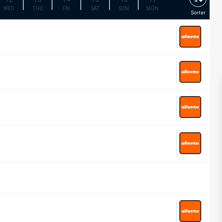
WED
THU
FRI
SAT
SUN
MON
Sorter