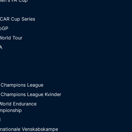
CAR Cup Series
oGP
orld Tour
A
A
 Champions League
 Champions League Kvinder
World Endurance
mpionship
M
rnationale Venskabskampe