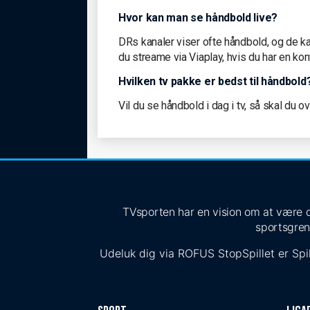
Hvor kan man se håndbold live?
DRs kanaler viser ofte håndbold, og de k
du streame via Viaplay, hvis du har en kon
Hvilken tv pakke er bedst til håndbold
Vil du se håndbold i dag i tv, så skal du o
TVsporten har en vision om at være de
sportsgren
Udeluk dig via
ROFUS
StopSpillet
er Spil