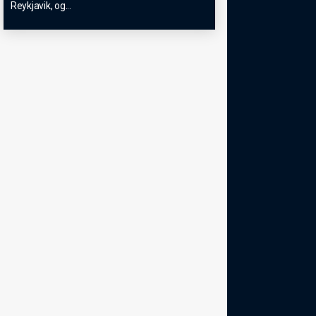
Reykjavik, og
...