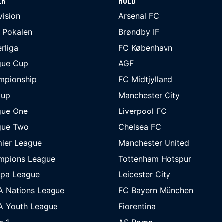
er
Hold
ivision
Arsenal FC
 Pokalen
Brøndby IF
rliga
FC København
gue Cup
AGF
mpionship
FC Midtjylland
Cup
Manchester City
gue One
Liverpool FC
gue Two
Chelsea FC
ier League
Manchester United
mpions League
Tottenham Hotspur
opa League
Leicester City
A Nations League
FC Bayern München
A Youth League
Fiorentina
e 1
AS Roma