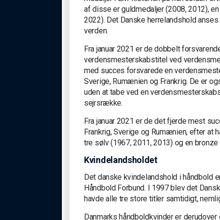
af disse er guldmedaljer (2008, 2012), e
2022). Det Danske herrelandshold anses 
verden.
Fra januar 2021 er de dobbelt forsvaren
verdensmesterskabstitel ved verdensmest
med succes forsvarede en verdensmesters
Sverige, Rumænien og Frankrig. De er ogs
uden at tabe ved en verdensmesterskabstu
sejrsrække.
Fra januar 2021 er de det fjerde mest su
Frankrig, Sverige og Rumænien, efter at h
tre sølv (1967, 2011, 2013) og en bronze 
Kvindelandsholdet
Det danske kvindelandshold i håndbold e
Håndbold Forbund. I 1997 blev det Danske
havde alle tre store titler samtidigt, ne
Danmarks håndboldkvinder er derudover de