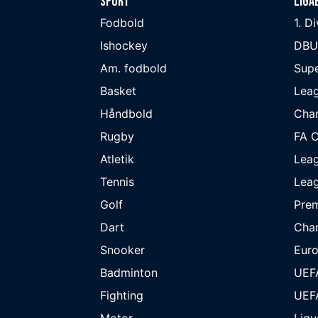
Sport
Liga
Fodbold
1. D
Ishockey
DBU
Am. fodbold
Supe
Basket
Lea
Håndbold
Cha
Rugby
FA 
Atletik
Lea
Tennis
Lea
Golf
Prem
Dart
Cha
Snooker
Eur
Badminton
UEF
Fighting
UEF
Motor
Ligu