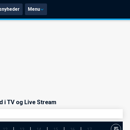
snyheder
Menu
 i TV og Live Stream
12
13
14
15
16
17