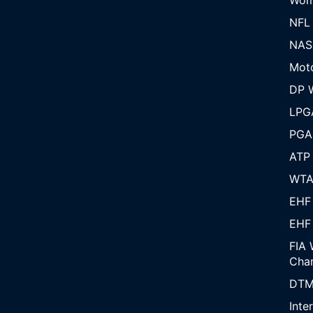
NFL
NAS
Mot
DP W
LPG
PGA
ATP
WT
EHF
EHF
FIA 
Cha
DT
Inte