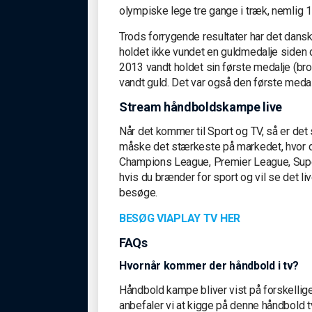
olympiske lege tre gange i træk, nemlig 
Trods forrygende resultater har det dans
holdet ikke vundet en guldmedalje side
2013 vandt holdet sin første medalje (b
vandt guld. Det var også den første medal
Stream håndboldskampe live
Når det kommer til Sport og TV, så er de
måske det stærkeste på markedet, hvor 
Champions League, Premier League, Super
hvis du brænder for sport og vil se det liv
besøge.
BESØG VIAPLAY TV HER
FAQs
Hvornår kommer der håndbold i tv?
Håndbold kampe bliver vist på forskellige 
anbefaler vi at kigge på denne håndbold t