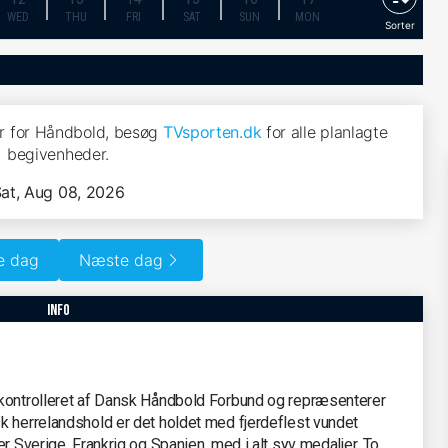
WED
THU
FRI
SAT
SUN
MON
Sorter
r for Håndbold, besøg
TVsporten.dk
for alle planlagte
begivenheder.
at, Aug 08, 2026
e dag
Næste dag
info
 kontrolleret af Dansk Håndbold Forbund og repræsenterer
k herrelandshold er det holdet med fjerdeflest vundet
r Sverige, Frankrig og Spanien, med i alt syv medaljer. To