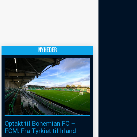
NYHEDER
Optakt til Bohemian FC –
FCM: Fra Tyrkiet til Irland