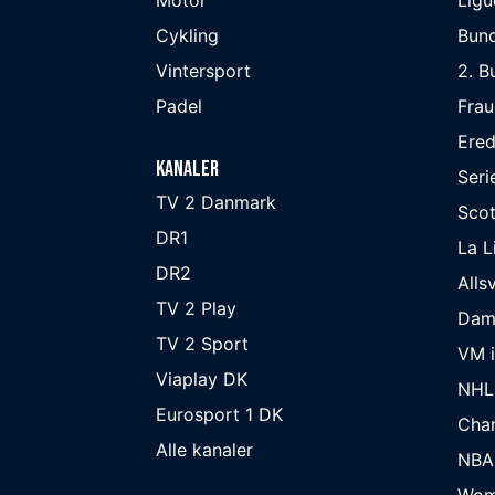
Cykling
Bund
Vintersport
2. B
Padel
Frau
Ered
Kanaler
Seri
TV 2 Danmark
Scot
DR1
La L
DR2
Alls
TV 2 Play
Dam
TV 2 Sport
VM i
Viaplay DK
NHL
Eurosport 1 DK
Cha
Alle kanaler
NBA
Wom