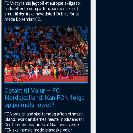
FC Midtjyllands jagt på et europæisk ligaspil
fortsætter torsdag aften, når man skal et
smut til den irske hovedstad, Dublin, for at
møde Bohemian FC.
...
Optakt til Valur – FC
Nordsjælland: Kan FCN følge
op på målshowet?
FC Nordsjælland skal torsdag aften et smut til
Island, hvor danskernes næste modstander i
Conference League-kvalifikationen venter.
FCN skal nemlig møde islandske Valur