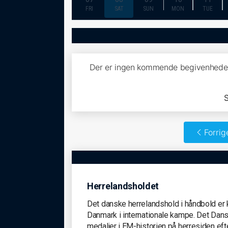
FRI
SAT
SUN
MON
TUE
Der er ingen kommende begivenhede
S
Forrig
Herrelandsholdet
Det danske herrelandshold i håndbold er
Danmark i internationale kampe. Det Dans
medaljer i EM-historien på herresiden efte