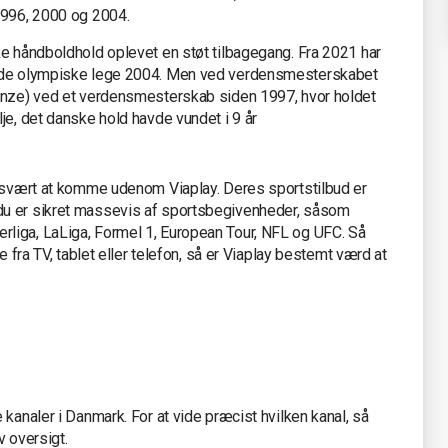
1996, 2000 og 2004.
ke håndboldhold oplevet en støt tilbagegang. Fra 2021 har
n de olympiske lege 2004. Men ved verdensmesterskabet
ronze) ved et verdensmesterskab siden 1997, hvor holdet
je, det danske hold havde vundet i 9 år
t svært at komme udenom Viaplay. Deres sportstilbud er
du er sikret massevis af sportsbegivenheder, såsom
liga, LaLiga, Formel 1, European Tour, NFL og UFC. Så
e fra TV, tablet eller telefon, så er Viaplay bestemt værd at
kanaler i Danmark. For at vide præcist hvilken kanal, så
v oversigt.