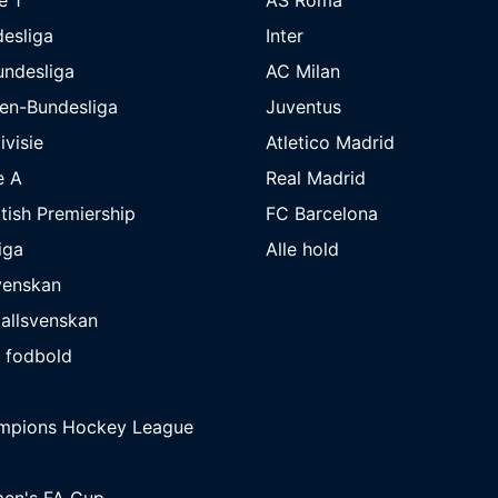
esliga
Inter
undesliga
AC Milan
en-Bundesliga
Juventus
ivisie
Atletico Madrid
e A
Real Madrid
tish Premiership
FC Barcelona
iga
Alle hold
venskan
allsvenskan
 fodbold
mpions Hockey League
en's FA Cup