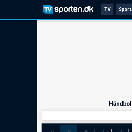
TV
Sport
Håndbold
07
08
09
10
11