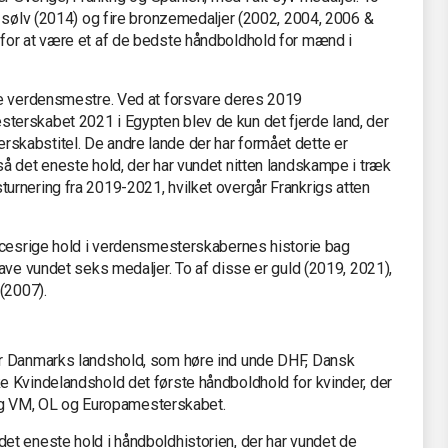
n sølv (2014) og fire bronzemedaljer (2002, 2004, 2006 &
for at være et af de bedste håndboldhold for mænd i
de verdensmestre. Ved at forsvare deres 2019
erskabet 2021 i Egypten blev de kun det fjerde land, der
kabstitel. De andre lande der har formået dette er
å det eneste hold, der har vundet nitten landskampe i træk
rnering fra 2019-2021, hvilket overgår Frankrigs atten
ccesrige hold i verdensmesterskabernes historie bag
ave vundet seks medaljer. To af disse er guld (2019, 2021),
(2007).
r Danmarks landshold, som høre ind unde DHF, Dansk
 Kvindelandshold det første håndboldhold for kvinder, der
mlig VM, OL og Europamesterskabet.
t eneste hold i håndboldhistorien, der har vundet de