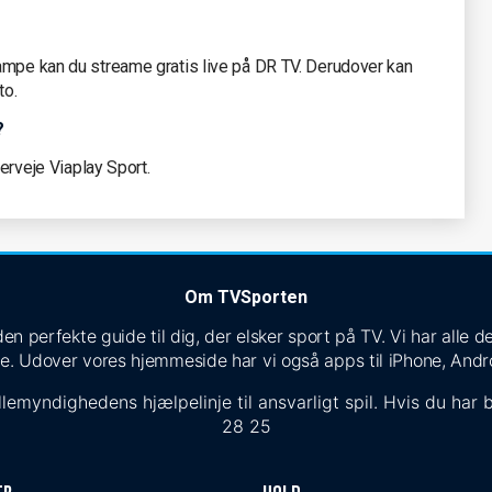
ampe kan du streame gratis live på DR TV. Derudover kan
to.
?
verveje Viaplay Sport.
Om TVSporten
n perfekte guide til dig, der elsker sport på TV. Vi har alle
e. Udover vores hjemmeside har vi også apps til iPhone, Andr
lemyndighedens hjælpelinje til ansvarligt spil. Hvis du har b
28 25