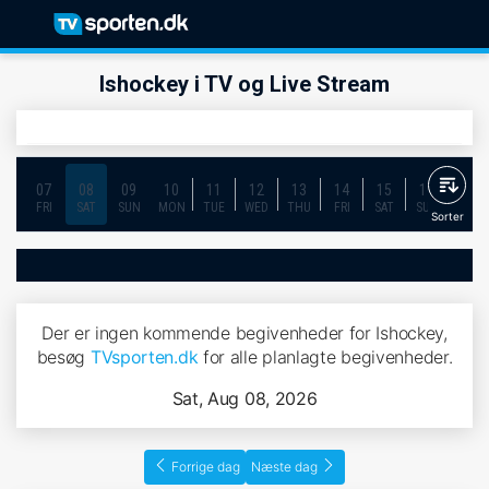
Ishockey i TV og Live Stream
07
08
09
10
11
12
13
14
15
16
17
FRI
SAT
SUN
MON
TUE
WED
THU
FRI
SAT
SUN
MON
Sorter
Der er ingen kommende begivenheder for Ishockey,
besøg
TVsporten.dk
for alle planlagte begivenheder.
Sat, Aug 08, 2026
Forrige dag
Næste dag