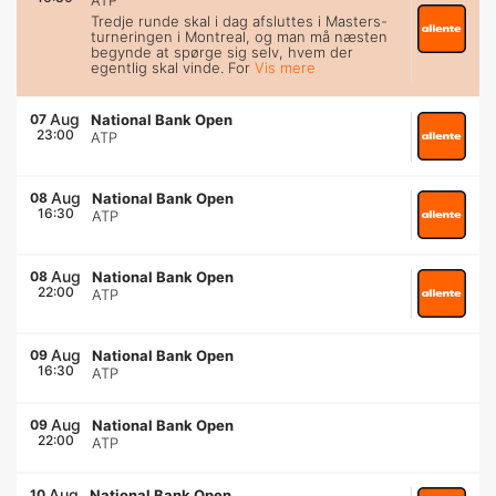
ATP
Tredje runde skal i dag afsluttes i Masters-
turneringen i Montreal, og man må næsten
begynde at spørge sig selv, hvem der
egentlig skal vinde. For
Vis mere
Aug
07
National Bank Open
23:00
ATP
Aug
08
National Bank Open
16:30
ATP
Aug
08
National Bank Open
22:00
ATP
Aug
09
National Bank Open
16:30
ATP
Aug
09
National Bank Open
22:00
ATP
Aug
10
National Bank Open