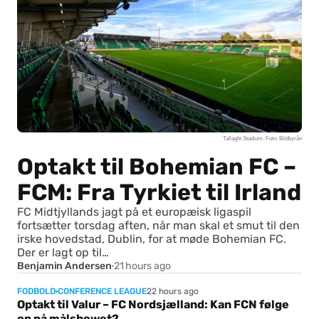
Tallaght Stadium. Foto: Bildbyrån
Optakt til Bohemian FC –
FCM: Fra Tyrkiet til Irland
FC Midtjyllands jagt på et europæisk ligaspil
fortsætter torsdag aften, når man skal et smut til den
irske hovedstad, Dublin, for at møde Bohemian FC.
Der er lagt op til…
Benjamin Andersen
21 hours ago
22 hours ago
FODBOLD
CONFERENCE LEAGUE
Optakt til Valur – FC Nordsjælland: Kan FCN følge
op på målshowet?