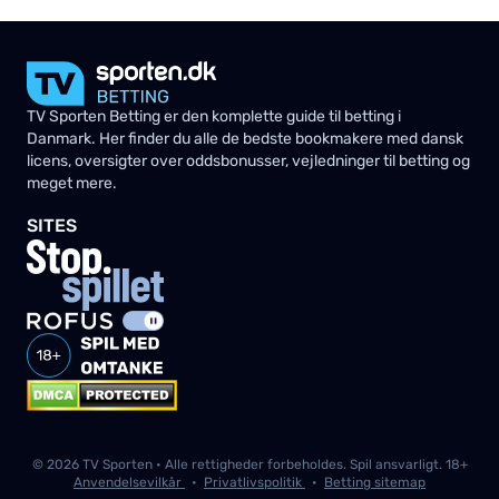
TV Sporten Betting er den komplette guide til betting i
Danmark. Her finder du alle de bedste bookmakere med dansk
licens, oversigter over oddsbonusser, vejledninger til betting og
meget mere.
SITES
© 2026 TV Sporten • Alle rettigheder forbeholdes. Spil ansvarligt. 18+
Anvendelsevilkår
•
Privatlivspolitik
•
Betting sitemap