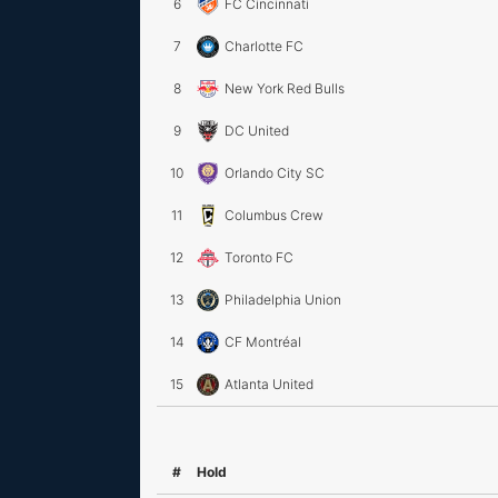
6
FC Cincinnati
7
Charlotte FC
8
New York Red Bulls
9
DC United
10
Orlando City SC
11
Columbus Crew
12
Toronto FC
13
Philadelphia Union
14
CF Montréal
15
Atlanta United
#
Hold