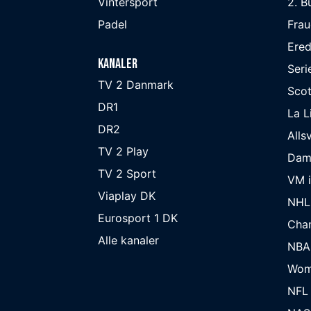
Vintersport
2. B
Padel
Frau
Ered
Kanaler
Seri
TV 2 Danmark
Scot
DR1
La L
DR2
Alls
TV 2 Play
Dam
TV 2 Sport
VM i
Viaplay DK
NHL
Eurosport 1 DK
Cha
Alle kanaler
NBA
Wom
NFL