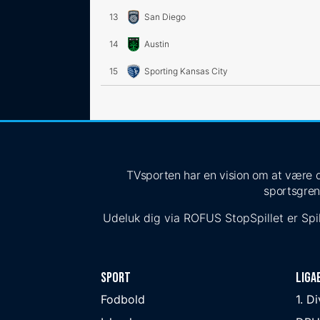
13
San Diego
14
Austin
15
Sporting Kansas City
TVsporten har en vision om at være de
sportsgren
Udeluk dig via
ROFUS
StopSpillet
er Spil
Sport
Liga
Fodbold
1. D