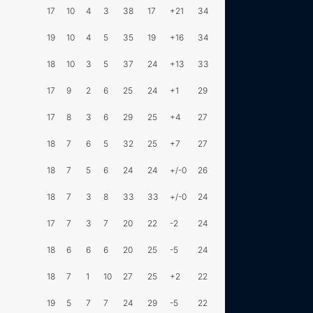
17
10
4
3
38
17
+21
34
19
10
4
5
35
19
+16
34
18
10
3
5
37
24
+13
33
17
9
2
6
25
24
+1
29
17
8
3
6
29
25
+4
27
18
7
6
5
32
25
+7
27
18
7
5
6
24
24
+/-0
26
18
7
3
8
33
33
+/-0
24
17
7
3
7
20
22
-2
24
18
6
6
6
20
25
-5
24
18
7
1
10
27
25
+2
22
19
5
7
7
24
29
-5
22