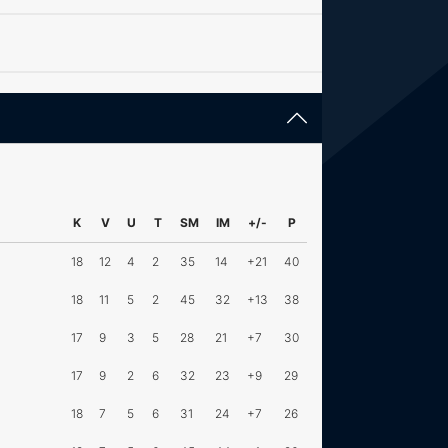
K
V
U
T
SM
IM
+/-
P
18
12
4
2
35
14
+21
40
18
11
5
2
45
32
+13
38
17
9
3
5
28
21
+7
30
17
9
2
6
32
23
+9
29
18
7
5
6
31
24
+7
26