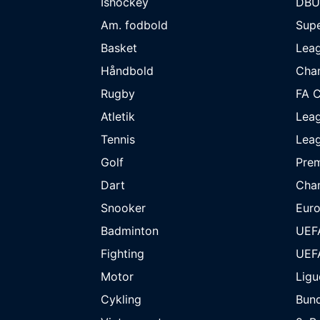
Ishockey
DBU
Am. fodbold
Supe
Basket
Lea
Håndbold
Cha
Rugby
FA 
Atletik
Lea
Tennis
Lea
Golf
Prem
Dart
Cha
Snooker
Eur
Badminton
UEF
Fighting
UEF
Motor
Ligu
Cykling
Bund