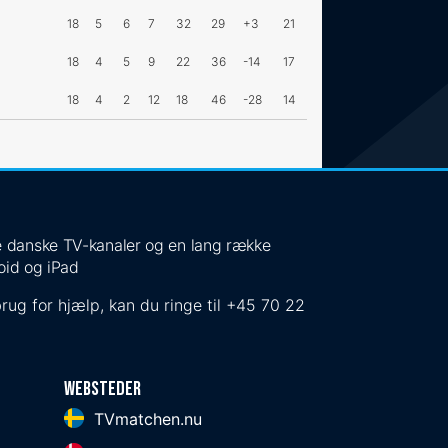
18
5
6
7
32
29
+3
21
18
4
5
9
22
36
-14
17
18
4
2
12
18
46
-28
14
 de danske TV-kanaler og en lang række
oid og iPad
rug for hjælp, kan du ringe til
+45 70 22
Websteder
TVmatchen.nu