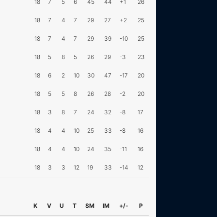
18
7
5
6
45
44
+1
26
18
7
4
7
29
27
+2
25
18
7
4
7
29
39
-10
25
18
5
8
5
26
29
-3
23
18
6
2
10
30
47
-17
20
18
5
5
8
26
28
-2
20
18
3
8
7
24
32
-8
17
18
4
4
10
25
33
-8
16
18
4
4
10
24
35
-11
16
18
3
3
12
19
33
-14
12
K
V
U
T
SM
IM
+/-
P