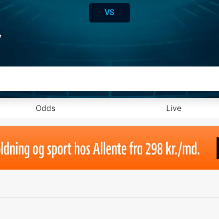
VS
y
Odds
Live