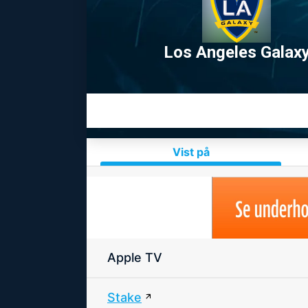
Los Angeles Galax
Vist på
Apple TV
Stake