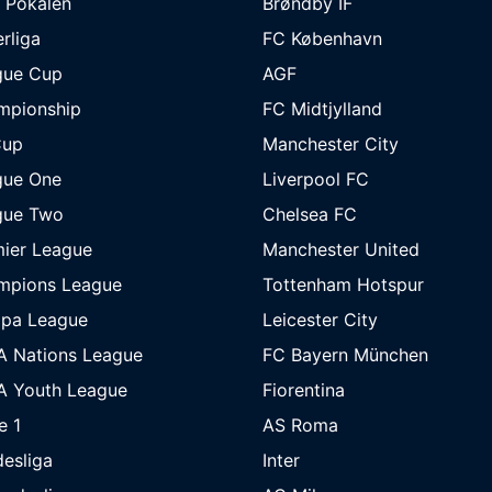
 Pokalen
Brøndby IF
rliga
FC København
gue Cup
AGF
mpionship
FC Midtjylland
Cup
Manchester City
gue One
Liverpool FC
gue Two
Chelsea FC
ier League
Manchester United
mpions League
Tottenham Hotspur
opa League
Leicester City
A Nations League
FC Bayern München
A Youth League
Fiorentina
e 1
AS Roma
esliga
Inter