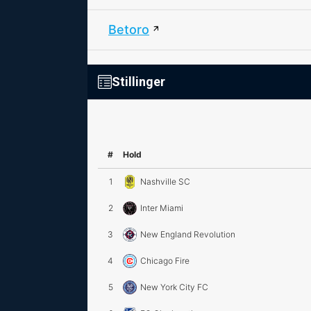
Betoro
Stillinger
#
Hold
1
Nashville SC
2
Inter Miami
3
New England Revolution
4
Chicago Fire
5
New York City FC