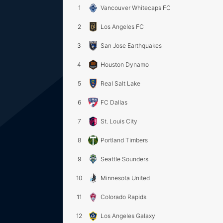
1
Vancouver Whitecaps FC
2
Los Angeles FC
3
San Jose Earthquakes
4
Houston Dynamo
5
Real Salt Lake
6
FC Dallas
7
St. Louis City
8
Portland Timbers
9
Seattle Sounders
10
Minnesota United
11
Colorado Rapids
12
Los Angeles Galaxy