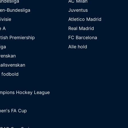
undesliga
AC Milan
en-Bundesliga
Juventus
ivisie
Atletico Madrid
e A
Real Madrid
tish Premiership
FC Barcelona
iga
Alle hold
venskan
allsvenskan
 fodbold
mpions Hockey League
en's FA Cup