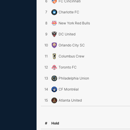
6
FC Cincinnati
7
Charlotte FC
8
New York Red Bulls
9
DC United
10
Orlando City SC
11
Columbus Crew
12
Toronto FC
13
Philadelphia Union
14
CF Montréal
15
Atlanta United
#
Hold