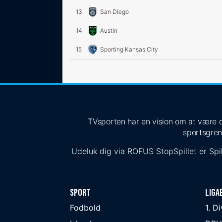
13
San Diego
14
Austin
15
Sporting Kansas City
TVsporten har en vision om at være de
sportsgren
Udeluk dig via
ROFUS
StopSpillet
er Spil
Sport
Liga
Fodbold
1. D