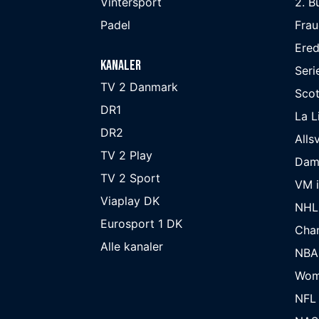
Vintersport
2. B
Padel
Frau
Ered
Kanaler
Seri
TV 2 Danmark
Scot
DR1
La L
DR2
Alls
TV 2 Play
Dam
TV 2 Sport
VM i
Viaplay DK
NHL
Eurosport 1 DK
Cha
Alle kanaler
NBA
Wom
NFL