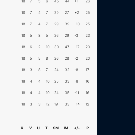
18
7
5
6
45
44
+1
26
18
7
4
7
29
27
+2
25
18
7
4
7
29
39
-10
25
18
5
8
5
26
29
-3
23
18
6
2
10
30
47
-17
20
18
5
5
8
26
28
-2
20
18
3
8
7
24
32
-8
17
18
4
4
10
25
33
-8
16
18
4
4
10
24
35
-11
16
18
3
3
12
19
33
-14
12
K
V
U
T
SM
IM
+/-
P