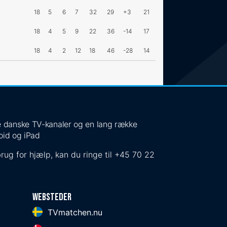
18
5
6
7
32
29
+3
21
18
4
5
9
22
36
-14
17
18
4
2
12
18
46
-28
14
 de danske TV-kanaler og en lang række
oid og iPad
rug for hjælp, kan du ringe til
+45 70 22
Websteder
TVmatchen.nu