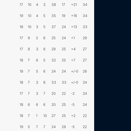
17
10
4
3
38
17
+21
34
19
10
4
5
35
19
+16
34
18
10
3
5
37
24
+13
33
17
9
2
6
25
24
+1
29
17
8
3
6
29
25
+4
27
18
7
6
5
32
25
+7
27
18
7
5
6
24
24
+/-0
26
18
7
3
8
33
33
+/-0
24
17
7
3
7
20
22
-2
24
18
6
6
6
20
25
-5
24
18
7
1
10
27
25
+2
22
19
5
7
7
24
29
-5
22