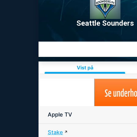
Seattle Sounders
Vist på
Apple TV
Stake