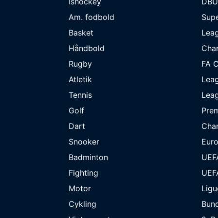
Ishockey
DBU
Am. fodbold
Supe
Basket
Lea
Håndbold
Cha
Rugby
FA 
Atletik
Lea
Tennis
Lea
Golf
Prem
Dart
Cha
Snooker
Eur
Badminton
UEF
Fighting
UEF
Motor
Ligu
Cykling
Bund