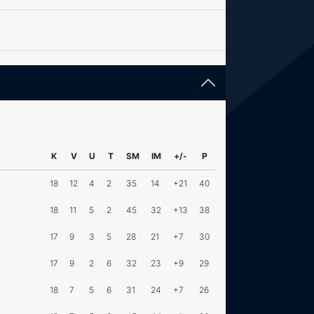
K
V
U
T
SM
IM
+/-
P
18
12
4
2
35
14
+21
40
18
11
5
2
45
32
+13
38
17
9
3
5
28
21
+7
30
17
9
2
6
32
23
+9
29
18
7
5
6
31
24
+7
26