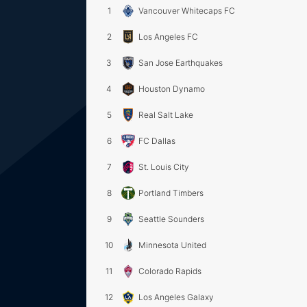
1
Vancouver Whitecaps FC
2
Los Angeles FC
3
San Jose Earthquakes
4
Houston Dynamo
5
Real Salt Lake
6
FC Dallas
7
St. Louis City
8
Portland Timbers
9
Seattle Sounders
10
Minnesota United
11
Colorado Rapids
12
Los Angeles Galaxy