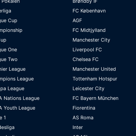
 Pokalen
Brøndby IF
rliga
FC København
gue Cup
AGF
mpionship
FC Midtjylland
Cup
Manchester City
gue One
Liverpool FC
gue Two
Chelsea FC
ier League
Manchester United
mpions League
Tottenham Hotspur
opa League
Leicester City
A Nations League
FC Bayern München
A Youth League
Fiorentina
e 1
AS Roma
esliga
Inter