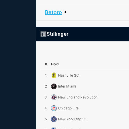
Betoro
Stillinger
#
Hold
1
Nashville SC
2
Inter Miami
3
New England Revolution
4
Chicago Fire
5
New York City FC