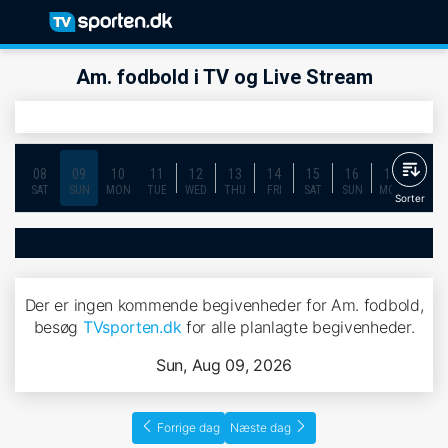
Am. fodbold i TV og Live Stream
08
09
10
11
12
13
14
15
16
17
18
SAT
SUN
MON
TUE
WED
THU
FRI
SAT
SUN
MON
TUE
Sorter
Der er ingen kommende begivenheder for Am. fodbold,
besøg
TVsporten.dk
for alle planlagte begivenheder.
Sun, Aug 09, 2026
Forrige dag
Næste dag