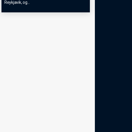
Reykjavik, og
...