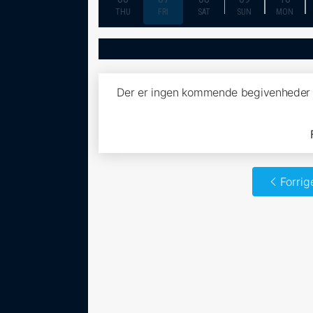
THU
FRI
SAT
SUN
MON
Der er ingen kommende begivenheder 
Forrig