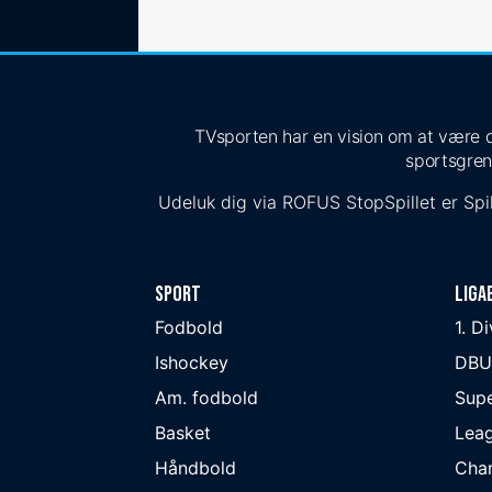
TVsporten har en vision om at være de
sportsgren
Udeluk dig via
ROFUS
StopSpillet
er Spil
Sport
Liga
Fodbold
1. D
Ishockey
DBU
Am. fodbold
Supe
Basket
Lea
Håndbold
Cha