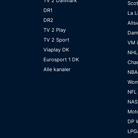
TV 2 Danmark
Scot
DR1
La L
DR2
Alls
TV 2 Play
Dam
TV 2 Sport
VM i
Viaplay DK
NHL
Eurosport 1 DK
Cha
Alle kanaler
NBA
Wom
NFL
NAS
Mot
DP W
LPG