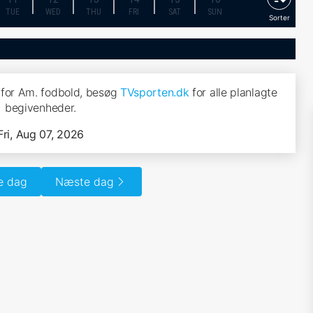
TUE
WED
THU
FRI
SAT
SUN
Sorter
for Am. fodbold, besøg
TVsporten.dk
for alle planlagte
begivenheder.
Fri, Aug 07, 2026
e dag
Næste dag