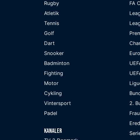
Rugby
FA 
Atletik
Lea
Tennis
Lea
Golf
Prem
Dart
Cha
Snooker
Eur
Badminton
UEF
Fighting
UEF
Motor
Ligu
Cykling
Bund
Vintersport
2. B
Padel
Frau
Ered
Kanaler
Seri