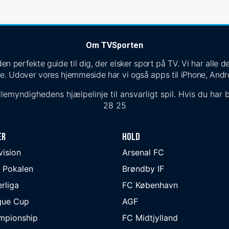
Om TVSporten
n perfekte guide til dig, der elsker sport på TV. Vi har alle
e. Udover vores hjemmeside har vi også apps til iPhone, Andr
lemyndighedens hjælpelinje til ansvarligt spil. Hvis du har b
28 25
er
Hold
ivision
Arsenal FC
 Pokalen
Brøndby IF
rliga
FC København
gue Cup
AGF
mpionship
FC Midtjylland