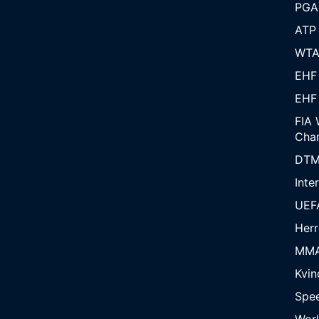
PGA
ATP
WT
EHF
EHF
FIA 
Cha
DT
Inte
UEF
Herr
MM
Kvin
Spe