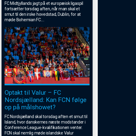
FC Midtjyllands jagt på et europæisk ligaspil
fortsætter torsdag aften, når man skal et
smut til den irske hovedstad, Dublin, for at
møde Bohemian FC.
...
Optakt til Valur – FC
Nordsjælland: Kan FCN følge
op på målshowet?
FC Nordsjælland skal torsdag aften et smut til
Island, hvor danskernes næste modstander i
Conference League-kvalifikationen venter.
FCN skal nemlig møde islandske Valur