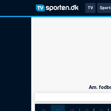
TV
Sport
Am. fodbo
06
07
08
09
10