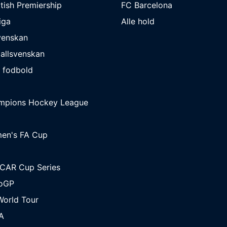
tish Premiership
FC Barcelona
iga
Alle hold
venskan
allsvenskan
 fodbold
mpions Hockey League
en's FA Cup
CAR Cup Series
oGP
orld Tour
A