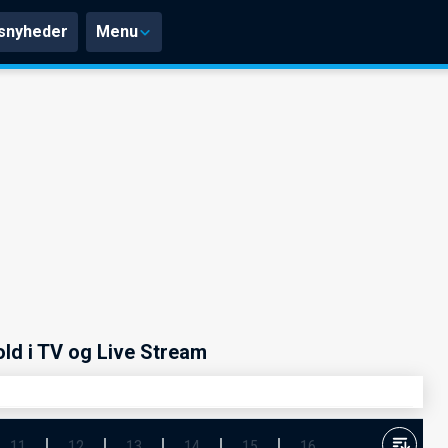
snyheder
Menu
ld i TV og Live Stream
11
12
13
14
15
16