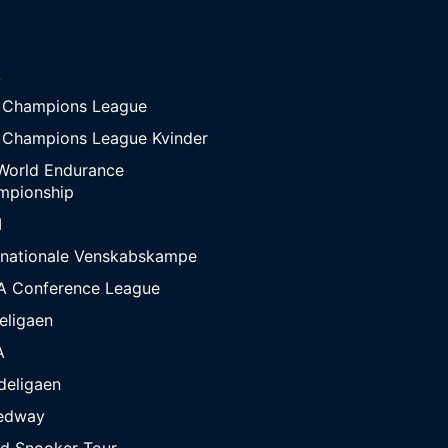
A
 Champions League
 Champions League Kvinder
World Endurance
mpionship
M
rnationale Venskabskampe
A Conference League
eligaen
A
deligaen
edway