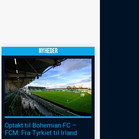
NYHEDER
Optakt til Bohemian FC –
FCM: Fra Tyrkiet til Irland