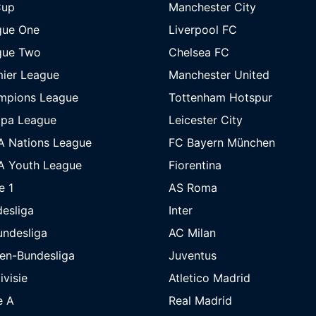
Cup
Manchester City
gue One
Liverpool FC
gue Two
Chelsea FC
ier League
Manchester United
mpions League
Tottenham Hotspur
opa League
Leicester City
A Nations League
FC Bayern München
A Youth League
Fiorentina
e 1
AS Roma
esliga
Inter
undesliga
AC Milan
en-Bundesliga
Juventus
ivisie
Atletico Madrid
e A
Real Madrid