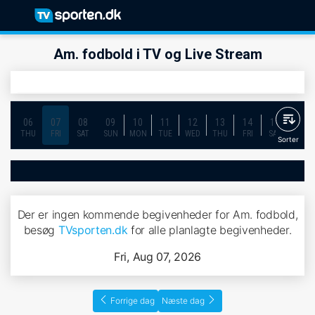
Am. fodbold i TV og Live Stream
06
07
08
09
10
11
12
13
14
15
16
THU
FRI
SAT
SUN
MON
TUE
WED
THU
FRI
SAT
SUN
Sorter
Der er ingen kommende begivenheder for Am. fodbold,
besøg
TVsporten.dk
for alle planlagte begivenheder.
Fri, Aug 07, 2026
Forrige dag
Næste dag