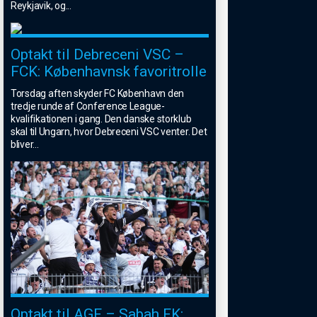
Reykjavik, og
...
Optakt til Debreceni VSC –
FCK: Københavnsk favoritrolle
Torsdag aften skyder FC København den
tredje runde af Conference League-
kvalifikationen i gang. Den danske storklub
skal til Ungarn, hvor Debreceni VSC venter. Det
bliver
...
Optakt til AGF – Sabah FK: