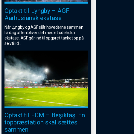
Optakt til Lyngby – AGF:
Aarhusiansk ekstase
Når Lyngby og AGF slår hovederne sammen
lørdag aften bliver det med et udehold i
ekstase. AGF går ind til opgøret tanket op på
selvtillid
...
Optakt til FCM – Beşiktaş: En
toppræstation skal sættes
sammen