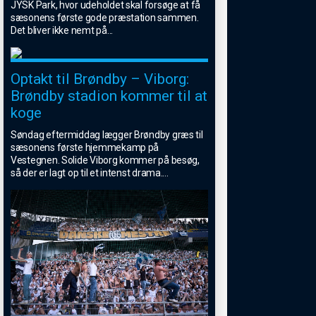
JYSK Park, hvor udeholdet skal forsøge at få
sæsonens første gode præstation sammen.
Det bliver ikke nemt på
...
Optakt til Brøndby – Viborg:
Brøndby stadion kommer til at
koge
Søndag eftermiddag lægger Brøndby græs til
sæsonens første hjemmekamp på
Vestegnen. Solide Viborg kommer på besøg,
så der er lagt op til et intenst drama.
...