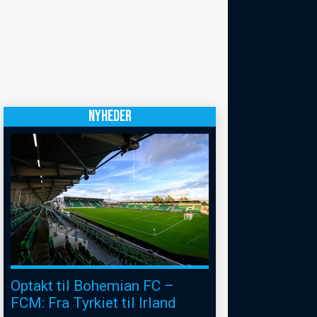
NYHEDER
Optakt til Bohemian FC –
FCM: Fra Tyrkiet til Irland