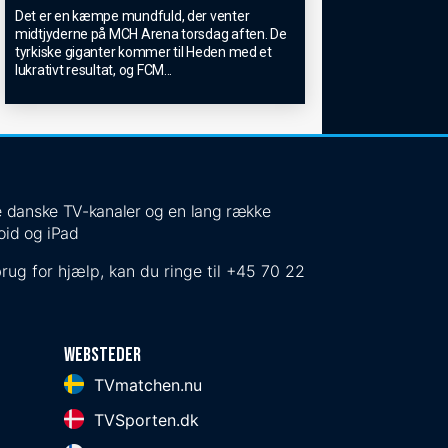
Det er en kæmpe mundfuld, der venter
midtjyderne på MCH Arena torsdag aften. De
tyrkiske giganter kommer til Heden med et
lukrativt resultat, og FCM
...
 de danske TV-kanaler og en lang række
oid og iPad
rug for hjælp, kan du ringe til
+45 70 22
Websteder
TVmatchen.nu
TVSporten.dk