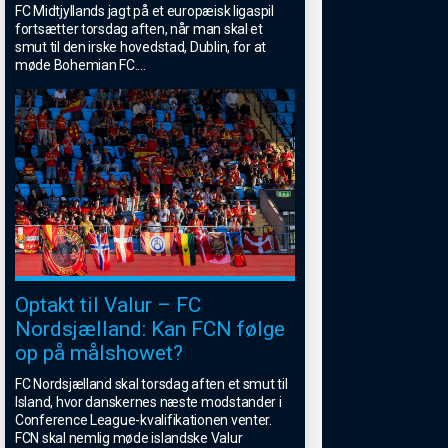
FC Midtjyllands jagt på et europæisk ligaspil
fortsætter torsdag aften, når man skal et
smut til den irske hovedstad, Dublin, for at
møde Bohemian FC.
...
Optakt til Valur – FC
Nordsjælland: Kan FCN følge
op på målshowet?
FC Nordsjælland skal torsdag aften et smut til
Island, hvor danskernes næste modstander i
Conference League-kvalifikationen venter.
FCN skal nemlig møde islandske Valur