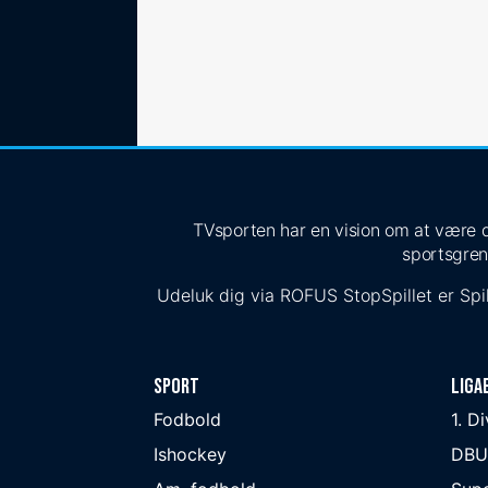
TVsporten har en vision om at være de
sportsgren
Udeluk dig via
ROFUS
StopSpillet
er Spil
Sport
Liga
Fodbold
1. D
Ishockey
DBU