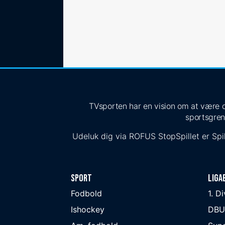
TVsporten har en vision om at være de
sportsgren
Udeluk dig via
ROFUS
StopSpillet
er Spil
Sport
Liga
Fodbold
1. D
Ishockey
DBU