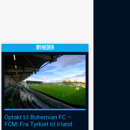
NYHEDER
Optakt til Bohemian FC –
FCM: Fra Tyrkiet til Irland