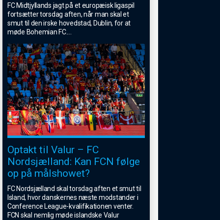
FC Midtjyllands jagt på et europæisk ligaspil
fortsætter torsdag aften, når man skal et
smut til den irske hovedstad, Dublin, for at
møde Bohemian FC.
...
Optakt til Valur – FC
Nordsjælland: Kan FCN følge
op på målshowet?
FC Nordsjælland skal torsdag aften et smut til
Island, hvor danskernes næste modstander i
Conference League-kvalifikationen venter.
FCN skal nemlig møde islandske Valur