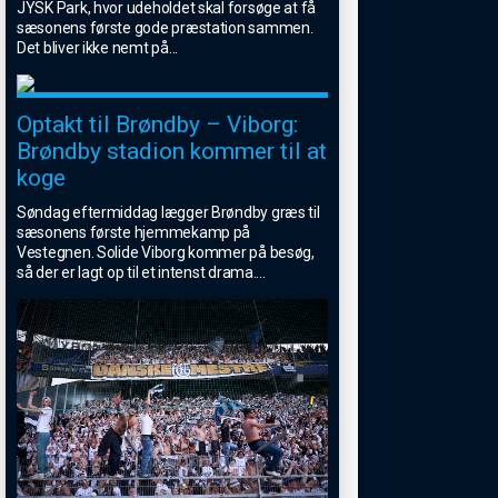
JYSK Park, hvor udeholdet skal forsøge at få
sæsonens første gode præstation sammen.
Det bliver ikke nemt på
...
Optakt til Brøndby – Viborg:
Brøndby stadion kommer til at
koge
Søndag eftermiddag lægger Brøndby græs til
sæsonens første hjemmekamp på
Vestegnen. Solide Viborg kommer på besøg,
så der er lagt op til et intenst drama.
...