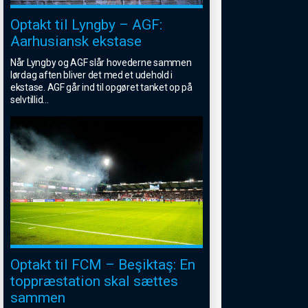
Optakt til Lyngby – AGF:
Aarhusiansk ekstase
Når Lyngby og AGF slår hovederne sammen
lørdag aften bliver det med et udehold i
ekstase. AGF går ind til opgøret tanket op på
selvtillid
...
Optakt til FCM – Beşiktaş: En
toppræstation skal sættes
sammen