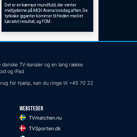
Det er en kæmpe mundfuld, der venter
midtjyderne på MCH Arena torsdag aften. De
tyrkiske giganter kommer til Heden med et
lukrativt resultat, og FCM
...
 de danske TV-kanaler og en lang række
oid og iPad
rug for hjælp, kan du ringe til
+45 70 22
Websteder
TVmatchen.nu
TVSporten.dk