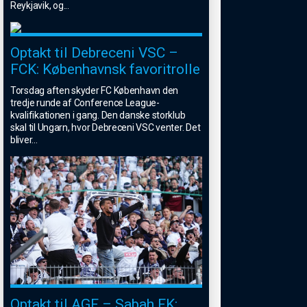
Reykjavik, og
...
Optakt til Debreceni VSC –
FCK: Københavnsk favoritrolle
Torsdag aften skyder FC København den
tredje runde af Conference League-
kvalifikationen i gang. Den danske storklub
skal til Ungarn, hvor Debreceni VSC venter. Det
bliver
...
Optakt til AGF – Sabah FK: