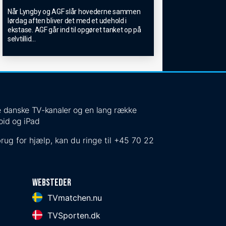
Når Lyngby og AGF slår hovederne sammen
lørdag aften bliver det med et udehold i
ekstase. AGF går ind til opgøret tanket op på
selvtillid
...
 de danske TV-kanaler og en lang række
oid og iPad
rug for hjælp, kan du ringe til
+45 70 22
Websteder
TVmatchen.nu
TVSporten.dk