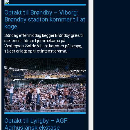
Optakt til Brøndby – Viborg:
Brøndby stadion kommer til at
koge
Søndag eftermiddag lægger Brøndby græs til
sæsonens første hjemmekamp på
Vestegnen. Solide Viborg kommer på besøg,
så der er lagt op til et intenst drama.
...
Optakt til Lyngby – AGF:
Aarhusiansk ekstase