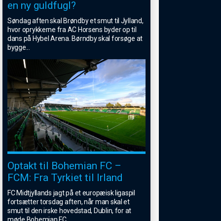
en ny guldfugl?
Søndag aften skal Brøndby et smut til Jylland,
hvor oprykkerne fra AC Horsens byder op til
dans på Hybel Arena. Børndby skal forsøge at
bygge
...
Optakt til Bohemian FC –
FCM: Fra Tyrkiet til Irland
FC Midtjyllands jagt på et europæisk ligaspil
fortsætter torsdag aften, når man skal et
smut til den irske hovedstad, Dublin, for at
møde Bohemian FC.
...