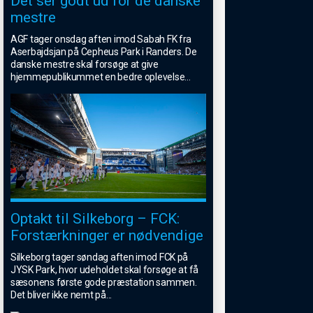
Det ser godt ud for de danske
mestre
AGF tager onsdag aften imod Sabah FK fra
Aserbajdsjan på Cepheus Park i Randers. De
danske mestre skal forsøge at give
hjemmepublikummet en bedre oplevelse
...
Optakt til Silkeborg – FCK:
Forstærkninger er nødvendige
Silkeborg tager søndag aften imod FCK på
JYSK Park, hvor udeholdet skal forsøge at få
sæsonens første gode præstation sammen.
Det bliver ikke nemt på
...