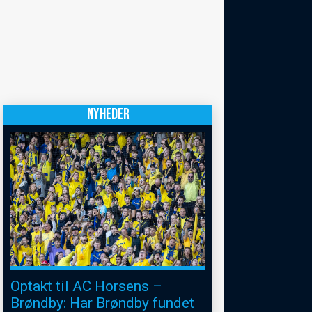
NYHEDER
Optakt til AC Horsens –
Brøndby: Har Brøndby fundet