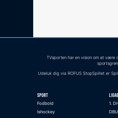
TVsporten har en vision om at være de
sportsgren
Udeluk dig via
ROFUS
StopSpillet
er Spil
Sport
Liga
Fodbold
1. D
Ishockey
DBU