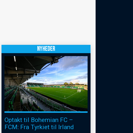
NYHEDER
Optakt til Bohemian FC –
FCM: Fra Tyrkiet til Irland