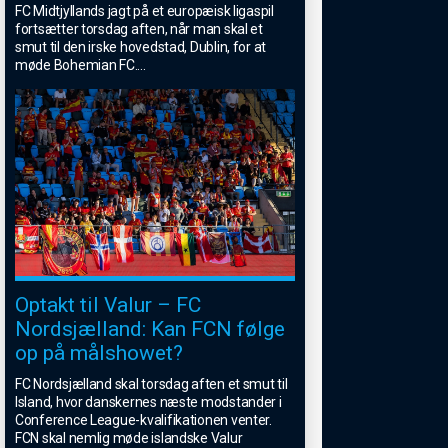
FC Midtjyllands jagt på et europæisk ligaspil
fortsætter torsdag aften, når man skal et
smut til den irske hovedstad, Dublin, for at
møde Bohemian FC.
...
Optakt til Valur – FC
Nordsjælland: Kan FCN følge
op på målshowet?
FC Nordsjælland skal torsdag aften et smut til
Island, hvor danskernes næste modstander i
Conference League-kvalifikationen venter.
FCN skal nemlig møde islandske Valur