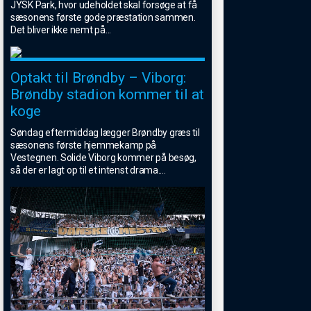
JYSK Park, hvor udeholdet skal forsøge at få
sæsonens første gode præstation sammen.
Det bliver ikke nemt på
...
Optakt til Brøndby – Viborg:
Brøndby stadion kommer til at
koge
Søndag eftermiddag lægger Brøndby græs til
sæsonens første hjemmekamp på
Vestegnen. Solide Viborg kommer på besøg,
så der er lagt op til et intenst drama.
...