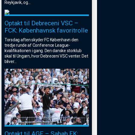
Reykjavik, og
...
Optakt til Debreceni VSC –
FCK: Københavnsk favoritrolle
Torsdag aften skyder FC København den
tredje runde af Conference League-
kvalifikationen i gang. Den danske storklub
skal til Ungarn, hvor Debreceni VSC venter. Det
bliver
...
Optakt til AGF – Sabah FK: