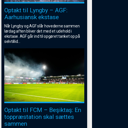
Optakt til Lyngby – AGF:
Aarhusiansk ekstase
Når Lyngby og AGF slår hovederne sammen
lørdag aften bliver det med et udehold i
ekstase. AGF går ind til opgøret tanket op på
selvtillid
...
Optakt til FCM – Beşiktaş: En
toppræstation skal sættes
sammen