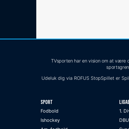
TVsporten har en vision om at være de
sportsgren
Udeluk dig via
ROFUS
StopSpillet
er Spil
Sport
Liga
Fodbold
1. D
Ishockey
DBU