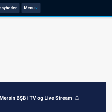
snyheder
Menu
Mersin BŞB i TV og Live Stream