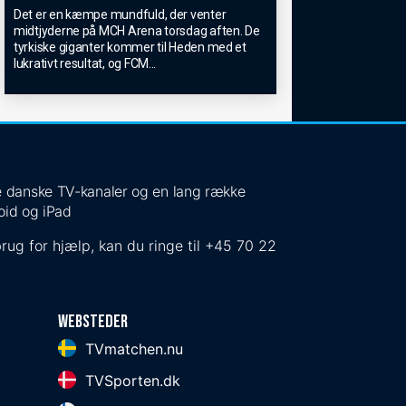
Det er en kæmpe mundfuld, der venter
midtjyderne på MCH Arena torsdag aften. De
tyrkiske giganter kommer til Heden med et
lukrativt resultat, og FCM
...
 de danske TV-kanaler og en lang række
oid og iPad
rug for hjælp, kan du ringe til
+45 70 22
Websteder
TVmatchen.nu
TVSporten.dk