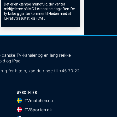
Det er en kæmpe mundfuld, der venter
midtjyderne på MCH Arena torsdag aften. De
tyrkiske giganter kommer til Heden med et
lukrativt resultat, og FCM
...
 de danske TV-kanaler og en lang række
oid og iPad
rug for hjælp, kan du ringe til
+45 70 22
Websteder
TVmatchen.nu
TVSporten.dk