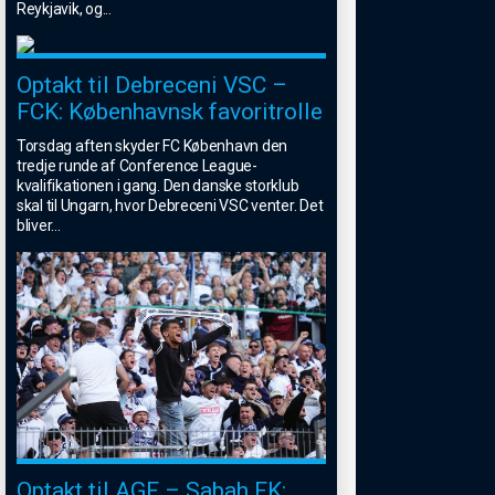
Reykjavik, og
...
Optakt til Debreceni VSC –
FCK: Københavnsk favoritrolle
Torsdag aften skyder FC København den
tredje runde af Conference League-
kvalifikationen i gang. Den danske storklub
skal til Ungarn, hvor Debreceni VSC venter. Det
bliver
...
Optakt til AGF – Sabah FK: