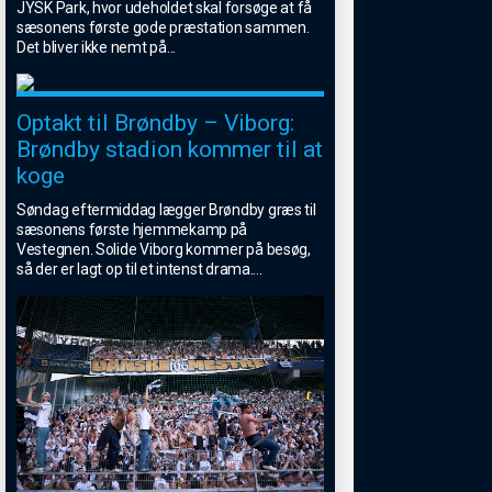
JYSK Park, hvor udeholdet skal forsøge at få
sæsonens første gode præstation sammen.
Det bliver ikke nemt på
...
Optakt til Brøndby – Viborg:
Brøndby stadion kommer til at
koge
Søndag eftermiddag lægger Brøndby græs til
sæsonens første hjemmekamp på
Vestegnen. Solide Viborg kommer på besøg,
så der er lagt op til et intenst drama.
...