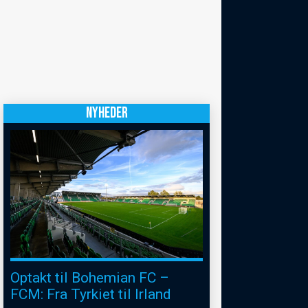
NYHEDER
Optakt til Bohemian FC –
FCM: Fra Tyrkiet til Irland