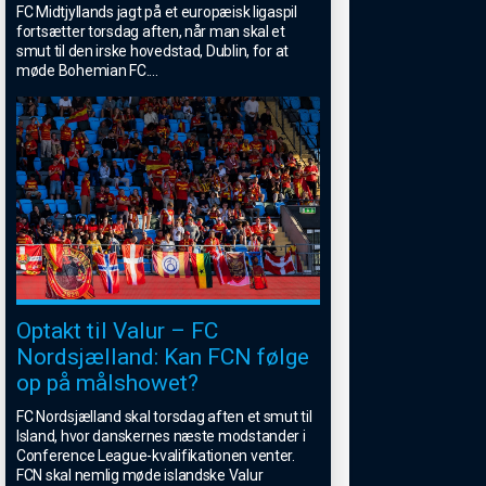
FC Midtjyllands jagt på et europæisk ligaspil
fortsætter torsdag aften, når man skal et
smut til den irske hovedstad, Dublin, for at
møde Bohemian FC.
...
Optakt til Valur – FC
Nordsjælland: Kan FCN følge
op på målshowet?
FC Nordsjælland skal torsdag aften et smut til
Island, hvor danskernes næste modstander i
Conference League-kvalifikationen venter.
FCN skal nemlig møde islandske Valur