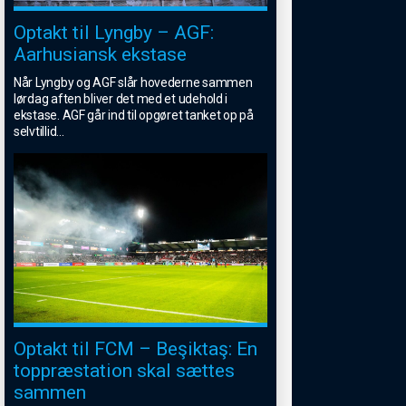
Optakt til Lyngby – AGF:
Aarhusiansk ekstase
Når Lyngby og AGF slår hovederne sammen
lørdag aften bliver det med et udehold i
ekstase. AGF går ind til opgøret tanket op på
selvtillid
...
Optakt til FCM – Beşiktaş: En
toppræstation skal sættes
sammen