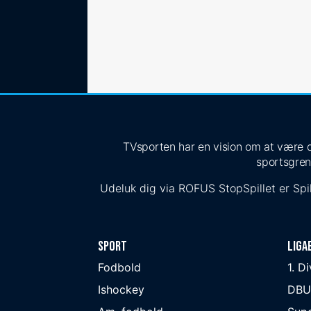
TVsporten har en vision om at være de
sportsgren
Udeluk dig via
ROFUS
StopSpillet
er Spil
Sport
Liga
Fodbold
1. D
Ishockey
DBU