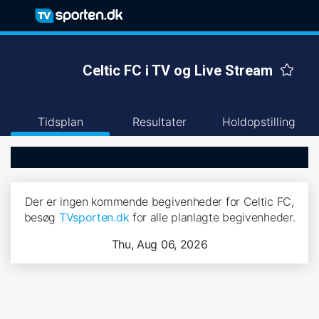
Celtic FC i TV og Live Stream
Tidsplan
Resultater
Holdopstilling
Der er ingen kommende begivenheder for Celtic FC,
besøg
TVsporten.dk
for alle planlagte begivenheder.
Thu, Aug 06, 2026