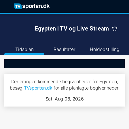
Egypten i TV og Live Stream
Tidsplan
Resultater
Holdopstilling
Der er ingen kommende begivenheder for Egypten,
besøg
TVsporten.dk
for alle planlagte begivenheder.
Sat, Aug 08, 2026