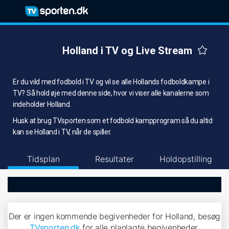
Holland i TV og Live Stream
Er du vild med fodbold i TV og vil se alle Hollands fodboldkampe i
TV? Så hold øje med denne side, hvor vi viser alle kanalerne som
indeholder Holland.
Husk at brug TVsporten som et fodbold kampprogram så du altid
kan se Holland i TV, når de spiller.
Tidsplan
Resultater
Holdopstilling
Der er ingen kommende begivenheder for Holland, besøg
TVsporten.dk
for alle planlagte begivenheder.