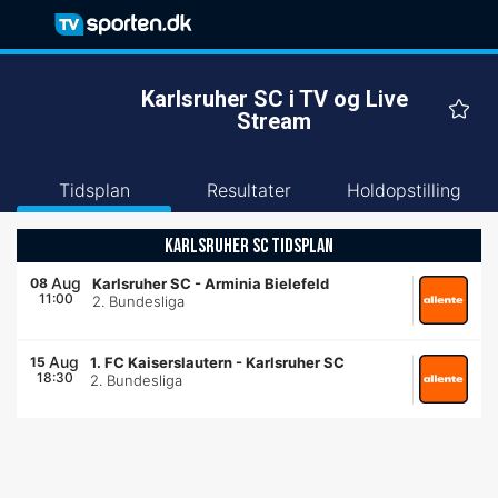
Karlsruher SC i TV og Live
Stream
Tidsplan
Resultater
Holdopstilling
KARLSRUHER SC TIDSPLAN
Aug
08
Karlsruher SC
-
Arminia Bielefeld
11:00
2. Bundesliga
Aug
15
1. FC Kaiserslautern
-
Karlsruher SC
18:30
2. Bundesliga