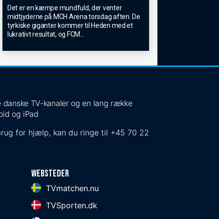
Det er en kæmpe mundfuld, der venter
midtjyderne på MCH Arena torsdag aften. De
tyrkiske giganter kommer til Heden med et
lukrativt resultat, og FCM
...
 de danske TV-kanaler og en lang række
oid og iPad
rug for hjælp, kan du ringe til
+45 70 22
Websteder
TVmatchen.nu
TVSporten.dk