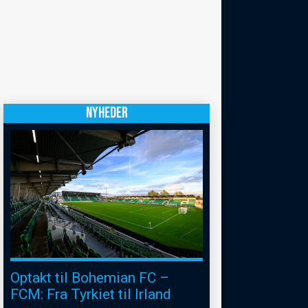
NYHEDER
Optakt til Bohemian FC –
FCM: Fra Tyrkiet til Irland