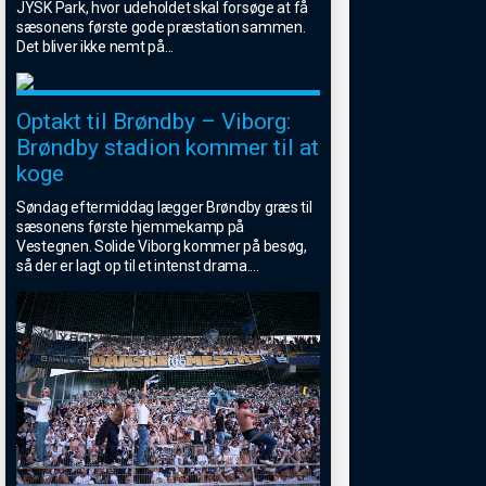
JYSK Park, hvor udeholdet skal forsøge at få
sæsonens første gode præstation sammen.
Det bliver ikke nemt på
...
Optakt til Brøndby – Viborg:
Brøndby stadion kommer til at
koge
Søndag eftermiddag lægger Brøndby græs til
sæsonens første hjemmekamp på
Vestegnen. Solide Viborg kommer på besøg,
så der er lagt op til et intenst drama.
...