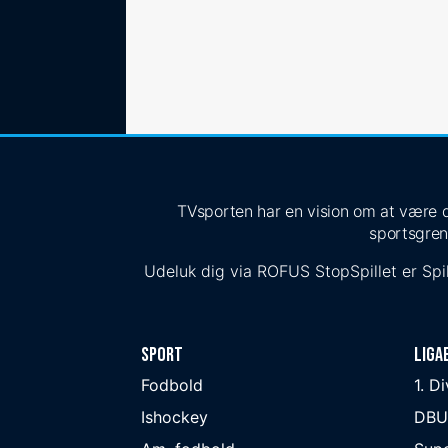
TVsporten har en vision om at være de
sportsgren
Udeluk dig via
ROFUS
StopSpillet
er Spil
Sport
Liga
Fodbold
1. D
Ishockey
DBU