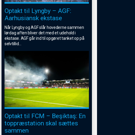
Optakt til Lyngby – AGF:
Aarhusiansk ekstase
Når Lyngby og AGF slår hovederne sammen
lørdag aften bliver det med et udehold i
ekstase. AGF går ind til opgøret tanket op på
selvtillid
...
Optakt til FCM – Beşiktaş: En
toppræstation skal sættes
sammen