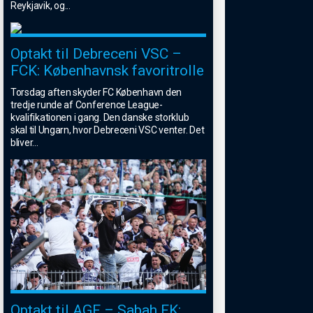
Reykjavik, og
...
Optakt til Debreceni VSC –
FCK: Københavnsk favoritrolle
Torsdag aften skyder FC København den
tredje runde af Conference League-
kvalifikationen i gang. Den danske storklub
skal til Ungarn, hvor Debreceni VSC venter. Det
bliver
...
Optakt til AGF – Sabah FK: