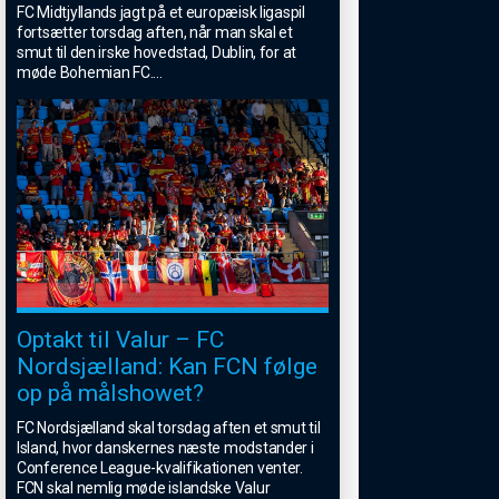
FC Midtjyllands jagt på et europæisk ligaspil
fortsætter torsdag aften, når man skal et
smut til den irske hovedstad, Dublin, for at
møde Bohemian FC.
...
Optakt til Valur – FC
Nordsjælland: Kan FCN følge
op på målshowet?
FC Nordsjælland skal torsdag aften et smut til
Island, hvor danskernes næste modstander i
Conference League-kvalifikationen venter.
FCN skal nemlig møde islandske Valur