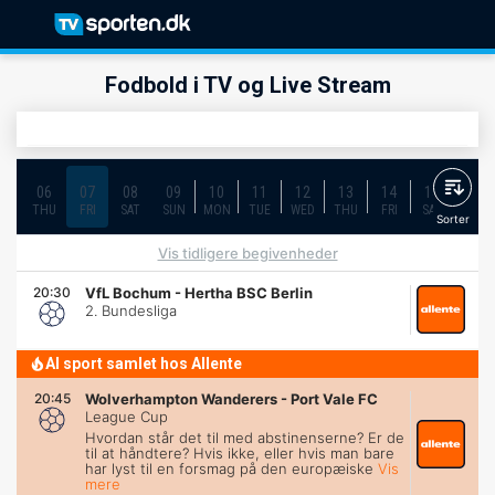
Fodbold i TV og Live Stream
06
07
08
09
10
11
12
13
14
15
16
THU
FRI
SAT
SUN
MON
TUE
WED
THU
FRI
SAT
SUN
Sorter
Vis tidligere begivenheder
20:30
VfL Bochum
-
Hertha BSC Berlin
2. Bundesliga
Al sport samlet hos Allente
20:45
Wolverhampton Wanderers
-
Port Vale FC
League Cup
Hvordan står det til med abstinenserne? Er de
til at håndtere? Hvis ikke, eller hvis man bare
har lyst til en forsmag på den europæiske
Vis
mere