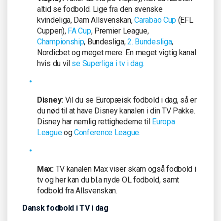
altid se fodbold. Lige fra den svenske
kvindeliga, Dam Allsvenskan,
Carabao Cup
(EFL
Cuppen),
FA Cup
, Premier League,
Championship
, Bundesliga,
2. Bundesliga
,
Nordicbet og meget mere. En meget vigtig kanal
hvis du vil
se Superliga i tv i dag.
Disney:
Vil du se Europæisk fodbold i dag, så er
du nød til at have Disney kanalen i din TV Pakke.
Disney har nemlig rettighederne til
Europa
League
og
Conference League.
Max:
TV kanalen Max viser skam også fodbold i
tv og her kan du bl.a nyde OL fodbold, samt
fodbold fra Allsvenskan.
Dansk fodbold i TV i dag