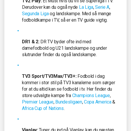
TV2 Play:
Et Must hvis du vil se Superliga i TV.
Derudover kan du også nyde
La Liga
,
Serie A
,
Segunda Liga
og landskampe. Med så mange
fodboldkampe i TV, så er en TV guide vigtig.
DR1 & 2:
DR TV byder ofte ind med
damefodbold og U21 landskampe og under
slutrunder finder du også landskampe.
TV3 Sport/TV3Max/TV3+:
Fodbold i dag
kommer i stor stil på TV3 kanalerne som sørger
for at du altid kan se fodbold i tv. Her finder du
store udvalgte kampe fra
Champions League
,
Premier League
,
Bundesligaen
,
Copa America
&
Africa Cup of Nations
.
Viaplay:
Tuner du ind på Viaplay, kan du næsten