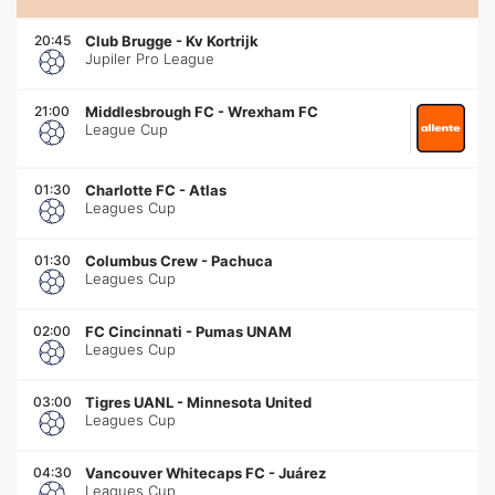
20:45
Club Brugge
-
Kv Kortrijk
Jupiler Pro League
21:00
Middlesbrough FC
-
Wrexham FC
League Cup
01:30
Charlotte FC
-
Atlas
Leagues Cup
01:30
Columbus Crew
-
Pachuca
Leagues Cup
02:00
FC Cincinnati
-
Pumas UNAM
Leagues Cup
03:00
Tigres UANL
-
Minnesota United
Leagues Cup
04:30
Vancouver Whitecaps FC
-
Juárez
Leagues Cup