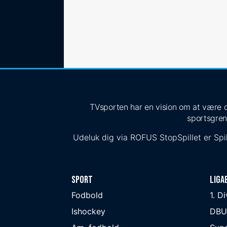
TVsporten har en vision om at være de
sportsgren
Udeluk dig via
ROFUS
StopSpillet
er Spil
Sport
Liga
Fodbold
1. D
Ishockey
DBU