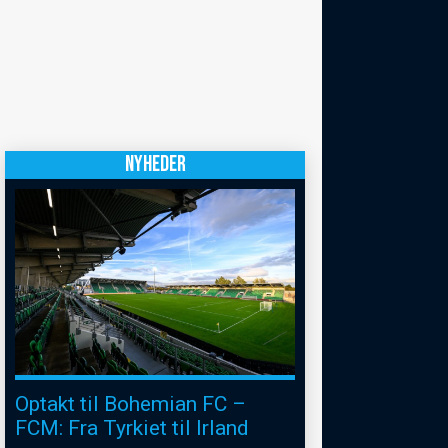
NYHEDER
Optakt til Bohemian FC –
FCM: Fra Tyrkiet til Irland