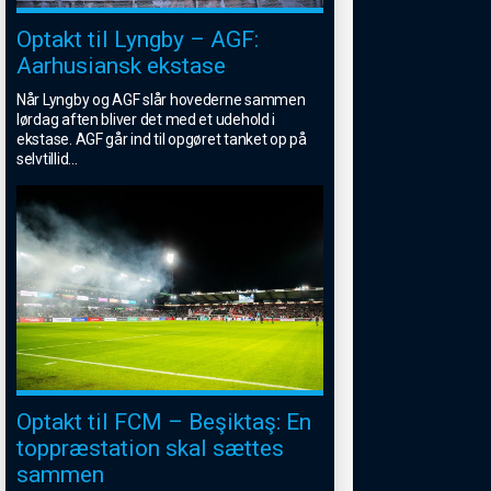
Optakt til Lyngby – AGF:
Aarhusiansk ekstase
Når Lyngby og AGF slår hovederne sammen
lørdag aften bliver det med et udehold i
ekstase. AGF går ind til opgøret tanket op på
selvtillid
...
Optakt til FCM – Beşiktaş: En
toppræstation skal sættes
sammen