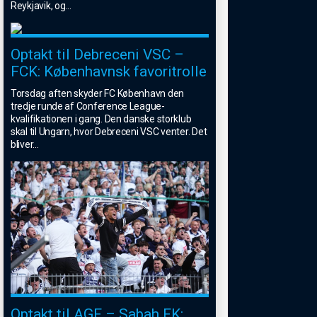
Reykjavik, og
...
Optakt til Debreceni VSC –
FCK: Københavnsk favoritrolle
Torsdag aften skyder FC København den
tredje runde af Conference League-
kvalifikationen i gang. Den danske storklub
skal til Ungarn, hvor Debreceni VSC venter. Det
bliver
...
Optakt til AGF – Sabah FK: