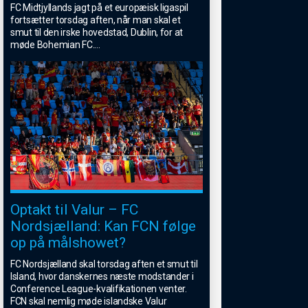
FC Midtjyllands jagt på et europæisk ligaspil
fortsætter torsdag aften, når man skal et
smut til den irske hovedstad, Dublin, for at
møde Bohemian FC.
...
Optakt til Valur – FC
Nordsjælland: Kan FCN følge
op på målshowet?
FC Nordsjælland skal torsdag aften et smut til
Island, hvor danskernes næste modstander i
Conference League-kvalifikationen venter.
FCN skal nemlig møde islandske Valur