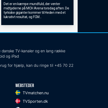
Det er en kæmpe mundfuld, der venter
midtjyderne på MCH Arena torsdag aften. De
tyrkiske giganter kommer til Heden med et
lukrativt resultat, og FCM
...
 de danske TV-kanaler og en lang række
oid og iPad
rug for hjælp, kan du ringe til
+45 70 22
Websteder
TVmatchen.nu
TVSporten.dk