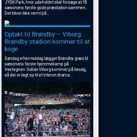
JYSK Park, hvor udeholdet skal forsøge at få
sæsonens første gode præstation sammen.
Det bliver ikke nemt på
...
Optakt til Brøndby – Viborg:
Brøndby stadion kommer til at
koge
Søndag eftermiddag lægger Brøndby græs til
sæsonens første hjemmekamp på
Vestegnen. Solide Viborg kommer på besøg,
så der er lagt op til et intenst drama.
...