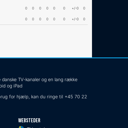
0
0
0
0
0
0
+/-0
0
0
0
0
0
0
0
+/-0
0
 de danske TV-kanaler og en lang række
oid og iPad
rug for hjælp, kan du ringe til
+45 70 22
Websteder