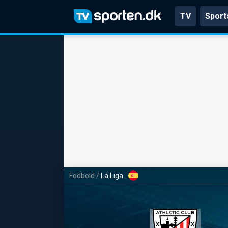
TV
Sport
Fodbold
/
La Liga