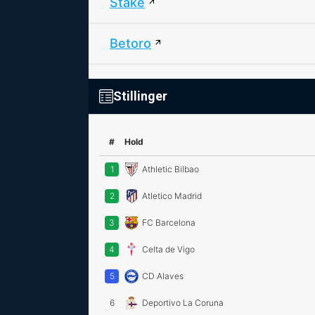
Stake
Betoro
Stillinger
#
Hold
1
Athletic Bilbao
2
Atletico Madrid
3
FC Barcelona
4
Celta de Vigo
5
CD Alaves
6
Deportivo La Coruna