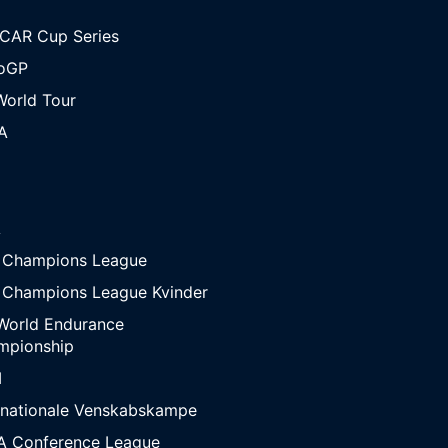
CAR Cup Series
oGP
orld Tour
A
A
 Champions League
 Champions League Kvinder
World Endurance
mpionship
M
rnationale Venskabskampe
A Conference League