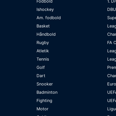
Fodbold
1. D
Ishockey
DBU
Am. fodbold
Supe
Basket
Lea
Håndbold
Cha
Rugby
FA 
Atletik
Lea
Tennis
Lea
Golf
Prem
Dart
Cha
Snooker
Eur
Badminton
UEF
Fighting
UEF
Motor
Ligu