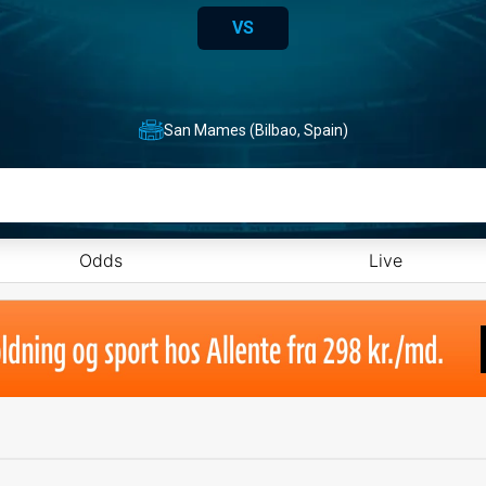
VS
San Mames (Bilbao, Spain)
Odds
Live