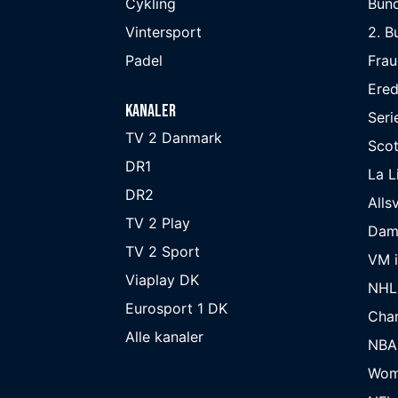
Cykling
Bund
Vintersport
2. B
Padel
Frau
Ered
Kanaler
Seri
TV 2 Danmark
Scot
DR1
La L
DR2
Alls
TV 2 Play
Dam
TV 2 Sport
VM i
Viaplay DK
NHL
Eurosport 1 DK
Cha
Alle kanaler
NBA
Wom