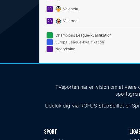
19
Valencia
20
Villarreal
Champions League-kvalifikation
Europa League-kvalifikation
Nedrykning
TVsporten har en vision om at være de
sportsgren
Udeluk dig via
ROFUS
StopSpillet
er Spil
Sport
Liga