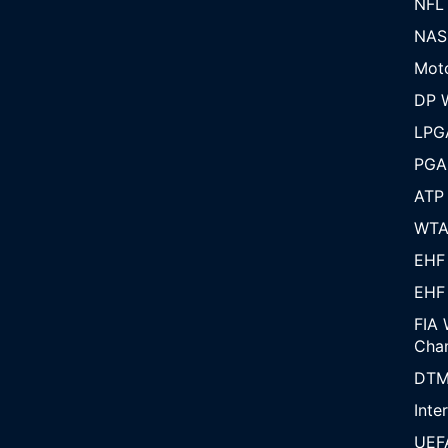
NFL
NAS
Mot
DP W
LPG
PGA
ATP
WT
EHF
EHF
FIA 
Cha
DT
Inte
UEF