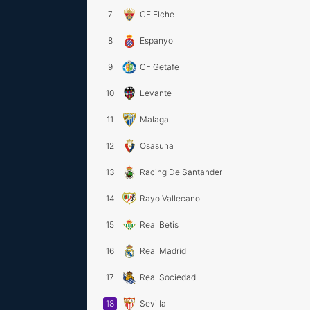
7
CF Elche
8
Espanyol
9
CF Getafe
10
Levante
11
Malaga
12
Osasuna
13
Racing De Santander
14
Rayo Vallecano
15
Real Betis
16
Real Madrid
17
Real Sociedad
18
Sevilla