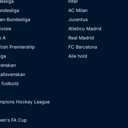
esliga
Inter
undesliga
AC Milan
en-Bundesliga
Juventus
ivisie
Atletico Madrid
e A
Real Madrid
tish Premiership
FC Barcelona
iga
Alle hold
venskan
allsvenskan
 fodbold
mpions Hockey League
en's FA Cup