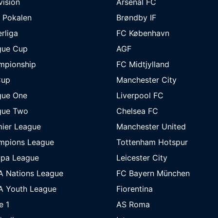
ivision
Arsenal FC
 Pokalen
Brøndby IF
rliga
FC København
gue Cup
AGF
mpionship
FC Midtjylland
Cup
Manchester City
gue One
Liverpool FC
gue Two
Chelsea FC
ier League
Manchester United
mpions League
Tottenham Hotspur
opa League
Leicester City
A Nations League
FC Bayern München
A Youth League
Fiorentina
e 1
AS Roma