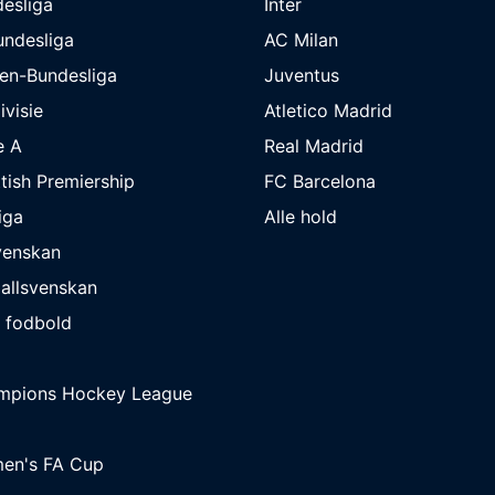
esliga
Inter
undesliga
AC Milan
en-Bundesliga
Juventus
ivisie
Atletico Madrid
e A
Real Madrid
tish Premiership
FC Barcelona
iga
Alle hold
venskan
allsvenskan
 fodbold
mpions Hockey League
en's FA Cup