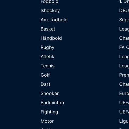
Fodbold
1. D
Ishockey
DBU
Am. fodbold
Supe
Basket
Lea
Håndbold
Cha
Rugby
FA 
Atletik
Lea
Tennis
Lea
Golf
Prem
Dart
Cha
Snooker
Eur
Badminton
UEF
Fighting
UEF
Motor
Ligu