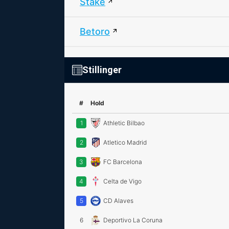
Stake
Betoro
Stillinger
#
Hold
1
Athletic Bilbao
2
Atletico Madrid
3
FC Barcelona
4
Celta de Vigo
5
CD Alaves
6
Deportivo La Coruna