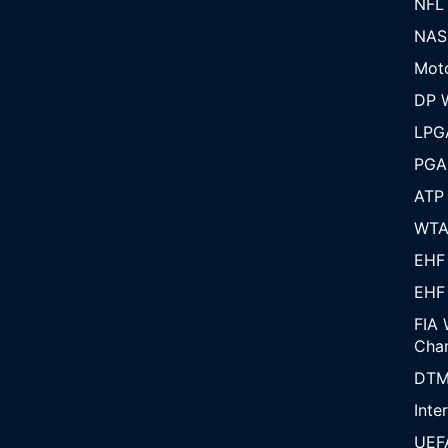
NFL
NAS
Mot
DP W
LPG
PGA
ATP
WT
EHF
EHF
FIA 
Cha
DT
Inte
UEF