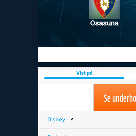
Osasuna
Vist på
Disney+