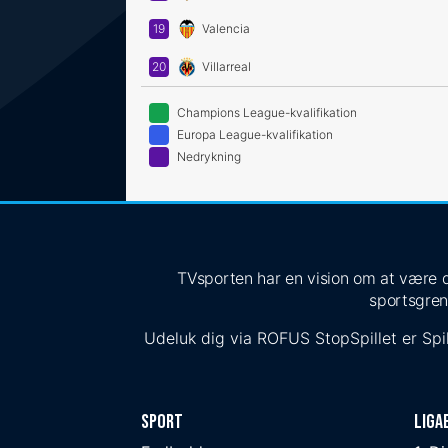
19
Valencia
20
Villarreal
Champions League-kvalifikation
Europa League-kvalifikation
Nedrykning
TVsporten har en vision om at være de
sportsgren
Udeluk dig via
ROFUS
StopSpillet
er Spil
Sport
Liga