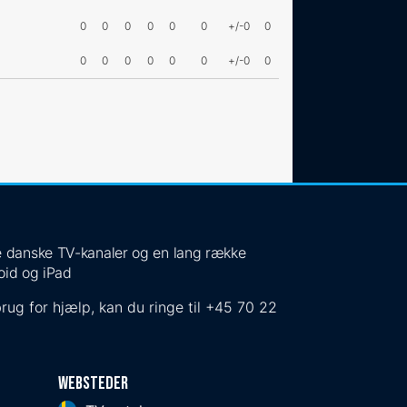
0
0
0
0
0
0
+/-0
0
0
0
0
0
0
0
+/-0
0
 de danske TV-kanaler og en lang række
oid og iPad
rug for hjælp, kan du ringe til
+45 70 22
Websteder