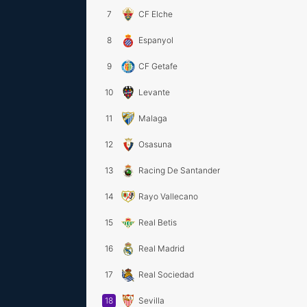
7
CF Elche
8
Espanyol
9
CF Getafe
10
Levante
11
Malaga
12
Osasuna
13
Racing De Santander
14
Rayo Vallecano
15
Real Betis
16
Real Madrid
17
Real Sociedad
18
Sevilla