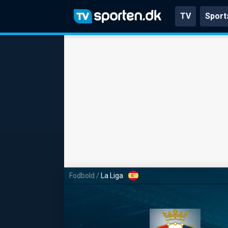
TV
Sport
Fodbold
/
La Liga