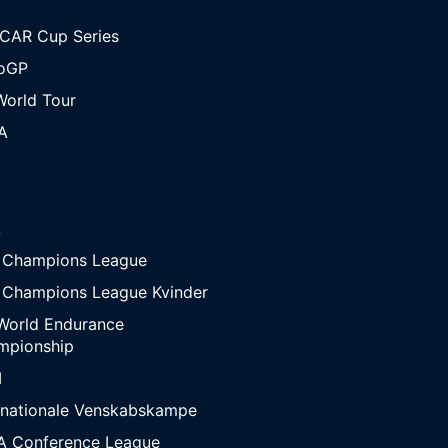
CAR Cup Series
oGP
orld Tour
A
A
 Champions League
 Champions League Kvinder
World Endurance
mpionship
M
rnationale Venskabskampe
A Conference League