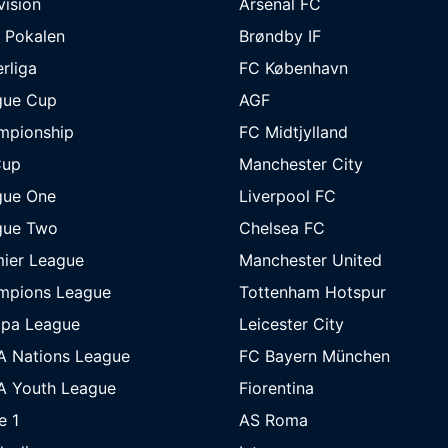
ivision
Arsenal FC
 Pokalen
Brøndby IF
rliga
FC København
gue Cup
AGF
mpionship
FC Midtjylland
Cup
Manchester City
gue One
Liverpool FC
gue Two
Chelsea FC
ier League
Manchester United
mpions League
Tottenham Hotspur
opa League
Leicester City
A Nations League
FC Bayern München
A Youth League
Fiorentina
e 1
AS Roma