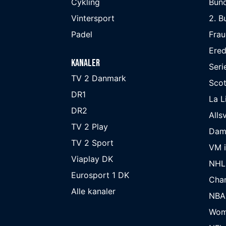
Cykling
Bund
Vintersport
2. B
Padel
Frau
Ered
Kanaler
Seri
TV 2 Danmark
Scot
DR1
La L
DR2
Alls
TV 2 Play
Dam
TV 2 Sport
VM i
Viaplay DK
NHL
Eurosport 1 DK
Cha
Alle kanaler
NBA
Wom