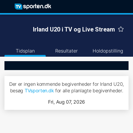
Irland U20 i TV og Live Stream
Tidsplan
Resultater
Holdopstilling
Der er ingen kommende begivenheder for Irland U20,
besøg
TVsporten.dk
for alle planlagte begivenheder.
Fri, Aug 07, 2026