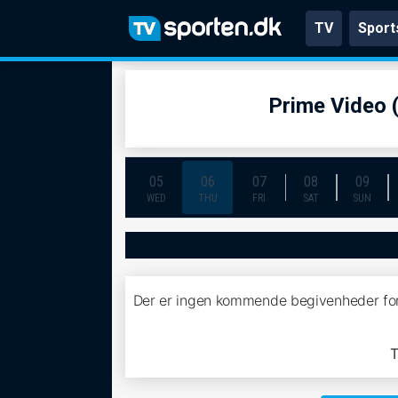
TV
Sport
Prime Video 
05
06
07
08
09
WED
THU
FRI
SAT
SUN
Der er ingen kommende begivenheder fo
T