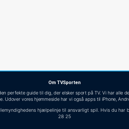
Om TVSporten
n perfekte guide til dig, der elsker sport på TV. Vi har alle
e. Udover vores hjemmeside har vi også apps til iPhone, Andr
lemyndighedens hjælpelinje til ansvarligt spil. Hvis du har b
28 25