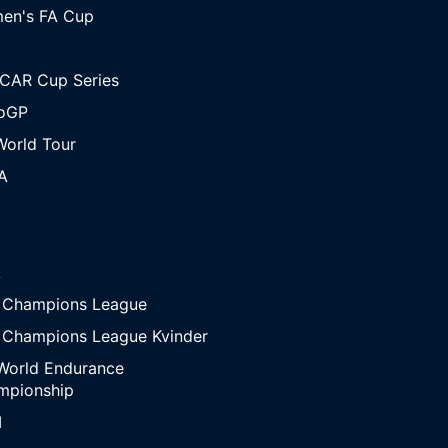
en's FA Cup
CAR Cup Series
oGP
orld Tour
A
A
 Champions League
 Champions League Kvinder
World Endurance
mpionship
M