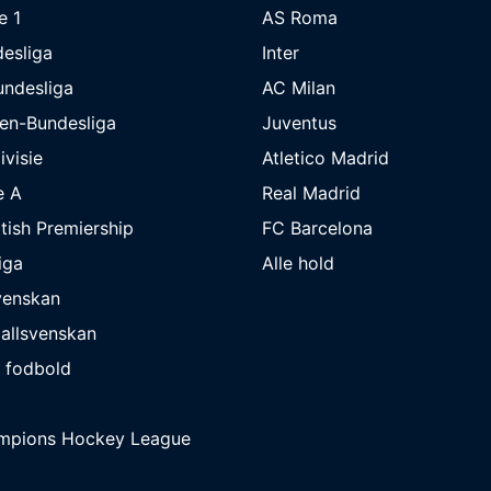
e 1
AS Roma
esliga
Inter
undesliga
AC Milan
en-Bundesliga
Juventus
ivisie
Atletico Madrid
e A
Real Madrid
tish Premiership
FC Barcelona
iga
Alle hold
venskan
allsvenskan
 fodbold
mpions Hockey League