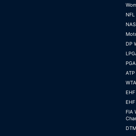
Wom
NFL
NAS
Mot
DP W
LPG
PGA
ATP
WT
EHF
EHF
FIA 
Cha
DT