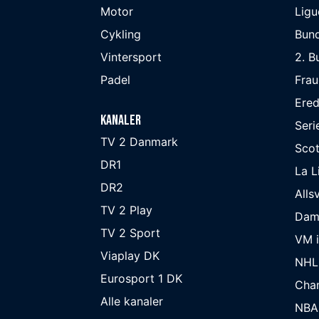
Motor
Ligu
Cykling
Bund
Vintersport
2. B
Padel
Frau
Ered
Kanaler
Seri
TV 2 Danmark
Scot
DR1
La L
DR2
Alls
TV 2 Play
Dam
TV 2 Sport
VM i
Viaplay DK
NHL
Eurosport 1 DK
Cha
Alle kanaler
NBA