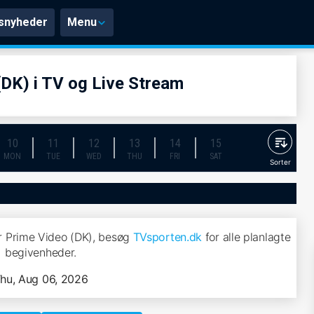
snyheder
Menu
(DK) i TV og Live Stream
10
11
12
13
14
15
MON
TUE
WED
THU
FRI
SAT
Sorter
r Prime Video (DK), besøg
TVsporten.dk
for alle planlagte
begivenheder.
hu, Aug 06, 2026