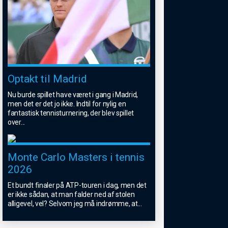
Optakt til Madrid
Nu burde spillet have været i gang i Madrid,
men det er det jo ikke. Indtil for nylig en
fantastisk tennisturnering, der blev spillet
over
...
Monte Carlo Masters i tennis
2026
Et bundt finaler på ATP-touren i dag, men det
er ikke sådan, at man falder ned af stolen
alligevel, vel? Selvom jeg må indrømme, at
...