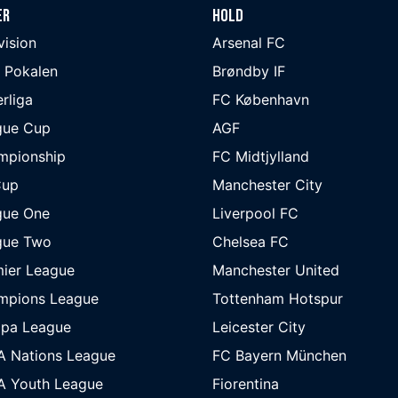
er
Hold
ivision
Arsenal FC
 Pokalen
Brøndby IF
rliga
FC København
gue Cup
AGF
mpionship
FC Midtjylland
Cup
Manchester City
gue One
Liverpool FC
gue Two
Chelsea FC
ier League
Manchester United
mpions League
Tottenham Hotspur
opa League
Leicester City
A Nations League
FC Bayern München
A Youth League
Fiorentina