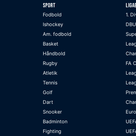
Sport
Liga
Fodbold
1. D
Ishockey
DBU
Am. fodbold
Supe
Basket
Lea
Håndbold
Cha
Rugby
FA 
Atletik
Lea
Tennis
Lea
Golf
Prem
Dart
Cha
Snooker
Eur
Badminton
UEF
Fighting
UEF