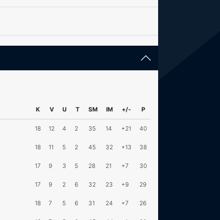
K
V
U
T
SM
IM
+/-
P
18
12
4
2
35
14
+21
40
18
11
5
2
45
32
+13
38
17
9
3
5
28
21
+7
30
17
9
2
6
32
23
+9
29
18
7
5
6
31
24
+7
26