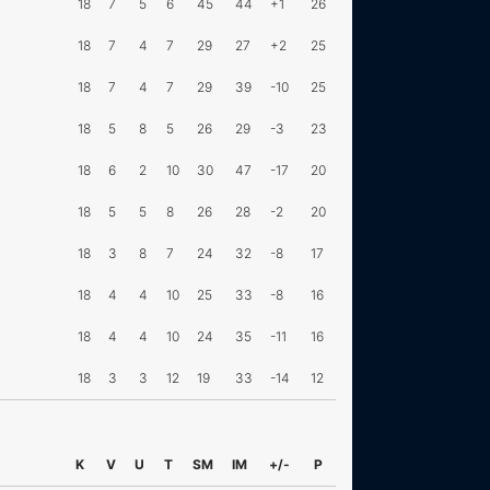
18
7
5
6
45
44
+1
26
18
7
4
7
29
27
+2
25
18
7
4
7
29
39
-10
25
18
5
8
5
26
29
-3
23
18
6
2
10
30
47
-17
20
18
5
5
8
26
28
-2
20
18
3
8
7
24
32
-8
17
18
4
4
10
25
33
-8
16
18
4
4
10
24
35
-11
16
18
3
3
12
19
33
-14
12
K
V
U
T
SM
IM
+/-
P