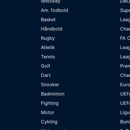
Ishockey
DBU
Am. fodbold
Supe
Basket
Lea
Håndbold
Cha
Rugby
FA 
Atletik
Lea
Tennis
Lea
Golf
Prem
Dart
Cha
Snooker
Eur
Badminton
UEF
Fighting
UEF
Motor
Ligu
Cykling
Bund