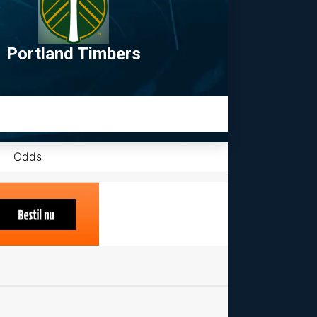
Portland Timbers
Odds