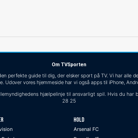
Om TVSporten
n perfekte guide til dig, der elsker sport på TV. Vi har alle
e. Udover vores hjemmeside har vi også apps til iPhone, Andr
lemyndighedens hjælpelinje til ansvarligt spil. Hvis du har b
28 25
er
Hold
ivision
Arsenal FC