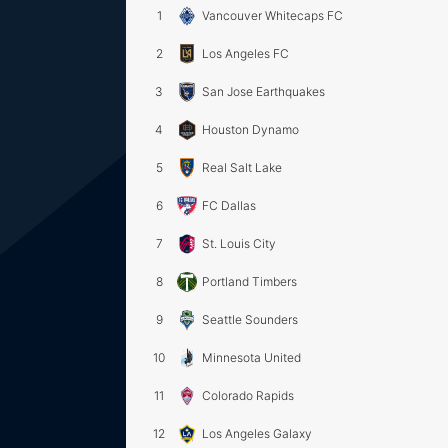
1
Vancouver Whitecaps FC
2
Los Angeles FC
3
San Jose Earthquakes
4
Houston Dynamo
5
Real Salt Lake
6
FC Dallas
7
St. Louis City
8
Portland Timbers
9
Seattle Sounders
10
Minnesota United
11
Colorado Rapids
12
Los Angeles Galaxy