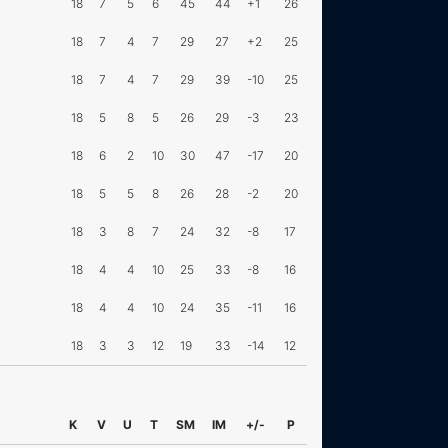
18
7
5
6
45
44
+1
26
18
7
4
7
29
27
+2
25
18
7
4
7
29
39
-10
25
18
5
8
5
26
29
-3
23
18
6
2
10
30
47
-17
20
18
5
5
8
26
28
-2
20
18
3
8
7
24
32
-8
17
18
4
4
10
25
33
-8
16
18
4
4
10
24
35
-11
16
18
3
3
12
19
33
-14
12
K
V
U
T
SM
IM
+/-
P