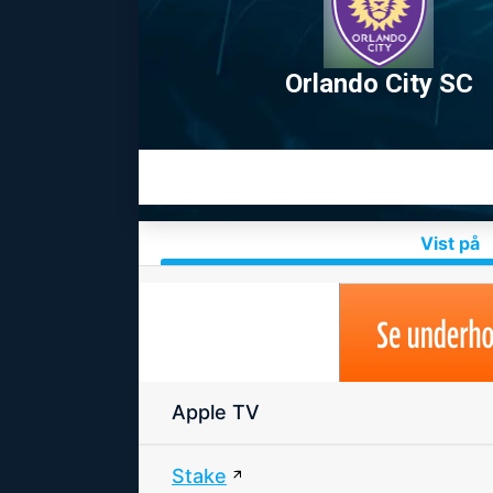
Orlando City SC
Vist på
Apple TV
Stake