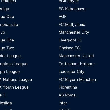
 Pokalen
Brøndby IF
rliga
FC København
gue Cup
AGF
mpionship
FC Midtjylland
Cup
Manchester City
gue One
Liverpool FC
gue Two
Chelsea FC
ier League
Manchester United
mpions League
Tottenham Hotspur
opa League
Leicester City
A Nations League
FC Bayern München
A Youth League
Fiorentina
e 1
AS Roma
esliga
Inter