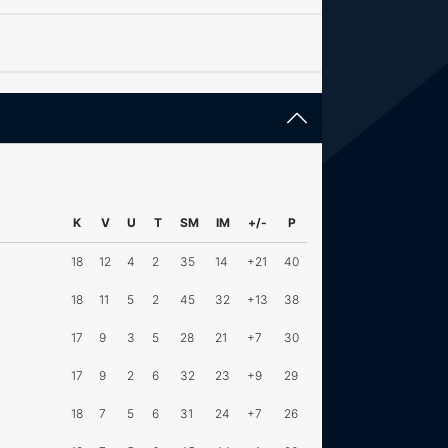
K
V
U
T
SM
IM
+/-
P
18
12
4
2
35
14
+21
40
18
11
5
2
45
32
+13
38
17
9
3
5
28
21
+7
30
17
9
2
6
32
23
+9
29
18
7
5
6
31
24
+7
26