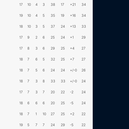
17
10
4
3
38
17
+21
34
19
10
4
5
35
19
+16
34
18
10
3
5
37
24
+13
33
17
9
2
6
25
24
+1
29
17
8
3
6
29
25
+4
27
18
7
6
5
32
25
+7
27
18
7
5
6
24
24
+/-0
26
18
7
3
8
33
33
+/-0
24
17
7
3
7
20
22
-2
24
18
6
6
6
20
25
-5
24
18
7
1
10
27
25
+2
22
19
5
7
7
24
29
-5
22