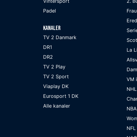
Vintersport
2. B
Padel
Frau
Ered
Kanaler
Seri
TV 2 Danmark
Scot
DR1
La L
DR2
Alls
TV 2 Play
Dam
TV 2 Sport
VM i
Viaplay DK
NHL
Eurosport 1 DK
Cha
Alle kanaler
NBA
Wom
NFL