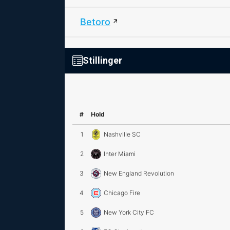
Betoro
Stillinger
#
Hold
1
Nashville SC
2
Inter Miami
3
New England Revolution
4
Chicago Fire
5
New York City FC