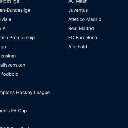
undesliga
AC Milan
en-Bundesliga
Juventus
ivisie
Atletico Madrid
e A
Real Madrid
tish Premiership
FC Barcelona
iga
Alle hold
venskan
allsvenskan
 fodbold
mpions Hockey League
en's FA Cup