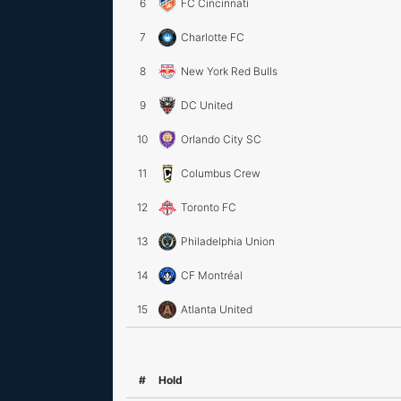
6
FC Cincinnati
7
Charlotte FC
8
New York Red Bulls
9
DC United
10
Orlando City SC
11
Columbus Crew
12
Toronto FC
13
Philadelphia Union
14
CF Montréal
15
Atlanta United
#
Hold