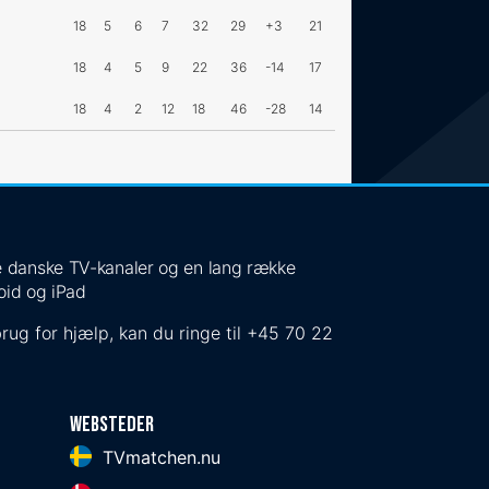
18
5
6
7
32
29
+3
21
18
4
5
9
22
36
-14
17
18
4
2
12
18
46
-28
14
 de danske TV-kanaler og en lang række
oid og iPad
rug for hjælp, kan du ringe til
+45 70 22
Websteder
TVmatchen.nu