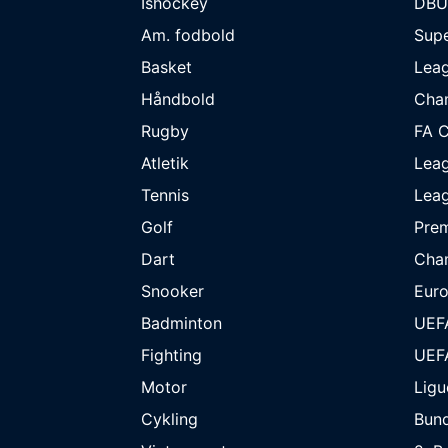
Ishockey
DBU
Am. fodbold
Supe
Basket
Lea
Håndbold
Cha
Rugby
FA 
Atletik
Lea
Tennis
Lea
Golf
Prem
Dart
Cha
Snooker
Eur
Badminton
UEF
Fighting
UEF
Motor
Ligu
Cykling
Bund