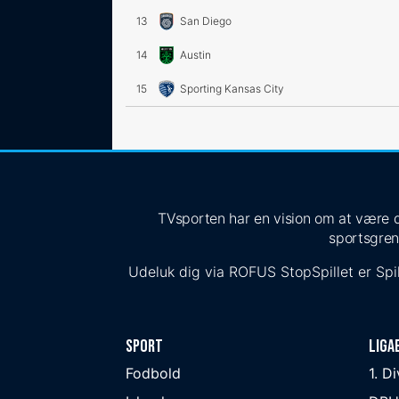
13
San Diego
14
Austin
15
Sporting Kansas City
TVsporten har en vision om at være de
sportsgren
Udeluk dig via
ROFUS
StopSpillet
er Spil
Sport
Liga
Fodbold
1. D