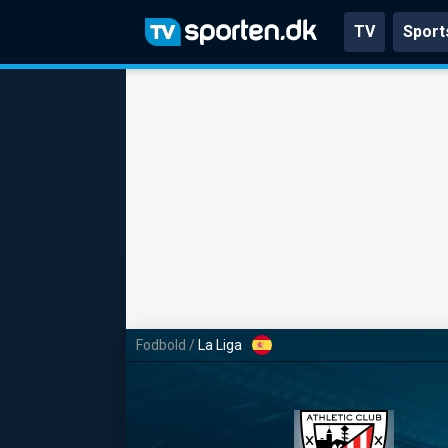
TV
Sport
Fodbold
/
La Liga