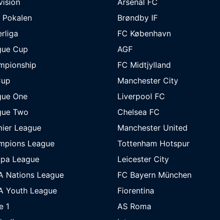
ivision
Arsenal FC
 Pokalen
Brøndby IF
rliga
FC København
gue Cup
AGF
mpionship
FC Midtjylland
Cup
Manchester City
gue One
Liverpool FC
gue Two
Chelsea FC
ier League
Manchester United
mpions League
Tottenham Hotspur
opa League
Leicester City
A Nations League
FC Bayern München
A Youth League
Fiorentina
e 1
AS Roma