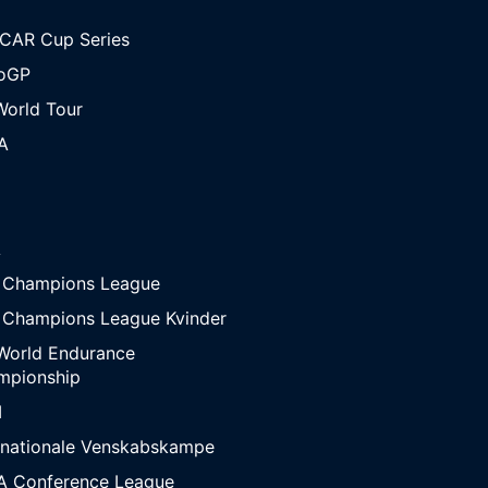
CAR Cup Series
oGP
orld Tour
A
A
 Champions League
 Champions League Kvinder
World Endurance
mpionship
M
rnationale Venskabskampe
A Conference League