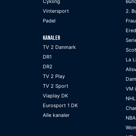
Cykling
Bund
Vintersport
2. B
Padel
Frau
Ered
Kanaler
Seri
TV 2 Danmark
Scot
DR1
La L
DR2
Alls
TV 2 Play
Dam
TV 2 Sport
VM i
Viaplay DK
NHL
Eurosport 1 DK
Cha
Alle kanaler
NBA
Wom