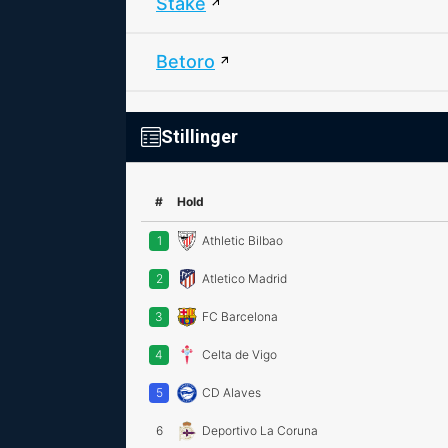
Stake
Betoro
Stillinger
#
Hold
1
Athletic Bilbao
2
Atletico Madrid
3
FC Barcelona
4
Celta de Vigo
5
CD Alaves
6
Deportivo La Coruna