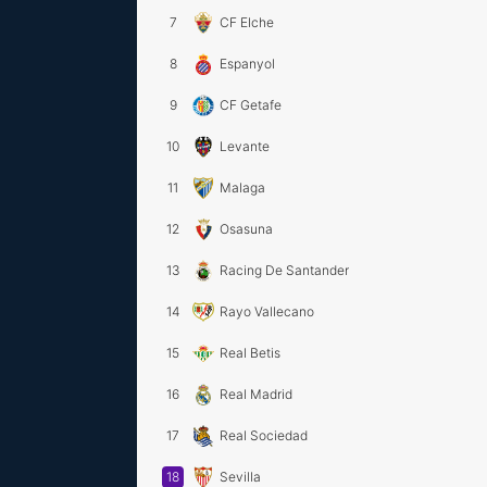
7
CF Elche
8
Espanyol
9
CF Getafe
10
Levante
11
Malaga
12
Osasuna
13
Racing De Santander
14
Rayo Vallecano
15
Real Betis
16
Real Madrid
17
Real Sociedad
18
Sevilla