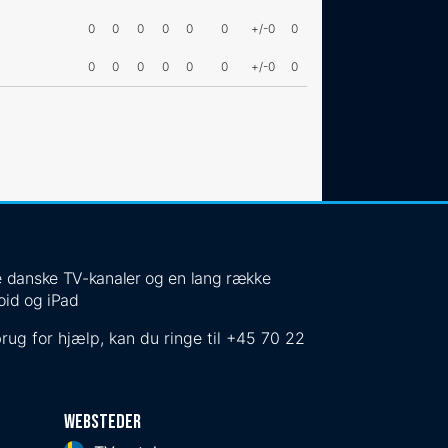
0
0
0
0
0
0
+/-0
0
0
0
0
0
0
0
+/-0
0
 de danske TV-kanaler og en lang række
oid og iPad
rug for hjælp, kan du ringe til
+45 70 22
Websteder