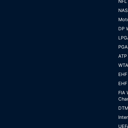
NFL
NAS
Mot
DP W
LPG
PGA
ATP
WT
EHF
EHF
FIA 
Cha
DT
Inte
UEF