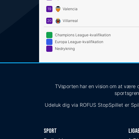
19
Valencia
20
Villarreal
Champions League-kvalifikation
Europa League-kvalifikation
Nedrykning
TVsporten har en vision om at være de
sportsgren
Udeluk dig via
ROFUS
StopSpillet
er Spil
Sport
Liga