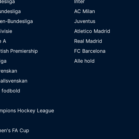
esliga
Inter
undesliga
AC Milan
en-Bundesliga
Juventus
ivisie
Atletico Madrid
e A
Real Madrid
tish Premiership
FC Barcelona
iga
Alle hold
venskan
allsvenskan
 fodbold
mpions Hockey League
en's FA Cup