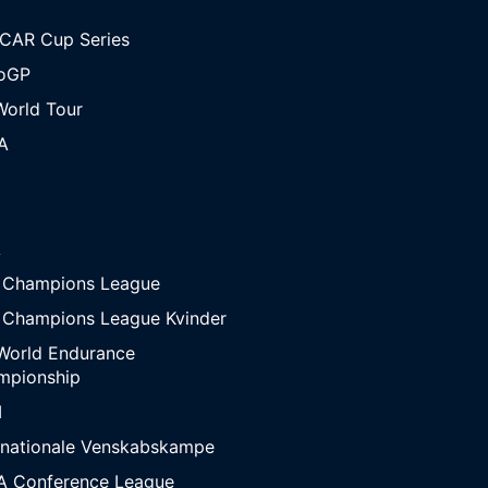
CAR Cup Series
oGP
orld Tour
A
A
 Champions League
 Champions League Kvinder
World Endurance
mpionship
M
rnationale Venskabskampe
A Conference League