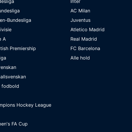
esliga
Inter
undesliga
AC Milan
en-Bundesliga
Juventus
ivisie
Atletico Madrid
e A
Real Madrid
tish Premiership
FC Barcelona
iga
Alle hold
venskan
allsvenskan
 fodbold
mpions Hockey League
en's FA Cup