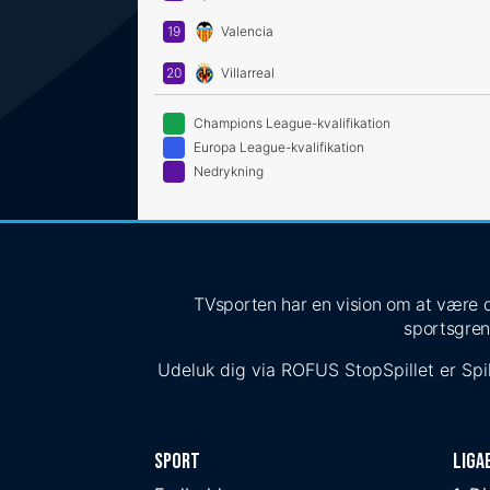
19
Valencia
20
Villarreal
Champions League-kvalifikation
Europa League-kvalifikation
Nedrykning
TVsporten har en vision om at være de
sportsgren
Udeluk dig via
ROFUS
StopSpillet
er Spil
Sport
Liga