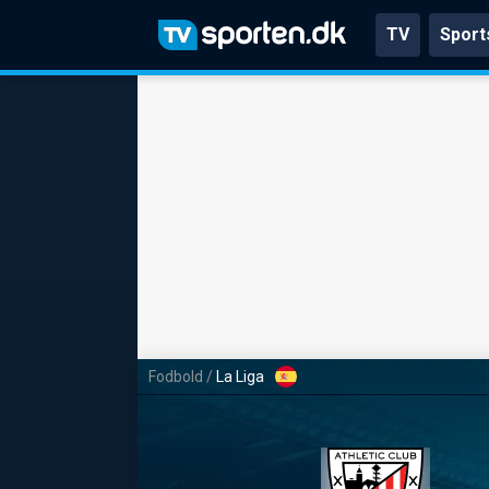
TV
Sport
Fodbold
/
La Liga