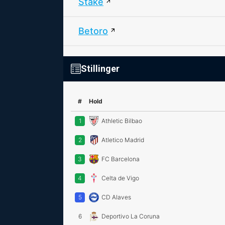
Stake
Betoro
Stillinger
#
Hold
1
Athletic Bilbao
2
Atletico Madrid
3
FC Barcelona
4
Celta de Vigo
5
CD Alaves
6
Deportivo La Coruna