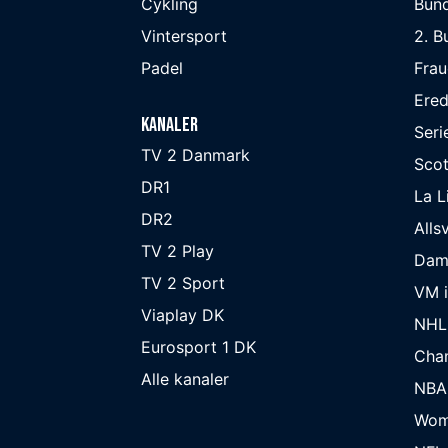
Cykling
Bund
Vintersport
2. B
Padel
Frau
Ered
Kanaler
Seri
TV 2 Danmark
Scot
DR1
La L
DR2
Alls
TV 2 Play
Dam
TV 2 Sport
VM i
Viaplay DK
NHL
Eurosport 1 DK
Cha
Alle kanaler
NBA
Wom