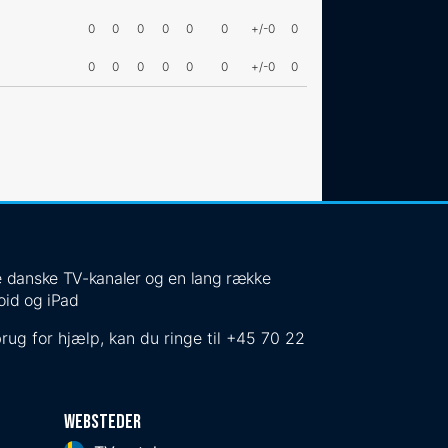
0
0
0
0
0
0
+/-0
0
0
0
0
0
0
0
+/-0
0
 de danske TV-kanaler og en lang række
oid og iPad
rug for hjælp, kan du ringe til
+45 70 22
Websteder