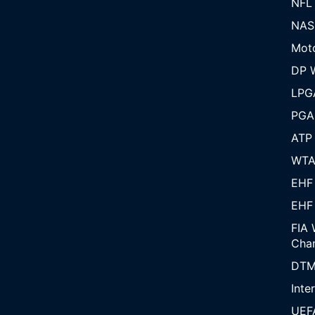
NFL
NAS
Mot
DP W
LPG
PGA
ATP
WT
EHF
EHF
FIA 
Cha
DT
Inte
UEF