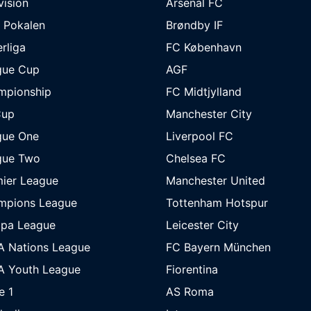
ivision
Arsenal FC
 Pokalen
Brøndby IF
rliga
FC København
gue Cup
AGF
mpionship
FC Midtjylland
Cup
Manchester City
gue One
Liverpool FC
gue Two
Chelsea FC
ier League
Manchester United
mpions League
Tottenham Hotspur
opa League
Leicester City
A Nations League
FC Bayern München
A Youth League
Fiorentina
e 1
AS Roma