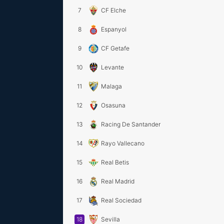
7
CF Elche
8
Espanyol
9
CF Getafe
10
Levante
11
Malaga
12
Osasuna
13
Racing De Santander
14
Rayo Vallecano
15
Real Betis
16
Real Madrid
17
Real Sociedad
18
Sevilla