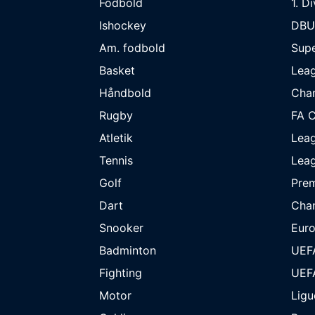
Fodbold
1. D
Ishockey
DBU
Am. fodbold
Supe
Basket
Lea
Håndbold
Cha
Rugby
FA 
Atletik
Lea
Tennis
Lea
Golf
Prem
Dart
Cha
Snooker
Eur
Badminton
UEF
Fighting
UEF
Motor
Ligu