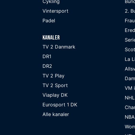
Cykling
Bund
Vintersport
2. B
Padel
Frau
Ered
Kanaler
Seri
TV 2 Danmark
Scot
DR1
La L
DR2
Alls
TV 2 Play
Dam
TV 2 Sport
VM i
Viaplay DK
NHL
Eurosport 1 DK
Cha
Alle kanaler
NBA
Wom