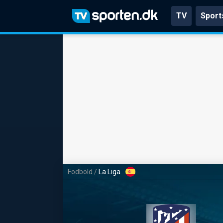
TV
Sport
Fodbold
/
La Liga