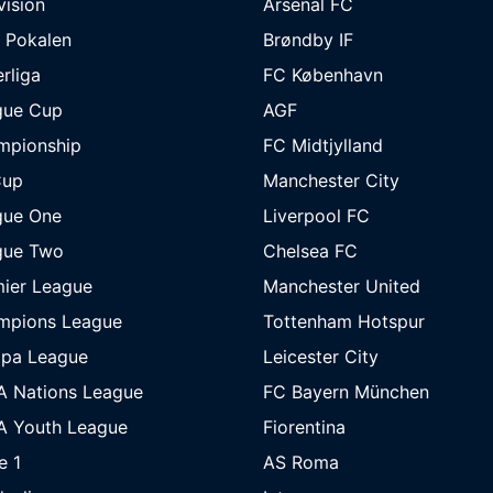
ivision
Arsenal FC
 Pokalen
Brøndby IF
rliga
FC København
gue Cup
AGF
mpionship
FC Midtjylland
Cup
Manchester City
gue One
Liverpool FC
gue Two
Chelsea FC
ier League
Manchester United
mpions League
Tottenham Hotspur
opa League
Leicester City
A Nations League
FC Bayern München
A Youth League
Fiorentina
e 1
AS Roma