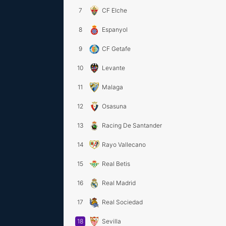
7
CF Elche
8
Espanyol
9
CF Getafe
10
Levante
11
Malaga
12
Osasuna
13
Racing De Santander
14
Rayo Vallecano
15
Real Betis
16
Real Madrid
17
Real Sociedad
18
Sevilla