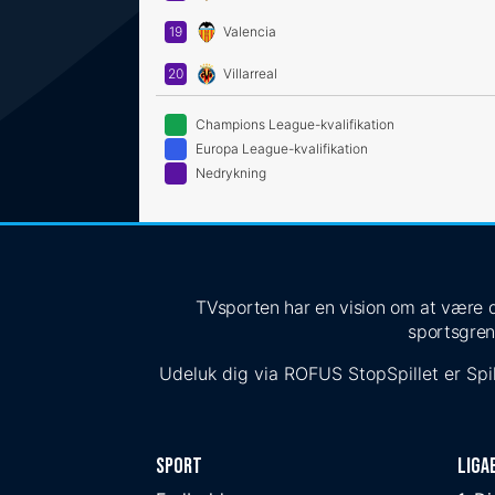
19
Valencia
20
Villarreal
Champions League-kvalifikation
Europa League-kvalifikation
Nedrykning
TVsporten har en vision om at være de
sportsgren
Udeluk dig via
ROFUS
StopSpillet
er Spil
Sport
Liga