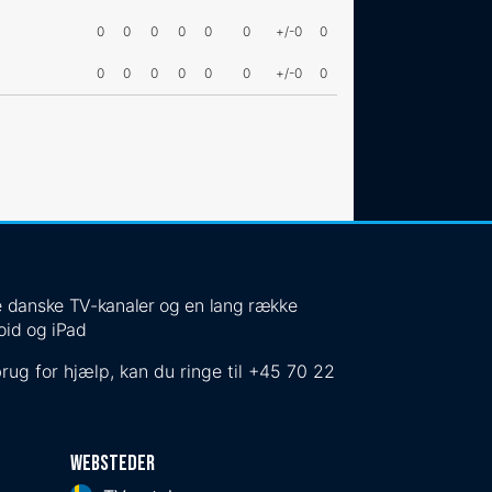
0
0
0
0
0
0
+/-0
0
0
0
0
0
0
0
+/-0
0
 de danske TV-kanaler og en lang række
oid og iPad
rug for hjælp, kan du ringe til
+45 70 22
Websteder