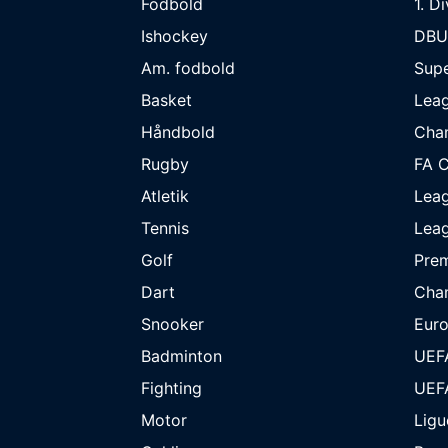
Fodbold
1. D
Ishockey
DBU
Am. fodbold
Supe
Basket
Lea
Håndbold
Cha
Rugby
FA 
Atletik
Lea
Tennis
Lea
Golf
Prem
Dart
Cha
Snooker
Eur
Badminton
UEF
Fighting
UEF
Motor
Ligu