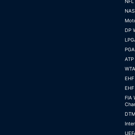
NFL
NAS
Mot
DP W
LPG
PGA
ATP
WT
EHF
EHF
FIA 
Cha
DT
Inte
UEF