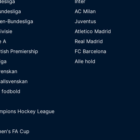
esliga
Inter
undesliga
AC Milan
en-Bundesliga
Juventus
ivisie
Atletico Madrid
e A
Real Madrid
tish Premiership
FC Barcelona
iga
Alle hold
venskan
allsvenskan
 fodbold
mpions Hockey League
en's FA Cup