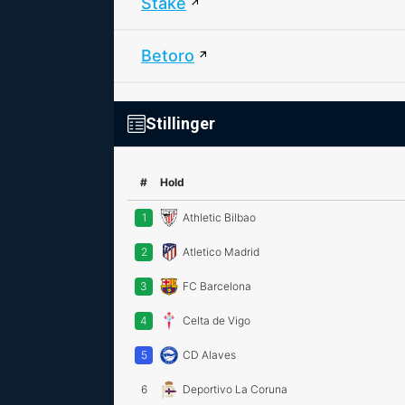
Stake
Betoro
Stillinger
#
Hold
1
Athletic Bilbao
2
Atletico Madrid
3
FC Barcelona
4
Celta de Vigo
5
CD Alaves
6
Deportivo La Coruna