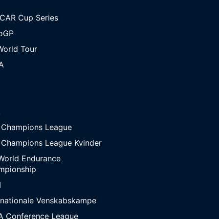
CAR Cup Series
oGP
orld Tour
A
A
 Champions League
 Champions League Kvinder
World Endurance
mpionship
M
rnationale Venskabskampe
A Conference League