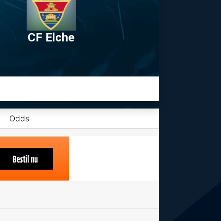
CF Elche
Odds