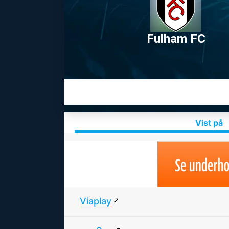
Fulham FC
Vist på
Viaplay