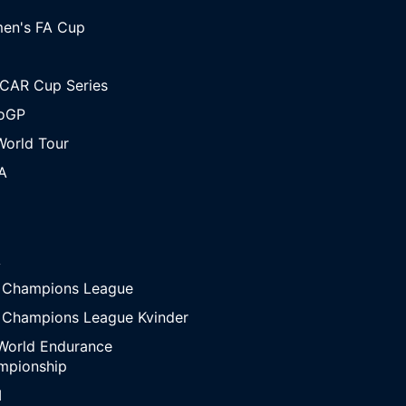
en's FA Cup
CAR Cup Series
oGP
orld Tour
A
A
 Champions League
 Champions League Kvinder
World Endurance
mpionship
M