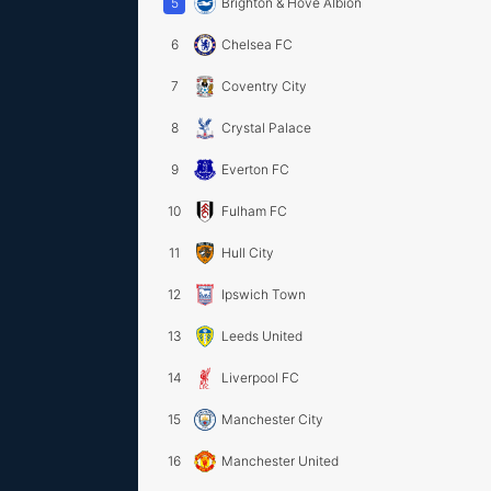
5
Brighton & Hove Albion
6
Chelsea FC
7
Coventry City
8
Crystal Palace
9
Everton FC
10
Fulham FC
11
Hull City
12
Ipswich Town
13
Leeds United
14
Liverpool FC
15
Manchester City
16
Manchester United