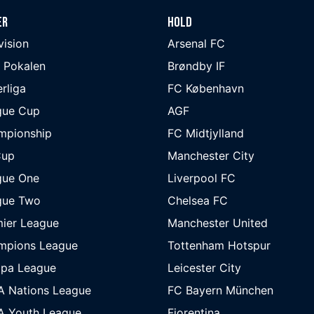
er
Hold
ivision
Arsenal FC
 Pokalen
Brøndby IF
rliga
FC København
gue Cup
AGF
mpionship
FC Midtjylland
Cup
Manchester City
gue One
Liverpool FC
gue Two
Chelsea FC
ier League
Manchester United
mpions League
Tottenham Hotspur
opa League
Leicester City
A Nations League
FC Bayern München
A Youth League
Fiorentina