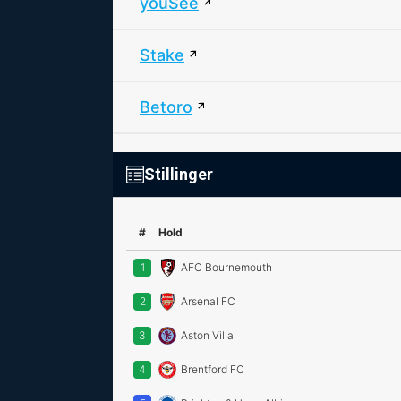
youSee
Stake
Betoro
Stillinger
#
Hold
1
AFC Bournemouth
2
Arsenal FC
3
Aston Villa
4
Brentford FC