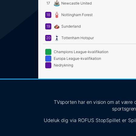
17
Newcastle United
18
Nottingham Forest
19
Sunderland
20
Tottenham Hotspur
Champions League-kvalifikation
Europa League-kvalifikation
Nedrykning
TVsporten har en vision om at være de
sportsgren
Udeluk dig via
ROFUS
StopSpillet
er Spil