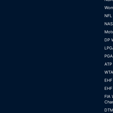
Wom
NFL
NAS
Mot
DP W
LPG
PGA
ATP
WT
EHF
EHF
FIA 
Cha
DT