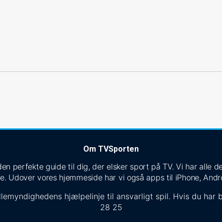
Om TVSporten
n perfekte guide til dig, der elsker sport på TV. Vi har alle
e. Udover vores hjemmeside har vi også apps til iPhone, Andr
lemyndighedens hjælpelinje til ansvarligt spil. Hvis du har b
28 25