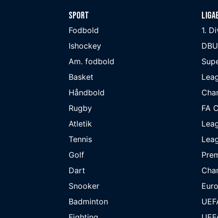
Sport
Liga
Fodbold
1. D
Ishockey
DBU
Am. fodbold
Supe
Basket
Lea
Håndbold
Cha
Rugby
FA 
Atletik
Lea
Tennis
Lea
Golf
Prem
Dart
Cha
Snooker
Eur
Badminton
UEF
Fighting
UEF