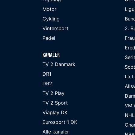
Motor
Ligu
Cykling
Bund
Vintersport
2. B
Padel
Frau
Ered
Kanaler
Seri
TV 2 Danmark
Scot
DR1
La L
DR2
Alls
TV 2 Play
Dam
TV 2 Sport
VM i
Viaplay DK
NHL
Eurosport 1 DK
Cha
Alle kanaler
NBA