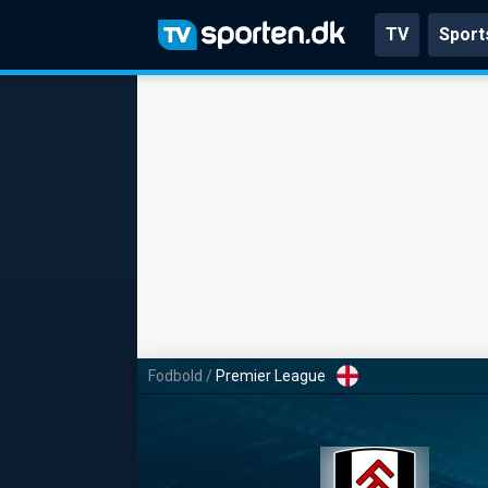
TV
Sport
Fodbold
/
Premier League