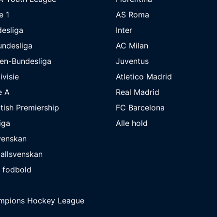
e 1
AS Roma
esliga
Inter
undesliga
AC Milan
en-Bundesliga
Juventus
ivisie
Atletico Madrid
e A
Real Madrid
tish Premiership
FC Barcelona
iga
Alle hold
venskan
allsvenskan
 fodbold
mpions Hockey League