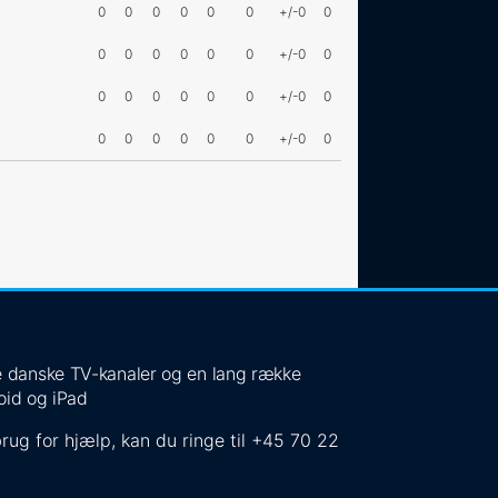
0
0
0
0
0
0
+/-0
0
0
0
0
0
0
0
+/-0
0
0
0
0
0
0
0
+/-0
0
0
0
0
0
0
0
+/-0
0
 de danske TV-kanaler og en lang række
oid og iPad
rug for hjælp, kan du ringe til
+45 70 22