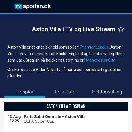
Aston Villa i TV og Live Stream
Aston Villa er et engelsk hold som spiller i
Premier League
. Aston
Villa er en af de mest kendte hold i England og har bl.a haft spillere
som Jack Grealish på holdkortet, som nu er i
Manchester City
.
Ønsker du at se Aston Villa i tv, så har vi den perfekte tv guide her
på siden.
Tidsplan
Resultater
Holdopstilling
ASTON VILLA TIDSPLAN
Aug
12
Paris Saint Germain
-
Aston Villa
19:00
UEFA Super Cup