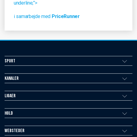
underline;">
i samarbejde med
PriceRunner
Sport
Kanaler
Ligaer
Hold
Websteder