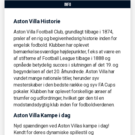
info
Aston Villa Historie
Aston Villa Football Club, grundlagt tilbage i 1874,
praler af en rig og begivenhedsrig historie inden for
engelsk fodbold. Klubben har oplevet
bemærkelsesværdige højdepunkter, f.eks at være en
af stifterne af Football League tilbage i 1888 og
opnåede betydelig succes i slutningen af ​​det 19. og
begyndelsen af ​​det 20. århundrede. Aston Villa har
vundet mange nationale titler, herunder syv
mesterskaber i den bedste række og syv FA Cups
pokaler. Klubben har oplevet forskellige æraer af
triumfer og udfordringer, hvilket gør den til en
modstandsdygtig klub inden for fodboldverdenen.
Aston Villa Kampe i dag
Nyd spændingen ved Aston Villas kampe i dag!
Kendt for deres dynamiske spillestil og