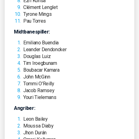
Ezri Konsa
Clément Lenglet
Tyrone Mings
Pau Torres
Midtbanespiller:
Emiliano Buendia
Leander Dendoncker
Douglas Luiz
Tim Iroegbunam
Boubacar Kamara
John McGinn
Tommi O'Reilly
Jacob Ramsey
Youri Tielemans
Angriber:
Leon Bailey
Moussa Diaby
Jhon Durán