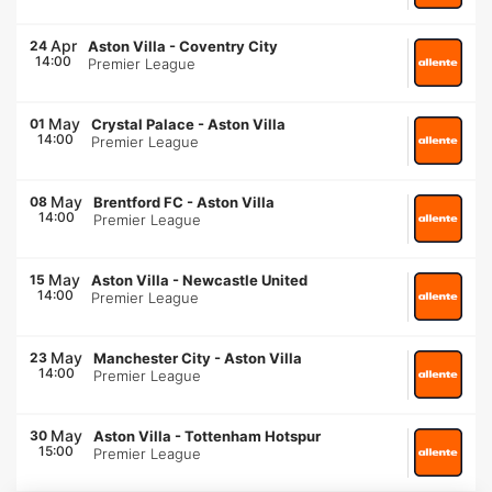
Apr
24
Aston Villa
-
Coventry City
14:00
Premier League
May
01
Crystal Palace
-
Aston Villa
14:00
Premier League
May
08
Brentford FC
-
Aston Villa
14:00
Premier League
May
15
Aston Villa
-
Newcastle United
14:00
Premier League
May
23
Manchester City
-
Aston Villa
14:00
Premier League
May
30
Aston Villa
-
Tottenham Hotspur
15:00
Premier League