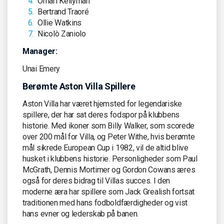
Omari Kellyman
Bertrand Traoré
Ollie Watkins
Nicolò Zaniolo
Manager:
Unai Emery
Berømte Aston Villa Spillere
Aston Villa har været hjemsted for legendariske
spillere, der har sat deres fodspor på klubbens
historie. Med ikoner som Billy Walker, som scorede
over 200 mål for Villa, og Peter Withe, hvis berømte
mål sikrede European Cup i 1982, vil de altid blive
husket i klubbens historie. Personligheder som Paul
McGrath, Dennis Mortimer og Gordon Cowans æres
også for deres bidrag til Villas succes. I den
moderne æra har spillere som Jack Grealish fortsat
traditionen med hans fodboldfærdigheder og vist
hans evner og lederskab på banen.