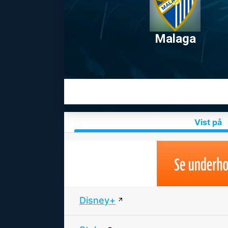
Malaga
Vist på
Disney+