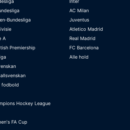
esliga
Inter
undesliga
AC Milan
en-Bundesliga
Juventus
ivisie
Atletico Madrid
e A
Real Madrid
tish Premiership
FC Barcelona
iga
Alle hold
venskan
allsvenskan
 fodbold
mpions Hockey League
en's FA Cup