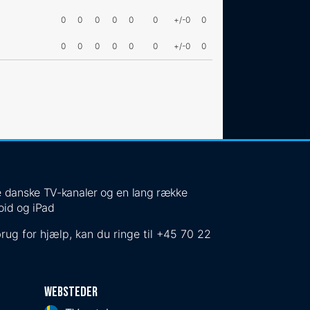
0
0
0
0
0
0
+/-0
0
0
0
0
0
0
0
+/-0
0
 de danske TV-kanaler og en lang række
oid og iPad
rug for hjælp, kan du ringe til
+45 70 22
Websteder