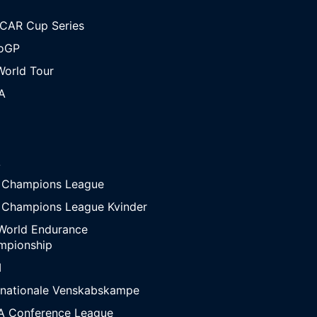
CAR Cup Series
oGP
orld Tour
A
A
 Champions League
 Champions League Kvinder
World Endurance
mpionship
M
rnationale Venskabskampe
A Conference League