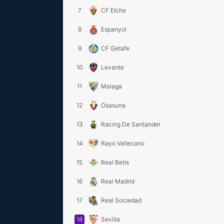
7
CF Elche
8
Espanyol
9
CF Getafe
10
Levante
11
Malaga
12
Osasuna
13
Racing De Santander
14
Rayo Vallecano
15
Real Betis
16
Real Madrid
17
Real Sociedad
18
Sevilla