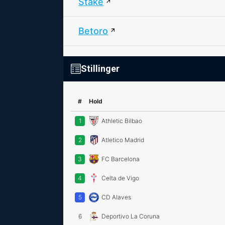
Stake
Betoro
Stillinger
#
Hold
1
Athletic Bilbao
2
Atletico Madrid
3
FC Barcelona
4
Celta de Vigo
5
CD Alaves
6
Deportivo La Coruna