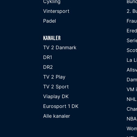
Cykling
Bund
Vintersport
2. B
Padel
Frau
Ered
Kanaler
Seri
TV 2 Danmark
Scot
DR1
La L
DR2
Alls
TV 2 Play
Dam
TV 2 Sport
VM i
Viaplay DK
NHL
Eurosport 1 DK
Cha
Alle kanaler
NBA
Wom