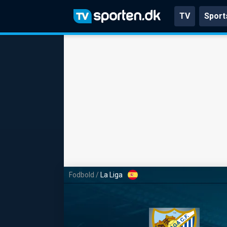
TV
Sport
Fodbold
/
La Liga