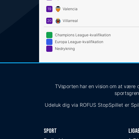
19
Valencia
20
Villarreal
Champions League-kvalifikation
Europa League-kvalifikation
Nedrykning
TVsporten har en vision om at være de
sportsgren
Udeluk dig via
ROFUS
StopSpillet
er Spil
Sport
Liga