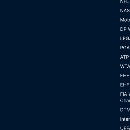
NFL
NAS
Mot
DP W
LPG
PGA
ATP
WT
EHF
EHF
FIA 
Cha
DT
Inte
UEF