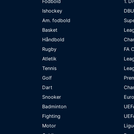
Fodbold
1. D
Ishockey
DBU
Am. fodbold
Supe
Basket
Lea
Håndbold
Cha
Rugby
FA 
Atletik
Lea
Tennis
Lea
Golf
Prem
Dart
Cha
Snooker
Eur
Badminton
UEF
Fighting
UEF
Motor
Ligu