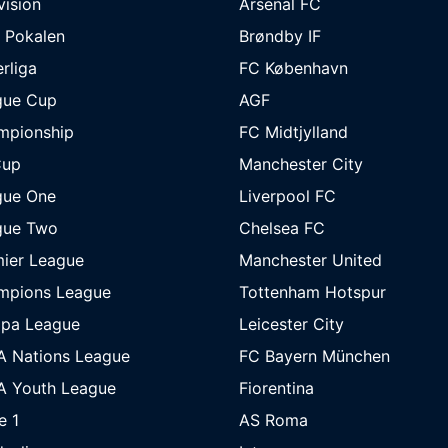
ivision
Arsenal FC
 Pokalen
Brøndby IF
rliga
FC København
gue Cup
AGF
mpionship
FC Midtjylland
Cup
Manchester City
gue One
Liverpool FC
gue Two
Chelsea FC
ier League
Manchester United
mpions League
Tottenham Hotspur
opa League
Leicester City
A Nations League
FC Bayern München
A Youth League
Fiorentina
e 1
AS Roma