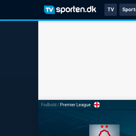
TV
Sport
Fodbold
/
Premier League