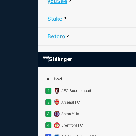
youSee
Stake
Betoro
Stillinger
#
Hold
1
AFC Bournemouth
2
Arsenal FC
3
Aston Villa
4
Brentford FC