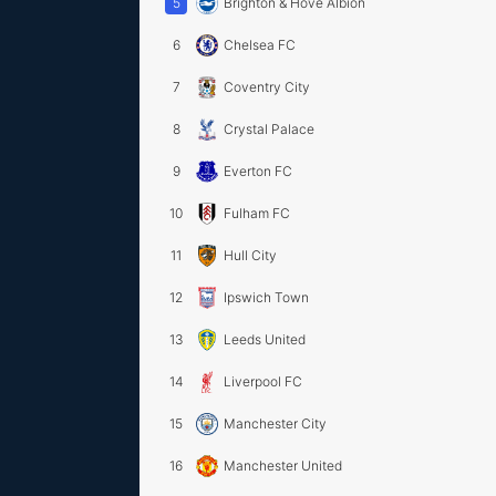
5
Brighton & Hove Albion
6
Chelsea FC
7
Coventry City
8
Crystal Palace
9
Everton FC
10
Fulham FC
11
Hull City
12
Ipswich Town
13
Leeds United
14
Liverpool FC
15
Manchester City
16
Manchester United