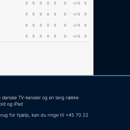
0
0
0
0
0
0
+/-0
0
0
0
0
0
0
0
+/-0
0
0
0
0
0
0
0
+/-0
0
0
0
0
0
0
0
+/-0
0
 de danske TV-kanaler og en lang række
oid og iPad
rug for hjælp, kan du ringe til
+45 70 22