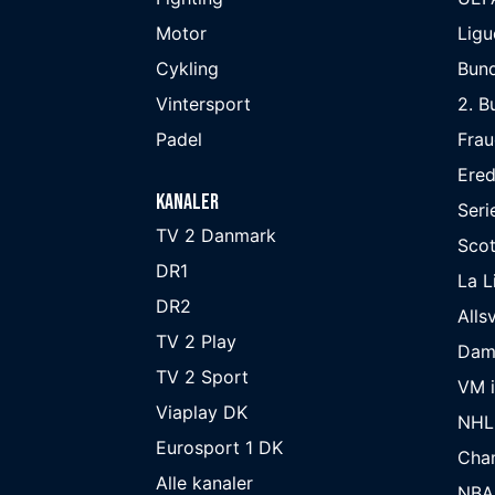
Motor
Ligu
Cykling
Bund
Vintersport
2. B
Padel
Frau
Ered
Kanaler
Seri
TV 2 Danmark
Scot
DR1
La L
DR2
Alls
TV 2 Play
Dam
TV 2 Sport
VM i
Viaplay DK
NHL
Eurosport 1 DK
Cha
Alle kanaler
NBA