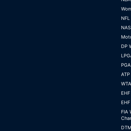
Wom
NFL
NAS
Mot
DP W
LPG
PGA
ATP
WT
EHF
EHF
FIA 
Cha
DT