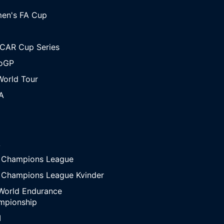
en's FA Cup
CAR Cup Series
oGP
orld Tour
A
A
 Champions League
 Champions League Kvinder
World Endurance
mpionship
M