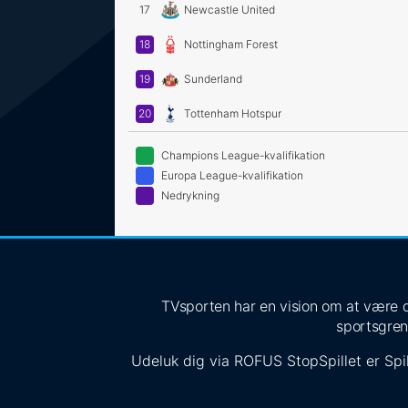
17
Newcastle United
18
Nottingham Forest
19
Sunderland
20
Tottenham Hotspur
Champions League-kvalifikation
Europa League-kvalifikation
Nedrykning
TVsporten har en vision om at være de
sportsgren
Udeluk dig via
ROFUS
StopSpillet
er Spil