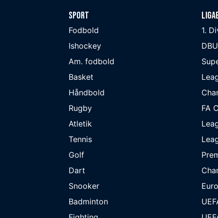
Sport
Liga
Fodbold
1. D
Ishockey
DBU
Am. fodbold
Supe
Basket
Lea
Håndbold
Cha
Rugby
FA 
Atletik
Lea
Tennis
Lea
Golf
Prem
Dart
Cha
Snooker
Eur
Badminton
UEF
Fighting
UEF