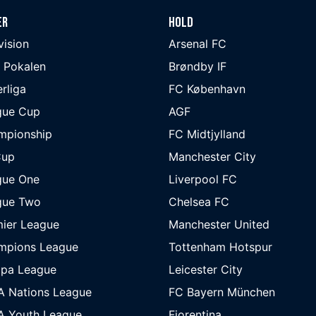
er
Hold
ivision
Arsenal FC
 Pokalen
Brøndby IF
rliga
FC København
gue Cup
AGF
mpionship
FC Midtjylland
Cup
Manchester City
gue One
Liverpool FC
gue Two
Chelsea FC
ier League
Manchester United
mpions League
Tottenham Hotspur
opa League
Leicester City
A Nations League
FC Bayern München
A Youth League
Fiorentina