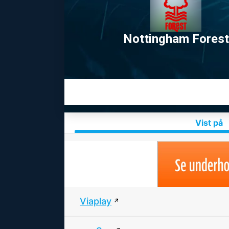
Nottingham Forest
Vist på
Viaplay