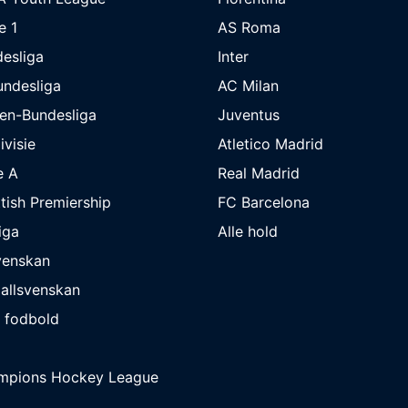
e 1
AS Roma
esliga
Inter
undesliga
AC Milan
en-Bundesliga
Juventus
ivisie
Atletico Madrid
e A
Real Madrid
tish Premiership
FC Barcelona
iga
Alle hold
venskan
allsvenskan
 fodbold
mpions Hockey League