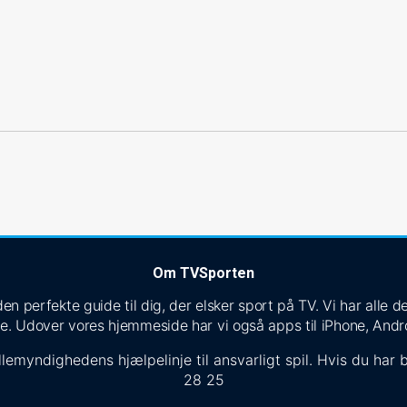
Om TVSporten
n perfekte guide til dig, der elsker sport på TV. Vi har alle
e. Udover vores hjemmeside har vi også apps til iPhone, Andr
lemyndighedens hjælpelinje til ansvarligt spil. Hvis du har b
28 25