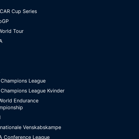
CAR Cup Series
oGP
orld Tour
A
A
 Champions League
 Champions League Kvinder
World Endurance
mpionship
M
rnationale Venskabskampe
A Conference League