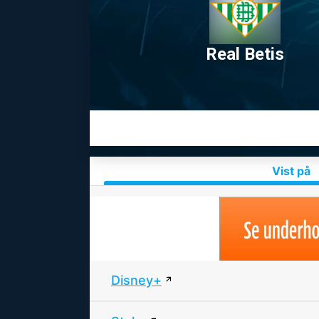
Real Betis
Vist på
Disney+