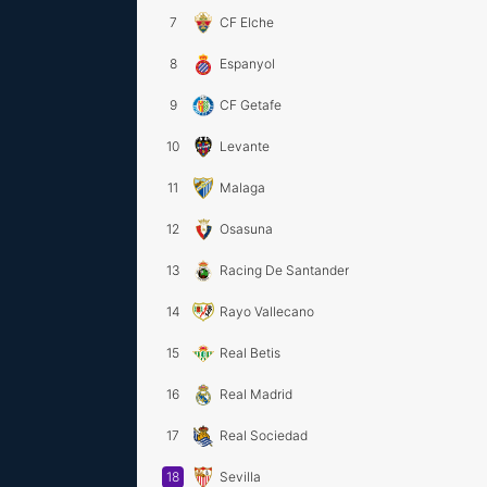
7
CF Elche
8
Espanyol
9
CF Getafe
10
Levante
11
Malaga
12
Osasuna
13
Racing De Santander
14
Rayo Vallecano
15
Real Betis
16
Real Madrid
17
Real Sociedad
18
Sevilla