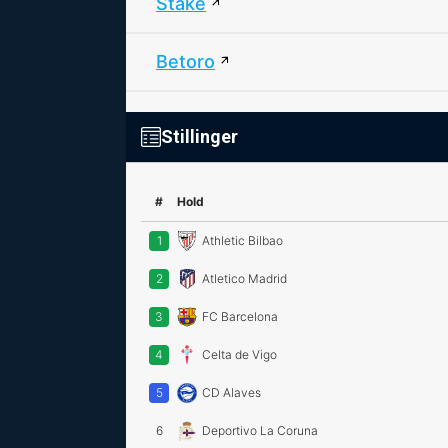
Stake
Betoro
Stillinger
#
Hold
1
Athletic Bilbao
2
Atletico Madrid
3
FC Barcelona
4
Celta de Vigo
5
CD Alaves
6
Deportivo La Coruna