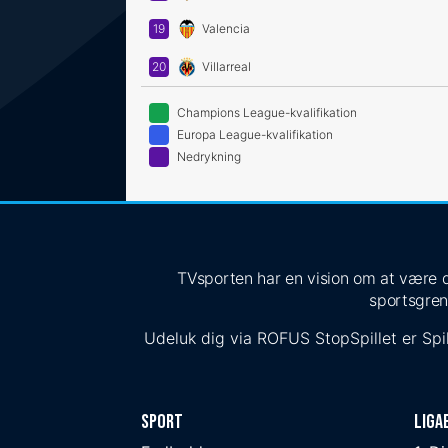
19
Valencia
20
Villarreal
Champions League-kvalifikation
Europa League-kvalifikation
Nedrykning
TVsporten har en vision om at være de
sportsgren
Udeluk dig via
ROFUS
StopSpillet
er Spil
Sport
Liga