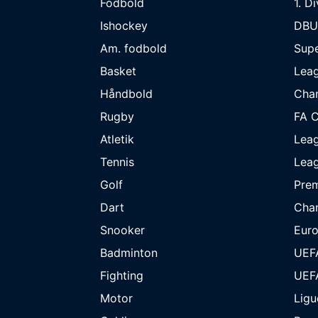
Fodbold
1. D
Ishockey
DBU
Am. fodbold
Supe
Basket
Lea
Håndbold
Cha
Rugby
FA 
Atletik
Lea
Tennis
Lea
Golf
Prem
Dart
Cha
Snooker
Eur
Badminton
UEF
Fighting
UEF
Motor
Ligu