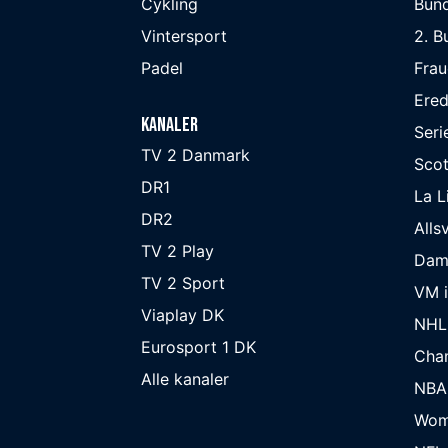
Cykling
Bund
Vintersport
2. B
Padel
Frau
Ered
Kanaler
Seri
TV 2 Danmark
Scot
DR1
La L
DR2
Alls
TV 2 Play
Dam
TV 2 Sport
VM i
Viaplay DK
NHL
Eurosport 1 DK
Cha
Alle kanaler
NBA
Wom