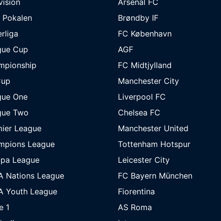
ivision
Arsenal FC
 Pokalen
Brøndby IF
rliga
FC København
gue Cup
AGF
mpionship
FC Midtjylland
Cup
Manchester City
gue One
Liverpool FC
gue Two
Chelsea FC
ier League
Manchester United
mpions League
Tottenham Hotspur
opa League
Leicester City
A Nations League
FC Bayern München
A Youth League
Fiorentina
e 1
AS Roma