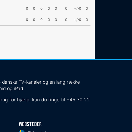
0
0
0
0
0
0
+/-0
0
0
0
0
0
0
0
+/-0
0
 de danske TV-kanaler og en lang række
oid og iPad
rug for hjælp, kan du ringe til
+45 70 22
Websteder