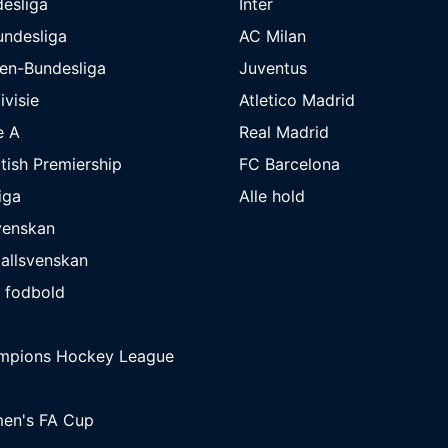
esliga
Inter
undesliga
AC Milan
en-Bundesliga
Juventus
ivisie
Atletico Madrid
e A
Real Madrid
tish Premiership
FC Barcelona
iga
Alle hold
venskan
allsvenskan
 fodbold
mpions Hockey League
en's FA Cup