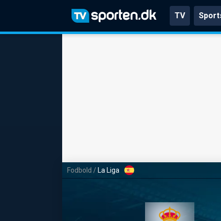
TV
Sport
Fodbold
/
La Liga