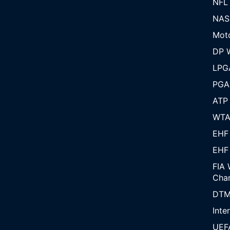
NFL
NAS
Mot
DP W
LPG
PGA
ATP
WT
EHF
EHF
FIA 
Cha
DT
Inte
UEF