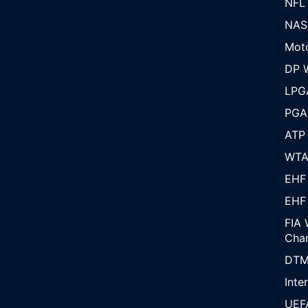
NFL
NAS
Mot
DP W
LPG
PGA
ATP
WT
EHF
EHF
FIA 
Cha
DT
Inte
UEF