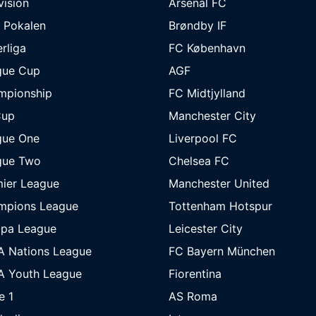
ivision
Arsenal FC
 Pokalen
Brøndby IF
rliga
FC København
gue Cup
AGF
mpionship
FC Midtjylland
Cup
Manchester City
gue One
Liverpool FC
gue Two
Chelsea FC
ier League
Manchester United
mpions League
Tottenham Hotspur
opa League
Leicester City
A Nations League
FC Bayern München
A Youth League
Fiorentina
e 1
AS Roma