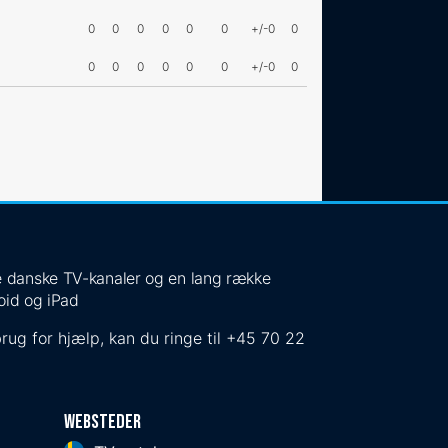
0
0
0
0
0
0
+/-0
0
0
0
0
0
0
0
+/-0
0
 de danske TV-kanaler og en lang række
oid og iPad
rug for hjælp, kan du ringe til
+45 70 22
Websteder