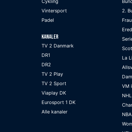
Cykling
Bund
Vintersport
2. B
Padel
Frau
Ered
Kanaler
Seri
TV 2 Danmark
Scot
DR1
La L
DR2
Alls
TV 2 Play
Dam
TV 2 Sport
VM i
Viaplay DK
NHL
Eurosport 1 DK
Cha
Alle kanaler
NBA
Wom