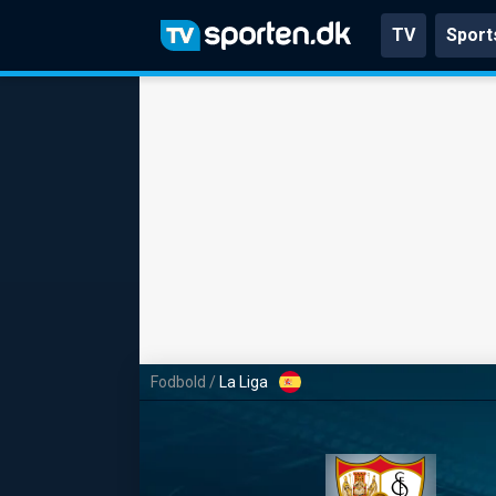
TV
Sport
Fodbold
/
La Liga