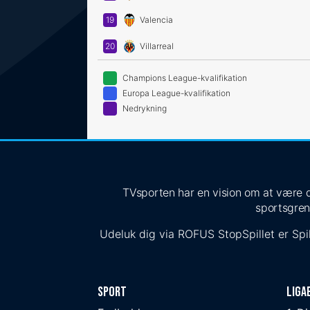
19
Valencia
20
Villarreal
Champions League-kvalifikation
Europa League-kvalifikation
Nedrykning
TVsporten har en vision om at være de
sportsgren
Udeluk dig via
ROFUS
StopSpillet
er Spil
Sport
Liga