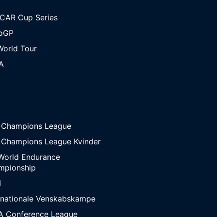
CAR Cup Series
oGP
orld Tour
A
A
 Champions League
 Champions League Kvinder
World Endurance
mpionship
M
rnationale Venskabskampe
A Conference League