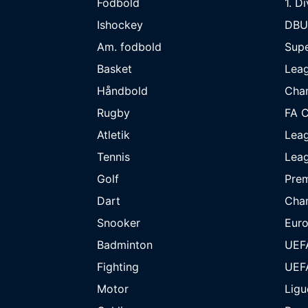
Fodbold
1. D
Ishockey
DBU
Am. fodbold
Supe
Basket
Lea
Håndbold
Cha
Rugby
FA 
Atletik
Lea
Tennis
Lea
Golf
Prem
Dart
Cha
Snooker
Eur
Badminton
UEF
Fighting
UEF
Motor
Ligu