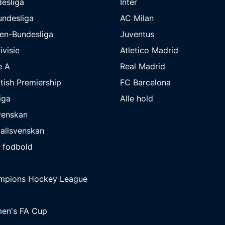
esliga
Inter
undesliga
AC Milan
en-Bundesliga
Juventus
ivisie
Atletico Madrid
e A
Real Madrid
tish Premiership
FC Barcelona
iga
Alle hold
venskan
allsvenskan
 fodbold
mpions Hockey League
en's FA Cup