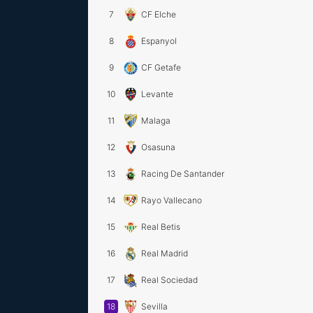
7
CF Elche
8
Espanyol
9
CF Getafe
10
Levante
11
Malaga
12
Osasuna
13
Racing De Santander
14
Rayo Vallecano
15
Real Betis
16
Real Madrid
17
Real Sociedad
18
Sevilla