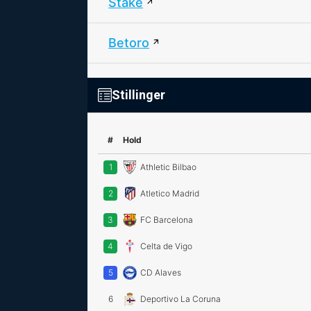
Stake
Betoro
Stillinger
#
Hold
1
Athletic Bilbao
2
Atletico Madrid
3
FC Barcelona
4
Celta de Vigo
5
CD Alaves
6
Deportivo La Coruna