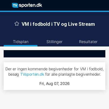
VM i fodbold i TV og Live Stream
Tidsplan
Stillinger
Resultater
Der er ingen kommende begivenheder for VM i fodbold,
besøg
TVsporten.dk
for alle planlagte begivenheder.
Fri, Aug 07, 2026