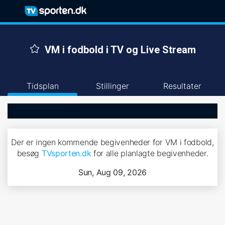
VM i fodbold i TV og Live Stream
Tidsplan
Stillinger
Resultater
Der er ingen kommende begivenheder for VM i fodbold,
besøg
TVsporten.dk
for alle planlagte begivenheder.
Sun, Aug 09, 2026